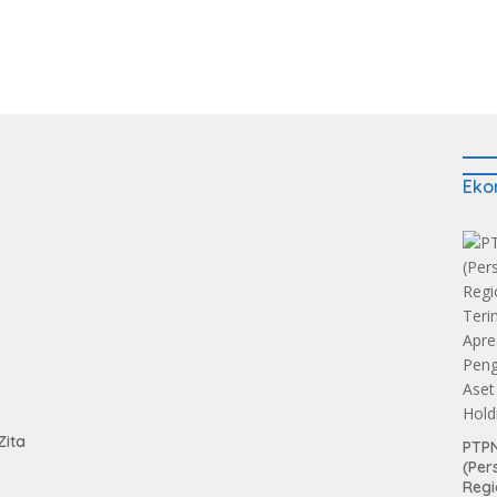
Eko
tan
Zita
PTPN
(Per
Regi