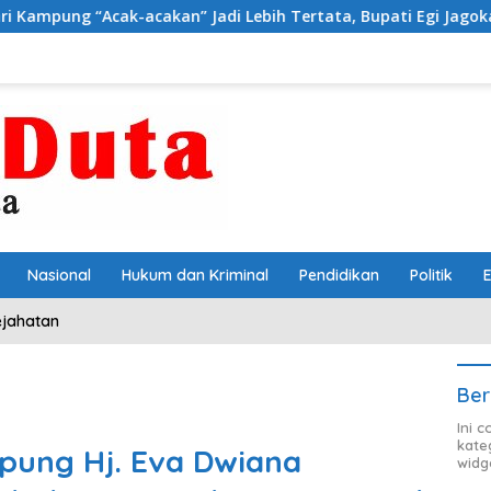
cakan” Jadi Lebih Tertata, Bupati Egi Jagokan Baru Ranji Tiga 
Nasional
Hukum dan Kriminal
Pendidikan
Politik
ejahatan
Ber
Ini 
kate
pung Hj. Eva Dwiana
widg