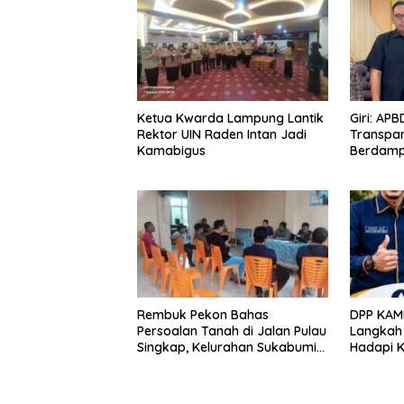
Ketua Kwarda Lampung Lantik
Giri: AP
Rektor UIN Raden Intan Jadi
Transpar
Kamabigus
Berdamp
Rembuk Pekon Bahas
DPP KAM
Persoalan Tanah di Jalan Pulau
Langkah
Singkap, Kelurahan Sukabumi
Hadapi 
Belum Hasilkan Kesepakatan
Lewat Pr
Bersih