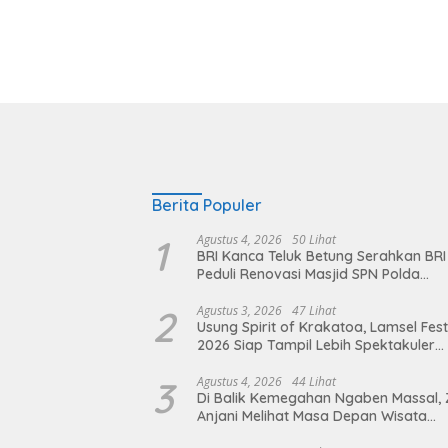
Berita Populer
1
Agustus 4, 2026
50 Lihat
BRI Kanca Teluk Betung Serahkan BRI
Peduli Renovasi Masjid SPN Polda
Lampung, Wujud Nyata Dukungan
terhadap Sarana Ibadah
2
Agustus 3, 2026
47 Lihat
Usung Spirit of Krakatoa, Lamsel Fest
2026 Siap Tampil Lebih Spektakuler
dengan Empat Event Ikonik dan Dere
Artis Ibu Kota
3
Agustus 4, 2026
44 Lihat
Di Balik Kemegahan Ngaben Massal, 
Anjani Melihat Masa Depan Wisata
Budaya Balinuraga