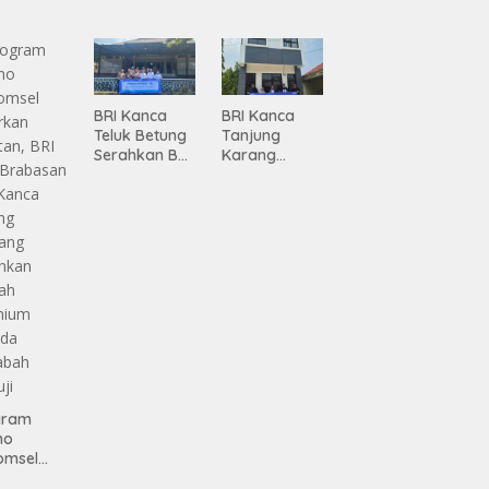
Pembanguna
ma
n
siasi
Infrastruktur
gamanan
Lampung
 dari
ing
BRI Kanca
BRI Kanca
Teluk Betung
Tanjung
Serahkan BRI
Karang
Peduli
Serahkan
Renovasi
Bantuan
Masjid SPN
Pembanguna
Polda
n PAUD
Lampung,
Mahaputra
Wujud Nyata
Global di
Dukungan
Desa
terhadap
Candimas
Sarana
Ibadah
gram
mo
omsel
rkan