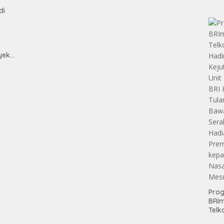
Teri
di
Apre
Pen
Aset
Hold
yek
h
Pro
BRI
Telk
Hadi