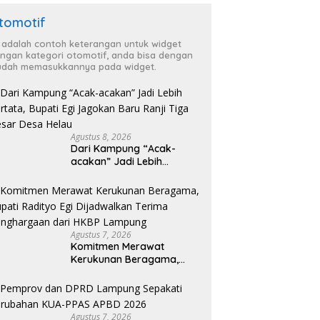
tomotif
i adalah contoh keterangan untuk widget
ngan kategori otomotif, anda bisa dengan
dah memasukkannya pada widget.
Agustus 8, 2026
Dari Kampung “Acak-
acakan” Jadi Lebih
Tertata, Bupati Egi
Jagokan Baru Ranji Tiga
Besar Desa Helau
Agustus 7, 2026
Komitmen Merawat
Kerukunan Beragama,
Bupati Radityo Egi
Dijadwalkan Terima
Penghargaan dari HKBP
Lampung
Agustus 7, 2026