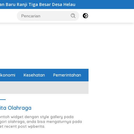
Besar Desa Helau
Komitmen Merawat Kerukunan Beraga
Ekonomi
Kesehatan
Pemerintahan
ita Olahraga
contoh widget dengan style gallery pada
gori olahraga, anda bisa mengaturnya pada
et recent post wpberita.