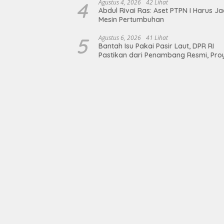
4
Agustus 4, 2026
42 Lihat
Abdul Rivai Ras: Aset PTPN I Harus Ja
Mesin Pertumbuhan
5
Agustus 6, 2026
41 Lihat
Bantah Isu Pakai Pasir Laut, DPR RI
Pastikan dari Penambang Resmi, Pro
Pengaman Pantai Mandiri Sejati Suda
Sesuai Spesifikasi