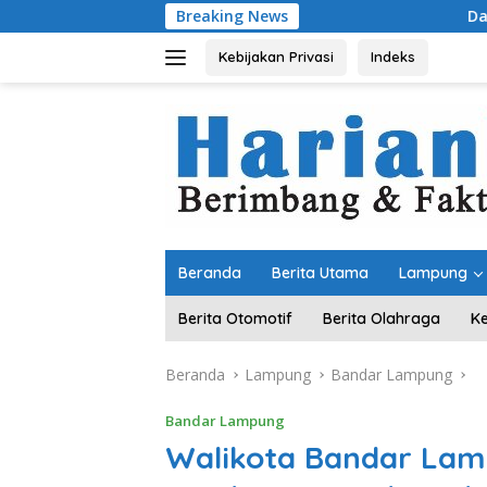
Langsung
Breaking News
Dari Kampung “Acak-a
ke
konten
Kebijakan Privasi
Indeks
Beranda
Berita Utama
Lampung
Berita Otomotif
Berita Olahraga
K
Beranda
Lampung
Bandar Lampung
Bandar Lampung
Walikota Bandar Lam