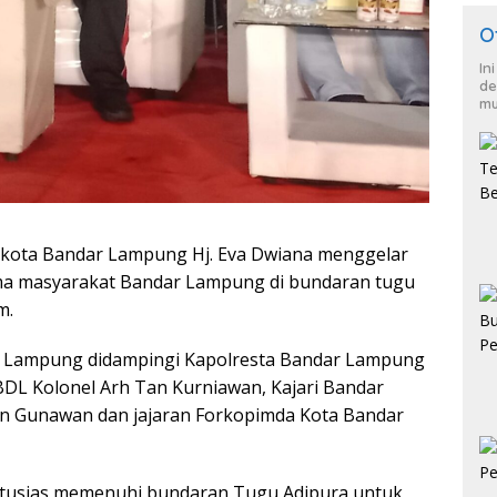
O
In
de
mu
kota Bandar Lampung Hj. Eva Dwiana menggelar
ma masyarakat Bandar Lampung di bundaran tugu
m.
ar Lampung didampingi Kapolresta Bandar Lampung
DL Kolonel Arh Tan Kurniawan, Kajari Bandar
n Gunawan dan jajaran Forkopimda Kota Bandar
antusias memenuhi bundaran Tugu Adipura untuk