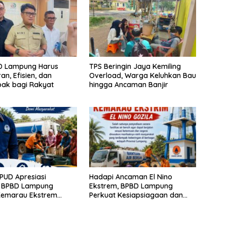
BD Lampung Harus
TPS Beringin Jaya Kemiling
an, Efisien, dan
Overload, Warga Keluhkan Bau
ak bagi Rakyat
hingga Ancaman Banjir
PUD Apresiasi
Hadapi Ancaman El Nino
 BPBD Lampung
Ekstrem, BPBD Lampung
Kemarau Ekstrem
Perkuat Kesiapsiagaan dan
ogram Bantuan Air
Distribusi Air Bersih