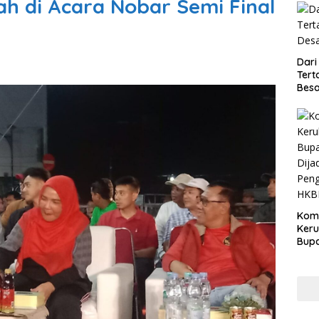
h di Acara Nobar Semi Final
Dari
Tert
Besa
Kom
Ker
Bupa
Dija
Peng
HKB