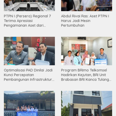
PTPN I (Persero) Regional 7
Abdul Rivai Ras: Aset PTPN I
Terima Apresiasi
Harus Jadi Mesin
Pengamanan Aset dari
Pertumbuhan
Holding
Optimalisasi PAD Dinilai Jadi
Program BRImo Telkomsel
Kunci Percepatan
Hadirkan Kejutan, BRI Unit
Pembangunan Infrastruktur
Brabasan BRI Kanca Tulang
Lampung
Bawang Serahkan Hadiah
Premium kepada Nasabah
Mesuji