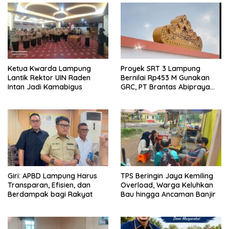
Ketua Kwarda Lampung
Proyek SRT 3 Lampung
Lantik Rektor UIN Raden
Bernilai Rp453 M Gunakan
Intan Jadi Kamabigus
GRC, PT Brantas Abipraya
Belum Beri Tanggapan
Giri: APBD Lampung Harus
TPS Beringin Jaya Kemiling
Transparan, Efisien, dan
Overload, Warga Keluhkan
Berdampak bagi Rakyat
Bau hingga Ancaman Banjir