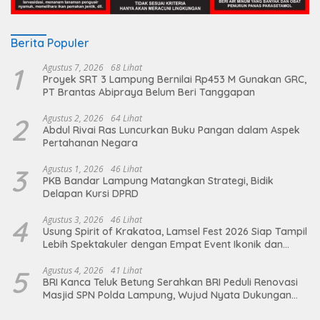
Berita Populer
1
Agustus 7, 2026
68 Lihat
Proyek SRT 3 Lampung Bernilai Rp453 M Gunakan GRC,
PT Brantas Abipraya Belum Beri Tanggapan
2
Agustus 2, 2026
64 Lihat
Abdul Rivai Ras Luncurkan Buku Pangan dalam Aspek
Pertahanan Negara
3
Agustus 1, 2026
46 Lihat
PKB Bandar Lampung Matangkan Strategi, Bidik
Delapan Kursi DPRD
4
Agustus 3, 2026
46 Lihat
Usung Spirit of Krakatoa, Lamsel Fest 2026 Siap Tampil
Lebih Spektakuler dengan Empat Event Ikonik dan
Deretan Artis Ibu Kota
5
Agustus 4, 2026
41 Lihat
BRI Kanca Teluk Betung Serahkan BRI Peduli Renovasi
Masjid SPN Polda Lampung, Wujud Nyata Dukungan
terhadap Sarana Ibadah