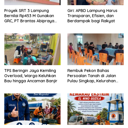
Proyek SRT 3 Lampung
Giri: APBD Lampung Harus
Bernilai Rp453 M Gunakan
Transparan, Efisien, dan
GRC, PT Brantas Abipraya
Berdampak bagi Rakyat
Belum Beri Tanggapan
TPS Beringin Jaya Kemiling
Rembuk Pekon Bahas
Overload, Warga Keluhkan
Persoalan Tanah di Jalan
Bau hingga Ancaman Banjir
Pulau Singkap, Kelurahan
Sukabumi Belum Hasilkan
Kesepakatan