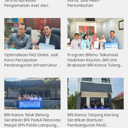
Terima Apresiasi
Harus Jadi Mesin
Pengamanan Aset dari
Pertumbuhan
Holding
Optimalisasi PAD Dinilai Jadi
Program BRImo Telkomsel
Kunci Percepatan
Hadirkan Kejutan, BRI Unit
Pembangunan Infrastruktur
Brabasan BRI Kanca Tulang
Lampung
Bawang Serahkan Hadiah
Premium kepada Nasabah
Mesuji
BRI Kanca Teluk Betung
BRI Kanca Tanjung Karang
Serahkan BRI Peduli Renovasi
Serahkan Bantuan
Masjid SPN Polda Lampung,
Pembangunan PAUD