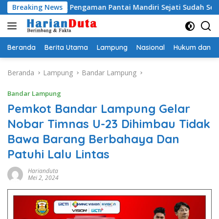
Langsung
oyek Pengaman Pantai Mandiri Sejati Sudah Sesuai Spesifikasi
Breaking News
ke
konten
Beranda
Berita Utama
Lampung
Nasional
Hukum dan Kr
Beranda
Lampung
Bandar Lampung
Bandar Lampung
Pemkot Bandar Lampung Gelar
Nobar Timnas U-23 Dihimbau Tidak
Bawa Barang Berbahaya Dan
Patuhi Lalu Lintas
Harianduta
Mei 2, 2024