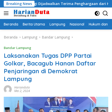
Langsung
tyo Egi Dijadwalkan Terima Penghargaan dari HKBP Lampung
Breaking News
ke
konten
Beranda
Berita Utama
Lampung
Nasional
Hukum dan Kr
Beranda
Lampung
Bandar Lampung
Bandar Lampung
Laksanakan Tugas DPP Partai
Golkar, Bacagub Hanan Daftar
Penjaringan di Demokrat
Lampung
Harianduta
Mei 2, 2024