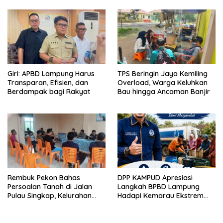
Giri: APBD Lampung Harus
TPS Beringin Jaya Kemiling
Transparan, Efisien, dan
Overload, Warga Keluhkan
Berdampak bagi Rakyat
Bau hingga Ancaman Banjir
Rembuk Pekon Bahas
DPP KAMPUD Apresiasi
Persoalan Tanah di Jalan
Langkah BPBD Lampung
Pulau Singkap, Kelurahan
Hadapi Kemarau Ekstrem
Sukabumi Belum Hasilkan
Lewat Program Bantuan Air
Kesepakatan
Bersih