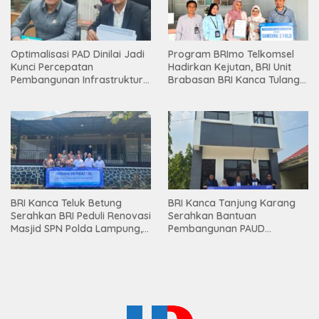
Optimalisasi PAD Dinilai Jadi
Program BRImo Telkomsel
Kunci Percepatan
Hadirkan Kejutan, BRI Unit
Pembangunan Infrastruktur
Brabasan BRI Kanca Tulang
Lampung
Bawang Serahkan Hadiah
Premium kepada Nasabah
Mesuji
BRI Kanca Teluk Betung
BRI Kanca Tanjung Karang
Serahkan BRI Peduli Renovasi
Serahkan Bantuan
Masjid SPN Polda Lampung,
Pembangunan PAUD
Wujud Nyata Dukungan
Mahaputra Global di Desa
terhadap Sarana Ibadah
Candimas