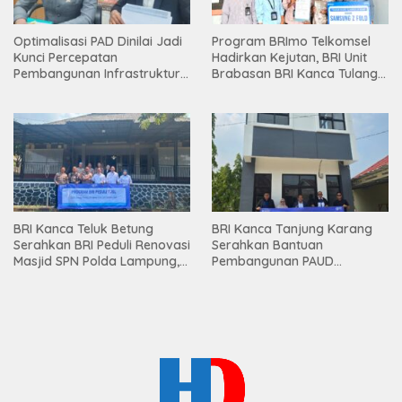
Optimalisasi PAD Dinilai Jadi
Program BRImo Telkomsel
Kunci Percepatan
Hadirkan Kejutan, BRI Unit
Pembangunan Infrastruktur
Brabasan BRI Kanca Tulang
Lampung
Bawang Serahkan Hadiah
Premium kepada Nasabah
Mesuji
BRI Kanca Teluk Betung
BRI Kanca Tanjung Karang
Serahkan BRI Peduli Renovasi
Serahkan Bantuan
Masjid SPN Polda Lampung,
Pembangunan PAUD
Wujud Nyata Dukungan
Mahaputra Global di Desa
terhadap Sarana Ibadah
Candimas