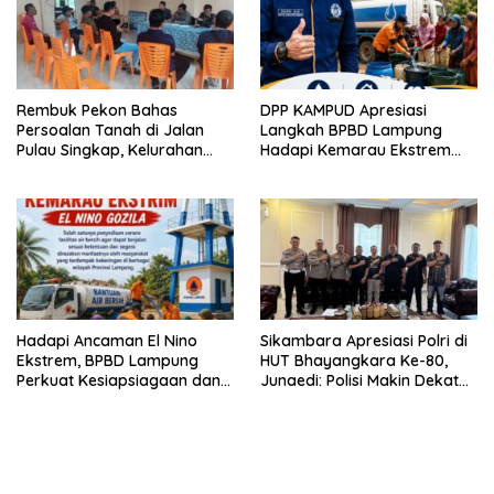
Rembuk Pekon Bahas
DPP KAMPUD Apresiasi
Persoalan Tanah di Jalan
Langkah BPBD Lampung
Pulau Singkap, Kelurahan
Hadapi Kemarau Ekstrem
Sukabumi Belum Hasilkan
Lewat Program Bantuan Air
Kesepakatan
Bersih
Hadapi Ancaman El Nino
Sikambara Apresiasi Polri di
Ekstrem, BPBD Lampung
HUT Bhayangkara Ke-80,
Perkuat Kesiapsiagaan dan
Junaedi: Polisi Makin Dekat
Distribusi Air Bersih
dengan Masyarakat