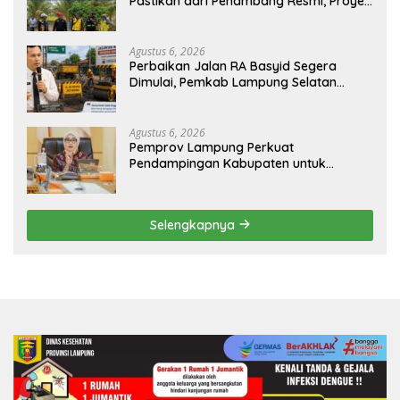
Pastikan dari Penambang Resmi, Proyek
Pengaman Pantai Mandiri Sejati Sudah
Sesuai Spesifikasi
Agustus 6, 2026
Perbaikan Jalan RA Basyid Segera
Dimulai, Pemkab Lampung Selatan
Pastikan Mobilitas Warga Lebih Aman
dan Nyaman
Agustus 6, 2026
Pemprov Lampung Perkuat
Pendampingan Kabupaten untuk
Percepat Eliminasi TBC di Tanggamus
Selengkapnya