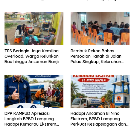
TPS Beringin Jaya Kemiling
Rembuk Pekon Bahas
Overload, Warga Keluhkan
Persoalan Tanah di Jalan
Bau hingga Ancaman Banjir
Pulau Singkap, Kelurahan
Sukabumi Belum Hasilkan
Kesepakatan
DPP KAMPUD Apresiasi
Hadapi Ancaman El Nino
Langkah BPBD Lampung
Ekstrem, BPBD Lampung
Hadapi Kemarau Ekstrem
Perkuat Kesiapsiagaan dan
Lewat Program Bantuan Air
Distribusi Air Bersih