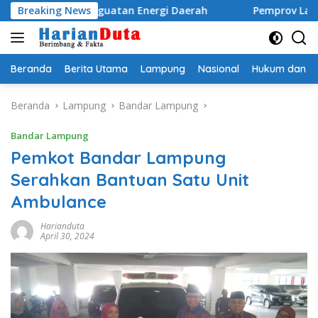
Langsung
dan Penguatan Energi Daerah
Breaking News
Pemprov Lampung Perkua
ke
konten
Beranda
Berita Utama
Lampung
Nasional
Hukum dan Kr
Beranda
Lampung
Bandar Lampung
Bandar Lampung
Pemkot Bandar Lampung
Serahkan Bantuan Satu Unit
Ambulance
Harianduta
April 30, 2024