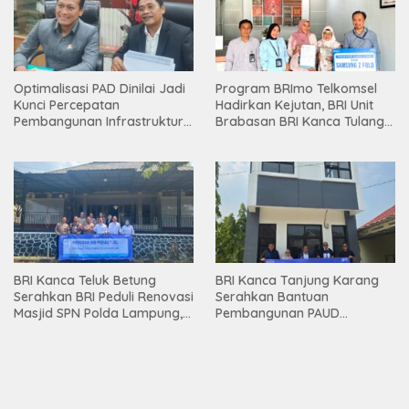
Optimalisasi PAD Dinilai Jadi
Program BRImo Telkomsel
Kunci Percepatan
Hadirkan Kejutan, BRI Unit
Pembangunan Infrastruktur
Brabasan BRI Kanca Tulang
Lampung
Bawang Serahkan Hadiah
Premium kepada Nasabah
Mesuji
BRI Kanca Teluk Betung
BRI Kanca Tanjung Karang
Serahkan BRI Peduli Renovasi
Serahkan Bantuan
Masjid SPN Polda Lampung,
Pembangunan PAUD
Wujud Nyata Dukungan
Mahaputra Global di Desa
terhadap Sarana Ibadah
Candimas