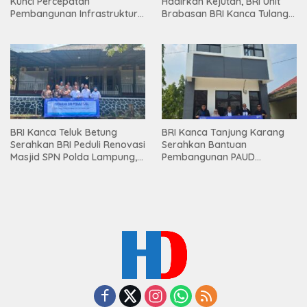
Kunci Percepatan
Hadirkan Kejutan, BRI Unit
Pembangunan Infrastruktur
Brabasan BRI Kanca Tulang
Lampung
Bawang Serahkan Hadiah
Premium kepada Nasabah
Mesuji
BRI Kanca Teluk Betung
BRI Kanca Tanjung Karang
Serahkan BRI Peduli Renovasi
Serahkan Bantuan
Masjid SPN Polda Lampung,
Pembangunan PAUD
Wujud Nyata Dukungan
Mahaputra Global di Desa
terhadap Sarana Ibadah
Candimas