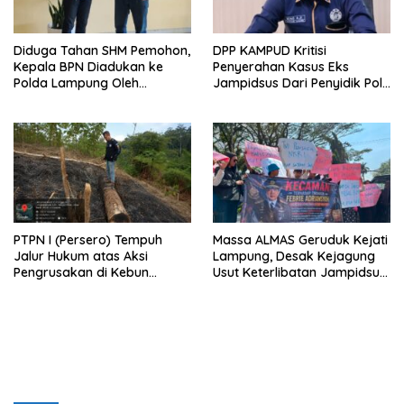
Diduga Tahan SHM Pemohon,
DPP KAMPUD Kritisi
Kepala BPN Diadukan ke
Penyerahan Kasus Eks
Polda Lampung Oleh
Jampidsus Dari Penyidik Polri
Kampud
Ke Penyidik Kejagung, Nilai
Tidak Sesuai Prosedur
PTPN I (Persero) Tempuh
Massa ALMAS Geruduk Kejati
Jalur Hukum atas Aksi
Lampung, Desak Kejagung
Pengrusakan di Kebun
Usut Keterlibatan Jampidsus
Pangandaran
Febrie Adriansyah dalam
Korupsi Batu Bara PLTU