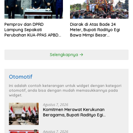
Pemprov dan DPRD
Diarak di Atas Bade 24
Lampung Sepakati
Meter, Bupati Radityo Egi
Perubahan KUA-PPAS APBD
Bawa Mimpi Besar
2026
Balinuraga Jadi ‘Penglipuran’
Kedua pada 2027
Selengkapnya
Otomotif
Ini adalah contoh keterangan untuk widget dengan kategori
otomotif, anda bisa dengan mudah memasukkannya pada
widget.
Agustus 7, 2026
Komitmen Merawat Kerukunan
Beragama, Bupati Radityo Egi
Dijadwalkan Terima Penghargaan dari
HKBP Lampung
Agustus 7, 2026