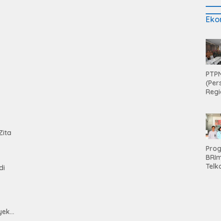
Eko
PTPN
(Per
Regi
Teri
Apre
tan
Pen
Aset
Zita
Hold
Pro
BRI
Telk
di
Hadi
Keju
Unit
Brab
Kanc
yek
Baw
h