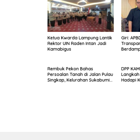
Ketua Kwarda Lampung Lantik
Giri: AP
Rektor UIN Raden Intan Jadi
Transpar
Kamabigus
Berdamp
Rembuk Pekon Bahas
DPP KAM
Persoalan Tanah di Jalan Pulau
Langkah
Singkap, Kelurahan Sukabumi
Hadapi 
Belum Hasilkan Kesepakatan
Lewat Pr
Bersih