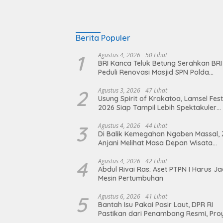
Berita Populer
1
Agustus 4, 2026
50 Lihat
BRI Kanca Teluk Betung Serahkan BRI
Peduli Renovasi Masjid SPN Polda
Lampung, Wujud Nyata Dukungan
terhadap Sarana Ibadah
2
Agustus 3, 2026
47 Lihat
Usung Spirit of Krakatoa, Lamsel Fest
2026 Siap Tampil Lebih Spektakuler
dengan Empat Event Ikonik dan Dere
Artis Ibu Kota
3
Agustus 4, 2026
44 Lihat
Di Balik Kemegahan Ngaben Massal, 
Anjani Melihat Masa Depan Wisata
Budaya Balinuraga
4
Agustus 4, 2026
42 Lihat
Abdul Rivai Ras: Aset PTPN I Harus Ja
Mesin Pertumbuhan
5
Agustus 6, 2026
41 Lihat
Bantah Isu Pakai Pasir Laut, DPR RI
Pastikan dari Penambang Resmi, Pro
Pengaman Pantai Mandiri Sejati Suda