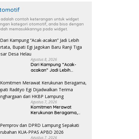
tomotif
i adalah contoh keterangan untuk widget
ngan kategori otomotif, anda bisa dengan
dah memasukkannya pada widget.
Agustus 8, 2026
Dari Kampung “Acak-
acakan” Jadi Lebih
Tertata, Bupati Egi
Jagokan Baru Ranji Tiga
Besar Desa Helau
Agustus 7, 2026
Komitmen Merawat
Kerukunan Beragama,
Bupati Radityo Egi
Dijadwalkan Terima
Penghargaan dari HKBP
Lampung
Agustus 7, 2026