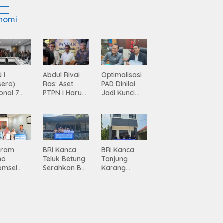
nomi
 I
Abdul Rivai
Optimalisasi
sero)
Ras: Aset
PAD Dinilai
onal 7
PTPN I Harus
Jadi Kunci
ma
Jadi Mesin
Percepatan
siasi
Pertumbuhan
Pembanguna
gamanan
n
 dari
Infrastruktur
ing
Lampung
gram
BRI Kanca
BRI Kanca
mo
Teluk Betung
Tanjung
omsel
Serahkan BRI
Karang
rkan
Peduli
Serahkan
tan, BRI
Renovasi
Bantuan
Masjid SPN
Pembanguna
asan BRI
Polda
n PAUD
a Tulang
Lampung,
Mahaputra
ang
Wujud Nyata
Global di