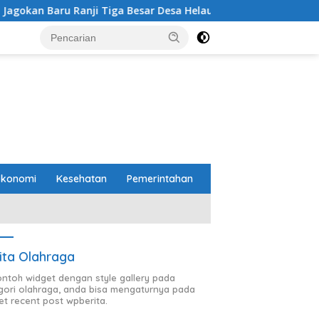
Ranji Tiga Besar Desa Helau
Komitmen Merawat Keruku
Ekonomi
Kesehatan
Pemerintahan
ita Olahraga
contoh widget dengan style gallery pada
gori olahraga, anda bisa mengaturnya pada
et recent post wpberita.