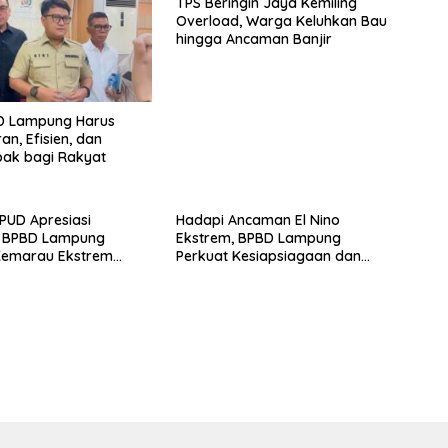
TPS Beringin Jaya Kemiling
Overload, Warga Keluhkan Bau
hingga Ancaman Banjir
BD Lampung Harus
an, Efisien, dan
ak bagi Rakyat
PUD Apresiasi
Hadapi Ancaman El Nino
 BPBD Lampung
Ekstrem, BPBD Lampung
Kemarau Ekstrem
Perkuat Kesiapsiagaan dan
ogram Bantuan Air
Distribusi Air Bersih