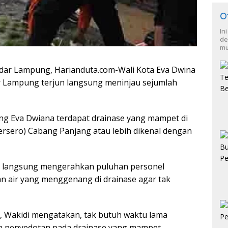
O
In
de
mu
ar Lampung, Harianduta.com-Wali Kota Eva Dwina
 Lampung terjun langsung meninjau sejumlah
ung Eva Dwiana terdapat drainase yang mampet di
Persero) Cabang Panjang atau lebih dikenal dengan
a langsung mengerahkan puluhan personel
 air yang menggenang di drainase agar tak
Wakidi mengatakan, tak butuh waktu lama
n penyedotan pada drainase yang mampet.