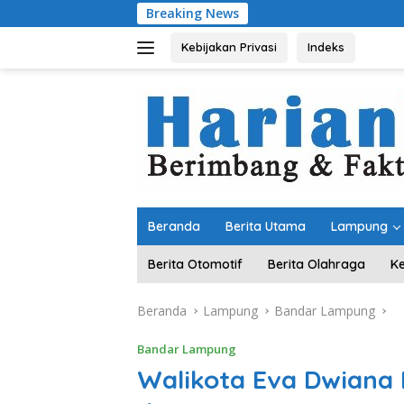
Langsung
Breaking News
Dari Kamp
ke
konten
Kebijakan Privasi
Indeks
Beranda
Berita Utama
Lampung
Berita Otomotif
Berita Olahraga
K
Beranda
Lampung
Bandar Lampung
Bandar Lampung
Walikota Eva Dwiana 