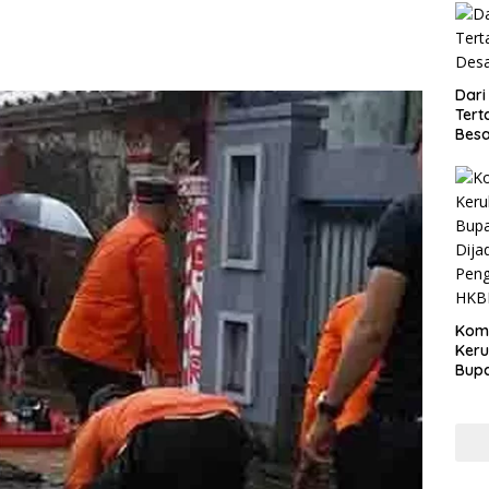
Dari
Tert
Besa
Kom
Ker
Bupa
Dija
Peng
HKB