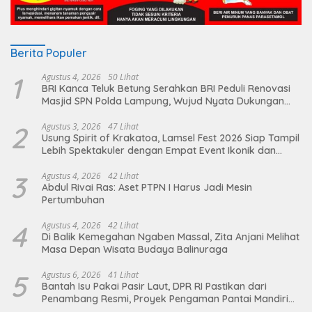
Berita Populer
1
Agustus 4, 2026
50 Lihat
BRI Kanca Teluk Betung Serahkan BRI Peduli Renovasi
Masjid SPN Polda Lampung, Wujud Nyata Dukungan
terhadap Sarana Ibadah
2
Agustus 3, 2026
47 Lihat
Usung Spirit of Krakatoa, Lamsel Fest 2026 Siap Tampil
Lebih Spektakuler dengan Empat Event Ikonik dan
Deretan Artis Ibu Kota
3
Agustus 4, 2026
42 Lihat
Abdul Rivai Ras: Aset PTPN I Harus Jadi Mesin
Pertumbuhan
4
Agustus 4, 2026
42 Lihat
Di Balik Kemegahan Ngaben Massal, Zita Anjani Melihat
Masa Depan Wisata Budaya Balinuraga
5
Agustus 6, 2026
41 Lihat
Bantah Isu Pakai Pasir Laut, DPR RI Pastikan dari
Penambang Resmi, Proyek Pengaman Pantai Mandiri
Sejati Sudah Sesuai Spesifikasi