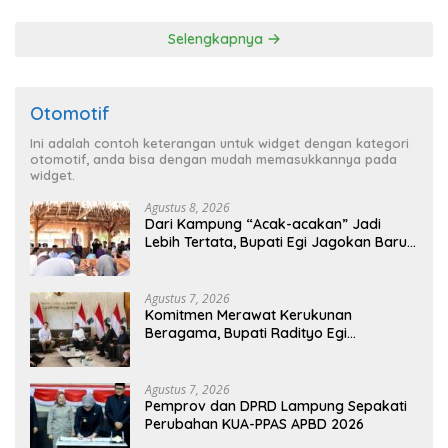
Penghargaan dari HKBP
Lampung
Selengkapnya
Otomotif
Ini adalah contoh keterangan untuk widget dengan kategori
otomotif, anda bisa dengan mudah memasukkannya pada
widget.
Agustus 8, 2026
Dari Kampung “Acak-acakan” Jadi
Lebih Tertata, Bupati Egi Jagokan Baru
Ranji Tiga Besar Desa Helau
Agustus 7, 2026
Komitmen Merawat Kerukunan
Beragama, Bupati Radityo Egi
Dijadwalkan Terima Penghargaan dari
HKBP Lampung
Agustus 7, 2026
Pemprov dan DPRD Lampung Sepakati
Perubahan KUA-PPAS APBD 2026