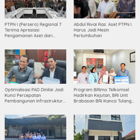
PTPN I (Persero) Regional 7
Abdul Rivai Ras: Aset PTPN I
Terima Apresiasi
Harus Jadi Mesin
Pengamanan Aset dari
Pertumbuhan
Holding
Optimalisasi PAD Dinilai Jadi
Program BRImo Telkomsel
Kunci Percepatan
Hadirkan Kejutan, BRI Unit
Pembangunan Infrastruktur
Brabasan BRI Kanca Tulang
Lampung
Bawang Serahkan Hadiah
Premium kepada Nasabah
Mesuji