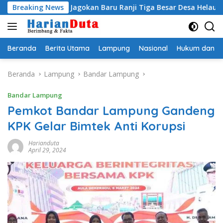
Langsung
ti Egi Jagokan Baru Ranji Tiga Besar Desa Helau
Breaking News
Komit
ke
konten
Beranda
Berita Utama
Lampung
Nasional
Hukum dan Kr
Beranda
Lampung
Bandar Lampung
Bandar Lampung
Pemkot Bandar Lampung Gandeng
KPK Gelar Bimtek Anti Korupsi
Harianduta
April 29, 2024