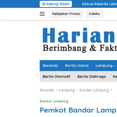
Langsung
Ketua Kwarda Lampung Lantik Rektor UI
Breaking News
ke
konten
Kebijakan Privasi
Indeks
Beranda
Berita Utama
Lampung
Berita Otomotif
Berita Olahraga
K
Beranda
Lampung
Bandar Lampung
Bandar Lampung
Pemkot Bandar Lamp