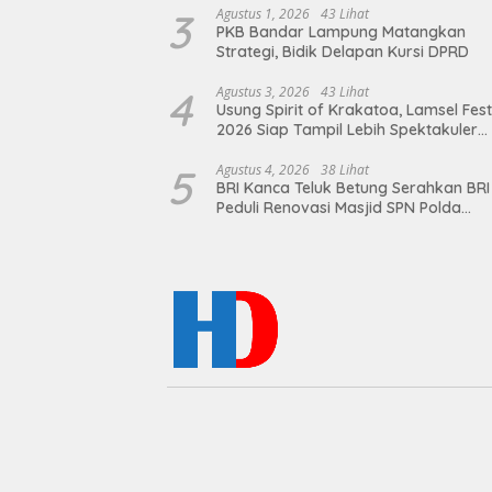
3
Agustus 1, 2026
43 Lihat
PKB Bandar Lampung Matangkan
Strategi, Bidik Delapan Kursi DPRD
4
Agustus 3, 2026
43 Lihat
Usung Spirit of Krakatoa, Lamsel Fest
2026 Siap Tampil Lebih Spektakuler
dengan Empat Event Ikonik dan Dere
Artis Ibu Kota
5
Agustus 4, 2026
38 Lihat
BRI Kanca Teluk Betung Serahkan BRI
Peduli Renovasi Masjid SPN Polda
Lampung, Wujud Nyata Dukungan
terhadap Sarana Ibadah