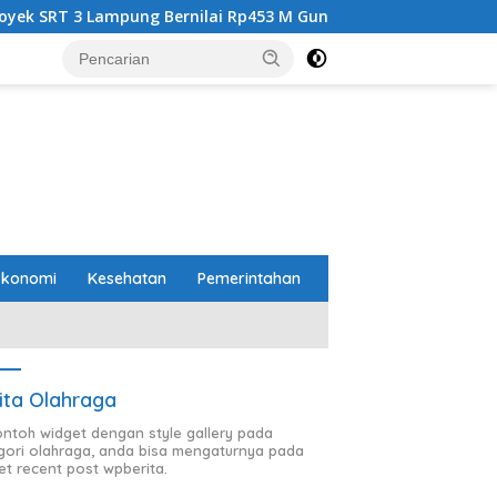
ernilai Rp453 M Gunakan GRC, PT Brantas Abipraya Belum Beri
Ekonomi
Kesehatan
Pemerintahan
ita Olahraga
contoh widget dengan style gallery pada
gori olahraga, anda bisa mengaturnya pada
et recent post wpberita.