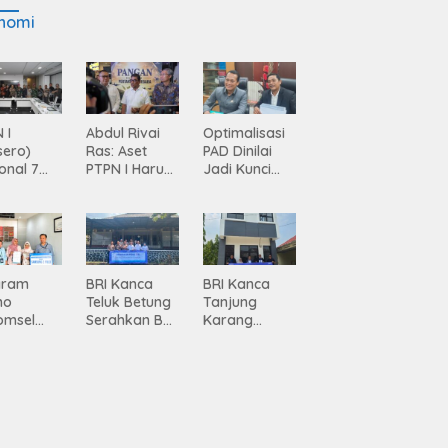
nomi
 I
Abdul Rivai
Optimalisasi
sero)
Ras: Aset
PAD Dinilai
onal 7
PTPN I Harus
Jadi Kunci
ma
Jadi Mesin
Percepatan
siasi
Pertumbuhan
Pembanguna
gamanan
n
 dari
Infrastruktur
ing
Lampung
gram
BRI Kanca
BRI Kanca
mo
Teluk Betung
Tanjung
omsel
Serahkan BRI
Karang
rkan
Peduli
Serahkan
tan, BRI
Renovasi
Bantuan
Masjid SPN
Pembanguna
asan BRI
Polda
n PAUD
a Tulang
Lampung,
Mahaputra
ang
Wujud Nyata
Global di
ahkan
Dukungan
Desa