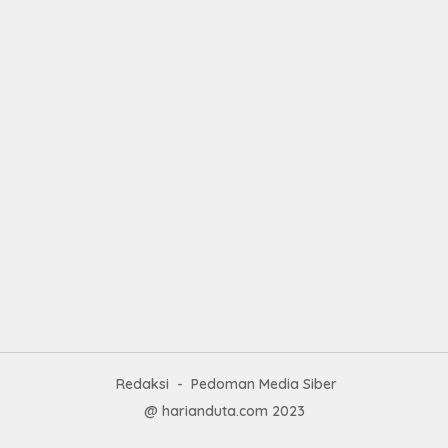
Had
Pre
kep
Nas
Mesu
tan
Redaksi
Pedoman Media Siber
@ harianduta.com 2023