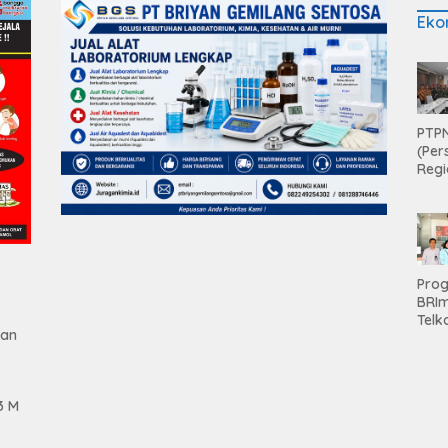
Eko
PTPN
(Per
Regi
Teri
Apre
Pen
Aset
Hold
Pro
BRI
Telk
gan
Hadi
Keju
Unit
Brab
3 M
Kanc
Baw
Ser