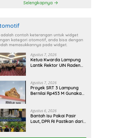
Selengkapnya
Sesuai Spesifikasi
tomotif
i adalah contoh keterangan untuk widget
ngan kategori otomotif, anda bisa dengan
dah memasukkannya pada widget.
Agustus 7, 2026
Ketua Kwarda Lampung
Lantik Rektor UIN Raden
Intan Jadi Kamabigus
Agustus 7, 2026
Proyek SRT 3 Lampung
Bernilai Rp453 M Gunakan
GRC, PT Brantas Abipraya
Belum Beri Tanggapan
Agustus 6, 2026
Bantah Isu Pakai Pasir
Laut, DPR RI Pastikan dari
Penambang Resmi, Proyek
Pengaman Pantai Mandiri