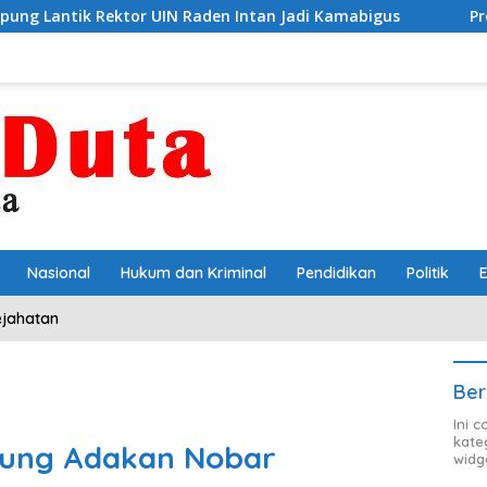
N Raden Intan Jadi Kamabigus
Proyek SRT 3 Lampung B
Nasional
Hukum dan Kriminal
Pendidikan
Politik
ejahatan
Ber
Ini 
kate
ung Adakan Nobar
widg