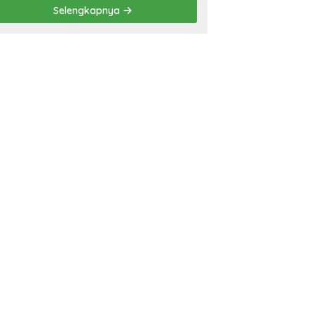
Sejati Sudah Sesuai
Selengkapnya
Spesifikasi