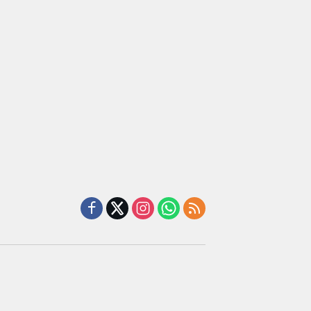
iah
terhadap
Candimas
mium
Sarana
ada
Ibadah
abah
ji