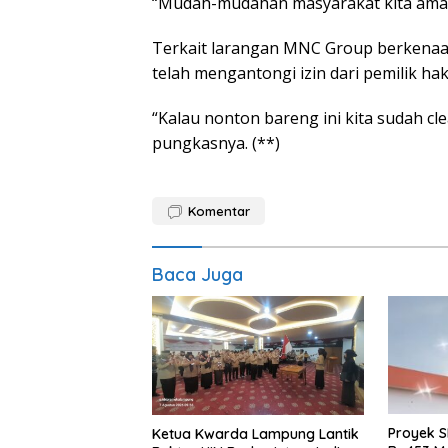
“Mudah-mudahan masyarakat kita aman b
Terkait larangan MNC Group berkenaa
telah mengantongi izin dari pemilik hak
“Kalau nonton bareng ini kita sudah cle
pungkasnya. (**)
Komentar
Baca Juga
Proyek S
Ketua Kwarda Lampung Lantik