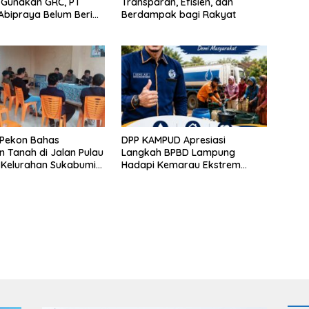
Gunakan GRC, PT
Transparan, Efisien, dan
Abipraya Belum Beri
Berdampak bagi Rakyat
pan
Pekon Bahas
DPP KAMPUD Apresiasi
n Tanah di Jalan Pulau
Langkah BPBD Lampung
 Kelurahan Sukabumi
Hadapi Kemarau Ekstrem
silkan Kesepakatan
Lewat Program Bantuan Air
Bersih