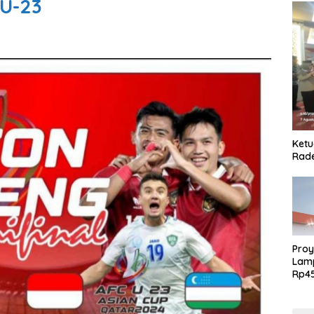
 U-23
Ketu
Rade
Proy
Lamp
Rp4
GRC, PT Brant
Abip
Tan