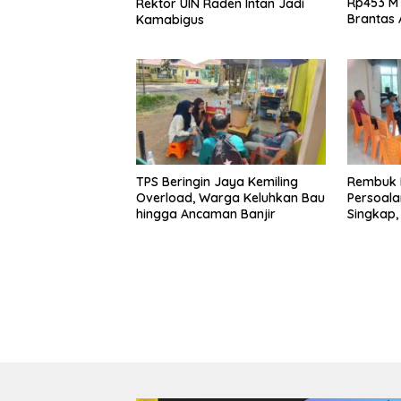
Rp453 M 
Rektor UIN Raden Intan Jadi
Brantas 
Kamabigus
Tangga
TPS Beringin Jaya Kemiling
Rembuk 
Overload, Warga Keluhkan Bau
Persoala
hingga Ancaman Banjir
Singkap,
Belum Ha