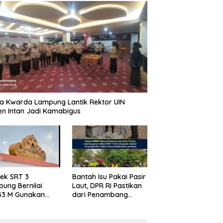
a Kwarda Lampung Lantik Rektor UIN
n Intan Jadi Kamabigus
ek SRT 3
Bantah Isu Pakai Pasir
ung Bernilai
Laut, DPR RI Pastikan
53 M Gunakan
dari Penambang
as
Resmi, Proyek
raya Belum Beri
Pengaman Pantai
ggapan
Mandiri Sejati Sudah