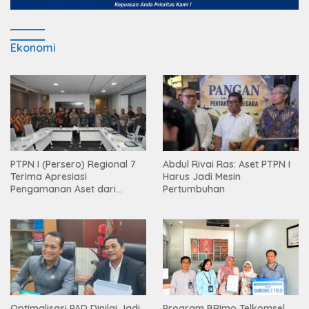
Ekonomi
PTPN I (Persero) Regional 7
Abdul Rivai Ras: Aset PTPN I
Terima Apresiasi
Harus Jadi Mesin
Pengamanan Aset dari
Pertumbuhan
Holding
Optimalisasi PAD Dinilai Jadi
Program BRImo Telkomsel