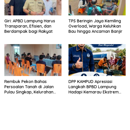
Giri: APBD Lampung Harus
TPS Beringin Jaya Kemiling
Transparan, Efisien, dan
Overload, Warga Keluhkan
Berdampak bagi Rakyat
Bau hingga Ancaman Banjir
Rembuk Pekon Bahas
DPP KAMPUD Apresiasi
Persoalan Tanah di Jalan
Langkah BPBD Lampung
Pulau Singkap, Kelurahan
Hadapi Kemarau Ekstrem
Sukabumi Belum Hasilkan
Lewat Program Bantuan Air
Kesepakatan
Bersih