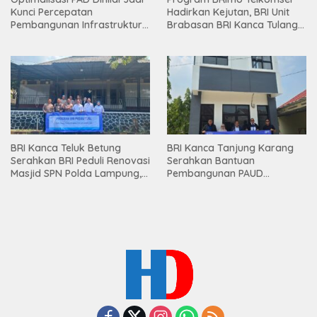
Kunci Percepatan
Hadirkan Kejutan, BRI Unit
Pembangunan Infrastruktur
Brabasan BRI Kanca Tulang
Lampung
Bawang Serahkan Hadiah
Premium kepada Nasabah
Mesuji
BRI Kanca Teluk Betung
BRI Kanca Tanjung Karang
Serahkan BRI Peduli Renovasi
Serahkan Bantuan
Masjid SPN Polda Lampung,
Pembangunan PAUD
Wujud Nyata Dukungan
Mahaputra Global di Desa
terhadap Sarana Ibadah
Candimas