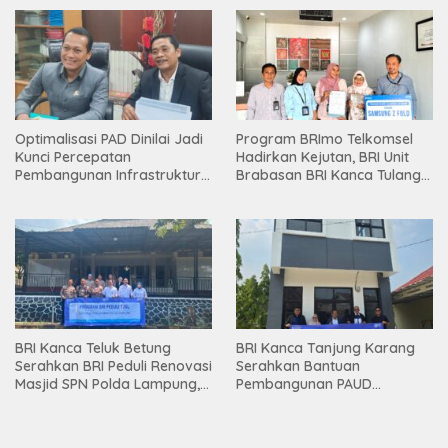
Optimalisasi PAD Dinilai Jadi
Program BRImo Telkomsel
Kunci Percepatan
Hadirkan Kejutan, BRI Unit
Pembangunan Infrastruktur
Brabasan BRI Kanca Tulang
Lampung
Bawang Serahkan Hadiah
Premium kepada Nasabah
Mesuji
BRI Kanca Teluk Betung
BRI Kanca Tanjung Karang
Serahkan BRI Peduli Renovasi
Serahkan Bantuan
Masjid SPN Polda Lampung,
Pembangunan PAUD
Wujud Nyata Dukungan
Mahaputra Global di Desa
terhadap Sarana Ibadah
Candimas