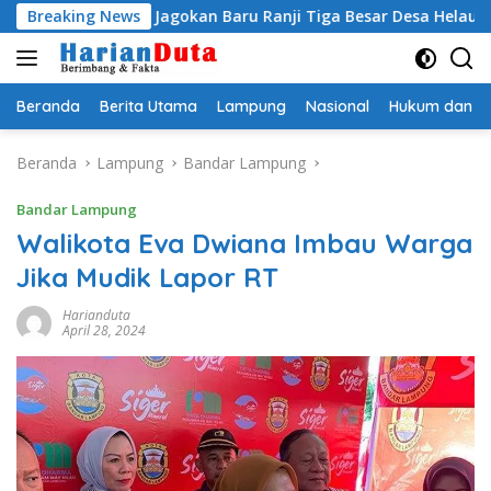
Langsung
ti Egi Jagokan Baru Ranji Tiga Besar Desa Helau
Breaking News
Komit
ke
konten
Beranda
Berita Utama
Lampung
Nasional
Hukum dan Kr
Beranda
Lampung
Bandar Lampung
Bandar Lampung
Walikota Eva Dwiana Imbau Warga
Jika Mudik Lapor RT
Harianduta
April 28, 2024