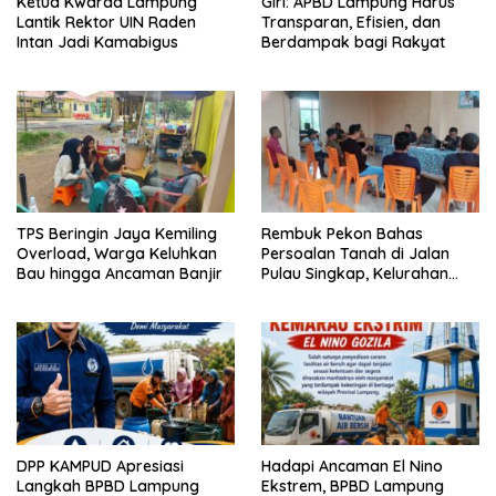
Ketua Kwarda Lampung
Giri: APBD Lampung Harus
Lantik Rektor UIN Raden
Transparan, Efisien, dan
Intan Jadi Kamabigus
Berdampak bagi Rakyat
TPS Beringin Jaya Kemiling
Rembuk Pekon Bahas
Overload, Warga Keluhkan
Persoalan Tanah di Jalan
Bau hingga Ancaman Banjir
Pulau Singkap, Kelurahan
Sukabumi Belum Hasilkan
Kesepakatan
DPP KAMPUD Apresiasi
Hadapi Ancaman El Nino
Langkah BPBD Lampung
Ekstrem, BPBD Lampung