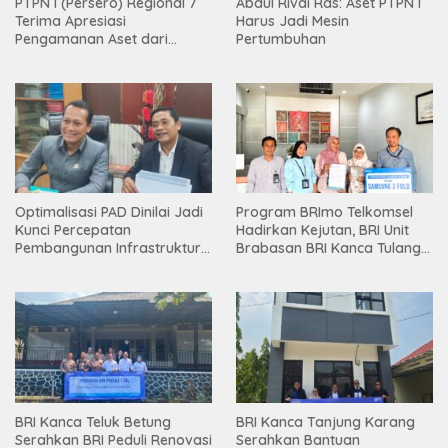
PTPN I (Persero) Regional 7
Abdul Rivai Ras: Aset PTPN I
Terima Apresiasi
Harus Jadi Mesin
Pengamanan Aset dari
Pertumbuhan
Holding
Optimalisasi PAD Dinilai Jadi
Program BRImo Telkomsel
Kunci Percepatan
Hadirkan Kejutan, BRI Unit
Pembangunan Infrastruktur
Brabasan BRI Kanca Tulang
Lampung
Bawang Serahkan Hadiah
Premium kepada Nasabah
Mesuji
BRI Kanca Teluk Betung
BRI Kanca Tanjung Karang
Serahkan BRI Peduli Renovasi
Serahkan Bantuan