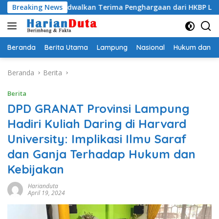
Langsung
i Dijadwalkan Terima Penghargaan dari HKBP Lampung
Breaking News
ke
konten
Beranda
Berita Utama
Lampung
Nasional
Hukum dan Kr
Beranda
Berita
Berita
DPD GRANAT Provinsi Lampung
Hadiri Kuliah Daring di Harvard
University: Implikasi Ilmu Saraf
dan Ganja Terhadap Hukum dan
Kebijakan
Harianduta
April 19, 2024