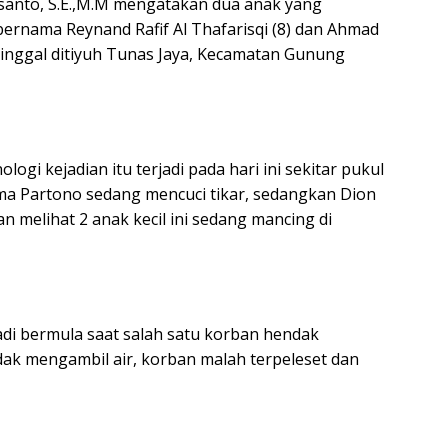
santo, S.E.,M.M mengatakan dua anak yang
bernama Reynand Rafif Al Thafarisqi (8) dan Ahmad
 tinggal ditiyuh Tunas Jaya, Kecamatan Gunung
ogi kejadian itu terjadi pada hari ini sekitar pukul
ama Partono sedang mencuci tikar, sedangkan Dion
n melihat 2 anak kecil ini sedang mancing di
rjadi bermula saat salah satu korban hendak
ak mengambil air, korban malah terpeleset dan