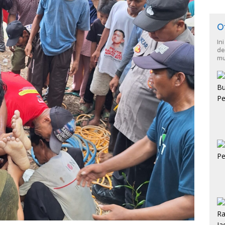
O
In
de
mu