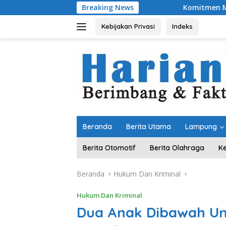
Langsung
Breaking News
Komitmen Merawat Kerukunan Ber
ke
konten
Kebijakan Privasi
Indeks
Beranda
Berita Utama
Lampung
Berita Otomotif
Berita Olahraga
K
Beranda
Hukum Dan Kriminal
Hukum Dan Kriminal
Dua Anak Dibawah Umu