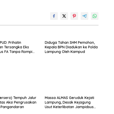
UD: Prihatin
Diduga Tahan SHM Pemohon,
an Tersangka Eks
Kepala BPN Diadukan ke Polda
us FA Tanpa Rompi
Lampung Oleh Kampud
dan Borgol, Ada
n Khusus?
Persero) Tempuh Jalur
Massa ALMAS Geruduk Kejati
as Aksi Pengrusakan
Lampung, Desak Kejagung
n Pangandaran
Usut Keterlibatan Jampidsus
Febrie Adriansyah dalam