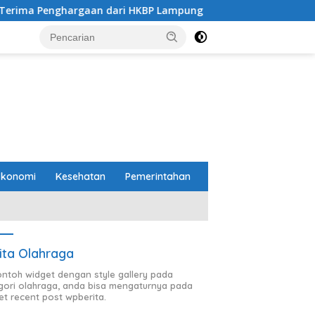
 dari HKBP Lampung
Pemprov dan DPRD Lampung Sepaka
Ekonomi
Kesehatan
Pemerintahan
ita Olahraga
contoh widget dengan style gallery pada
gori olahraga, anda bisa mengaturnya pada
et recent post wpberita.