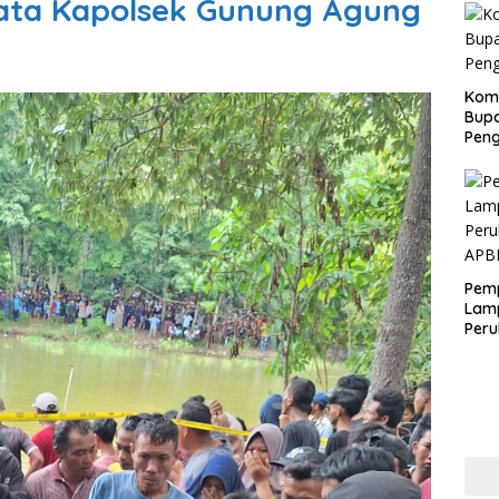
Kata Kapolsek Gunung Agung
Kom
Bupa
Pen
Pem
Lam
Per
APB