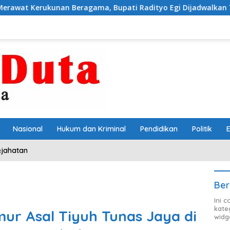
agama, Bupati Radityo Egi Dijadwalkan Terima Penghargaan
Nasional
Hukum dan Kriminal
Pendidikan
Politik
ejahatan
Ber
Ini 
kate
r Asal Tiyuh Tunas Jaya di
widg