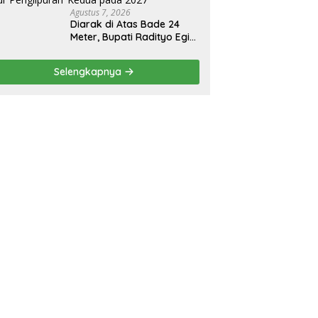
Agustus 7, 2026
Diarak di Atas Bade 24
Meter, Bupati Radityo Egi
Bawa Mimpi Besar
Balinuraga Jadi
Selengkapnya
‘Penglipuran’ Kedua pada
2027