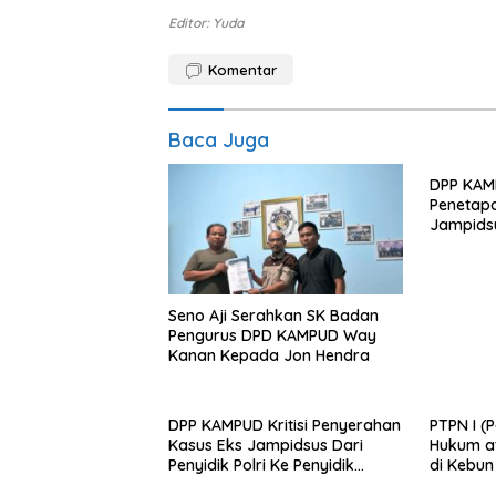
Editor: Yuda
Komentar
Baca Juga
DPP KAMP
Penetap
Jampids
Tahanan 
Perlakua
Seno Aji Serahkan SK Badan
Pengurus DPD KAMPUD Way
Kanan Kepada Jon Hendra
DPP KAMPUD Kritisi Penyerahan
PTPN I (
Kasus Eks Jampidsus Dari
Hukum at
Penyidik Polri Ke Penyidik
di Kebu
Kejagung, Nilai Tidak Sesuai