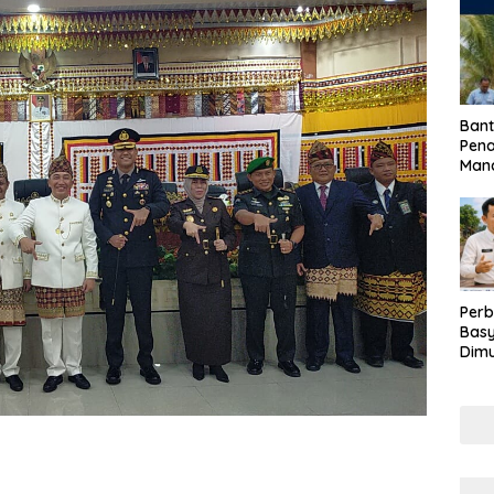
Bant
Pen
Mand
Perb
Basy
Dimu
Lam
Past
War
dan