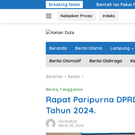
Langsung
Bantah Isu Pakai Pasir Laut, DPR RI Past
Breaking News
ke
konten
Kebijakan Privasi
Indeks
Beranda
Berita Utama
Lampung
Berita Otomotif
Berita Olahraga
K
Beranda
Berita
Berita
,
Tanggamus
Rapat Paripurna DP
Tahun 2024.
Harianduta
Maret 30, 2024