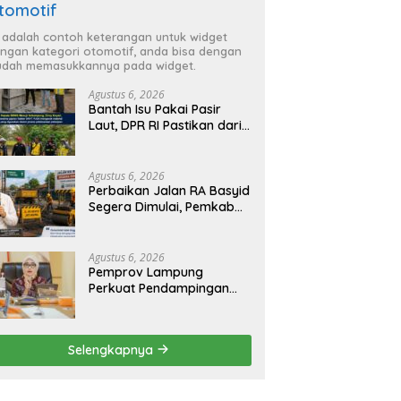
tomotif
i adalah contoh keterangan untuk widget
ngan kategori otomotif, anda bisa dengan
dah memasukkannya pada widget.
Agustus 6, 2026
Bantah Isu Pakai Pasir
Laut, DPR RI Pastikan dari
Penambang Resmi, Proyek
Pengaman Pantai Mandiri
Sejati Sudah Sesuai
Agustus 6, 2026
Spesifikasi
Perbaikan Jalan RA Basyid
Segera Dimulai, Pemkab
Lampung Selatan Pastikan
Mobilitas Warga Lebih
Aman dan Nyaman
Agustus 6, 2026
Pemprov Lampung
Perkuat Pendampingan
Kabupaten untuk Percepat
Eliminasi TBC di
Tanggamus
Selengkapnya