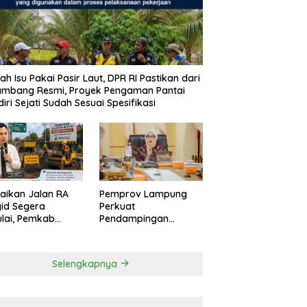
ah Isu Pakai Pasir Laut, DPR RI Pastikan dari
ambang Resmi, Proyek Pengaman Pantai
iri Sejati Sudah Sesuai Spesifikasi
aikan Jalan RA
Pemprov Lampung
id Segera
Perkuat
lai, Pemkab
Pendampingan
pung Selatan
Kabupaten untuk
ikan Mobilitas
Percepat Eliminasi
ga Lebih Aman
TBC di Tanggamus
Selengkapnya
 Nyaman