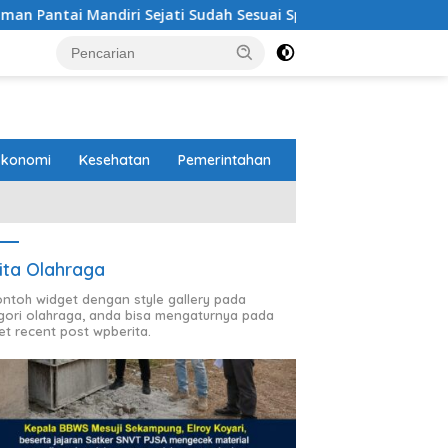
ti Sudah Sesuai Spesifikasi
Perbaikan Jalan RA Basyid
Ekonomi
Kesehatan
Pemerintahan
ita Olahraga
contoh widget dengan style gallery pada
gori olahraga, anda bisa mengaturnya pada
et recent post wpberita.