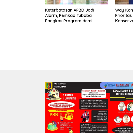
Keterbatasan APBD Jadi
Way Kam
Alarm, Pemkab Tubaba
Priorita
Pangkas Program demi
Konserv
Ekonomi Rakyat
Prabowo–