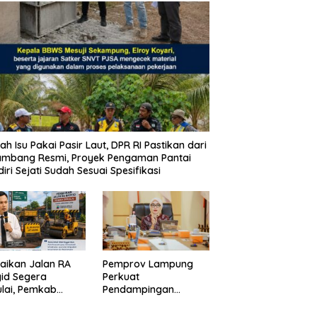
ah Isu Pakai Pasir Laut, DPR RI Pastikan dari
ambang Resmi, Proyek Pengaman Pantai
iri Sejati Sudah Sesuai Spesifikasi
aikan Jalan RA
Pemprov Lampung
id Segera
Perkuat
lai, Pemkab
Pendampingan
pung Selatan
Kabupaten untuk
ikan Mobilitas
Percepat Eliminasi