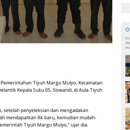
War
dan
O
In
de
mu
-Pemerintahan Tiyuh Margo Mulyo, Kecamatan
elantik Kepala Suku 05, Siswandi, di Aula Tiyuh
 setelah penyeleksian dan mengadakan
sudah mendapatkan Rk baru, kemudian mudah-
merintah Tiyuh Margo Mulyo,” ujar dia.