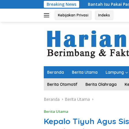
Langsung
Breaking News
Bantah Isu Pakai Pasir Laut, DPR RI Pas
ke
konten
Kebijakan Privasi
Indeks
Beranda
Berita Utama
Lampung
Berita Otomotif
Berita Olahraga
K
Beranda
Berita Utama
Berita Utama
Kepalo Tiyuh Agus Si