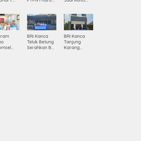
onal 7
PTPN I Harus
Jadi Kunci
ma
Jadi Mesin
Percepatan
siasi
Pertumbuhan
Pembanguna
gamanan
n
 dari
Infrastruktur
ing
Lampung
gram
BRI Kanca
BRI Kanca
mo
Teluk Betung
Tanjung
omsel
Serahkan BRI
Karang
rkan
Peduli
Serahkan
tan, BRI
Renovasi
Bantuan
Masjid SPN
Pembanguna
asan BRI
Polda
n PAUD
a Tulang
Lampung,
Mahaputra
ang
Wujud Nyata
Global di
ahkan
Dukungan
Desa
iah
terhadap
Candimas
mium
Sarana
ada
Ibadah
abah
ji