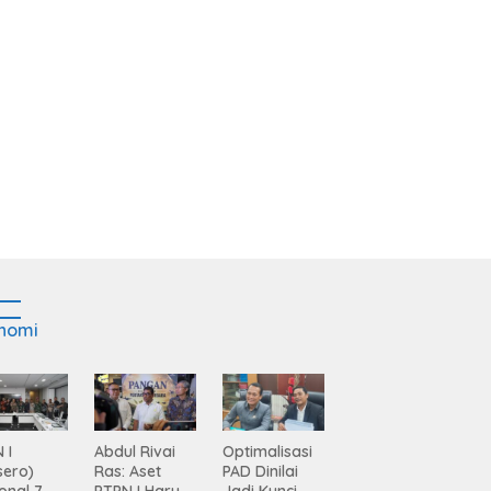
nomi
 I
Abdul Rivai
Optimalisasi
sero)
Ras: Aset
PAD Dinilai