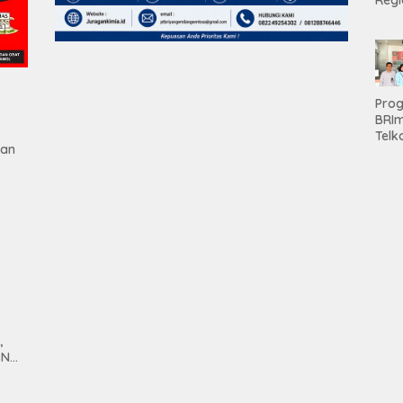
Regi
Teri
Apre
Pen
Aset
Hold
Pro
BRI
Telk
gan
Hadi
Keju
Unit
Brab
Kanc
Baw
Ser
Had
Pre
kep
tan
Nas
Mesu
,
SN
anan