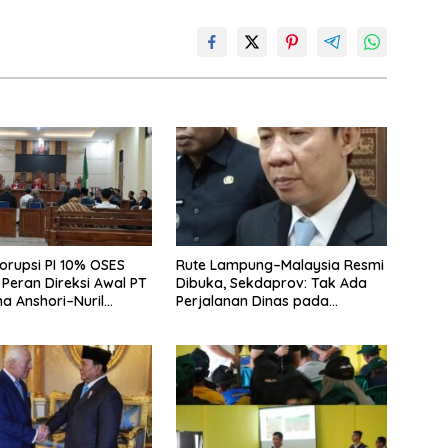
orupsi PI 10% OSES
Rute Lampung–Malaysia Resmi
Peran Direksi Awal PT
Dibuka, Sekdaprov: Tak Ada
a Anshori–Nuril
Perjalanan Dinas pada
Penerbangan Internasional
Perdana