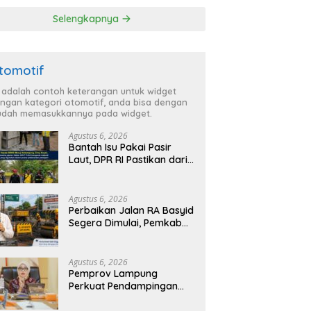
ga Lebih Aman
TBC di Tanggamus
Selengkapnya
 Nyaman
tomotif
i adalah contoh keterangan untuk widget
ngan kategori otomotif, anda bisa dengan
dah memasukkannya pada widget.
Agustus 6, 2026
Bantah Isu Pakai Pasir
Laut, DPR RI Pastikan dari
Penambang Resmi, Proyek
Pengaman Pantai Mandiri
Sejati Sudah Sesuai
Agustus 6, 2026
Spesifikasi
Perbaikan Jalan RA Basyid
Segera Dimulai, Pemkab
Lampung Selatan Pastikan
Mobilitas Warga Lebih
Aman dan Nyaman
Agustus 6, 2026
Pemprov Lampung
Perkuat Pendampingan
Kabupaten untuk Percepat