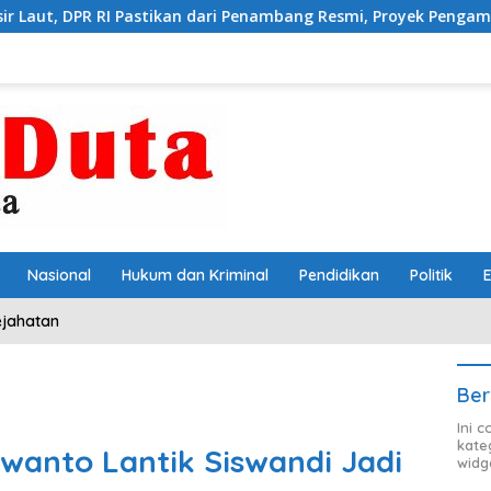
tikan dari Penambang Resmi, Proyek Pengaman Pantai Mandiri Sej
Nasional
Hukum dan Kriminal
Pendidikan
Politik
ejahatan
Ber
Ini 
kate
swanto Lantik Siswandi Jadi
widg