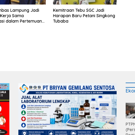
bas Lampung Jadi
Kemitraan Tebu SGC Jadi
s Kerja Sama
Harapan Baru Petani Singkong
asi dalam Pertemuan
Tubaba
Raja Charles III
Eko
PTPN
(Per