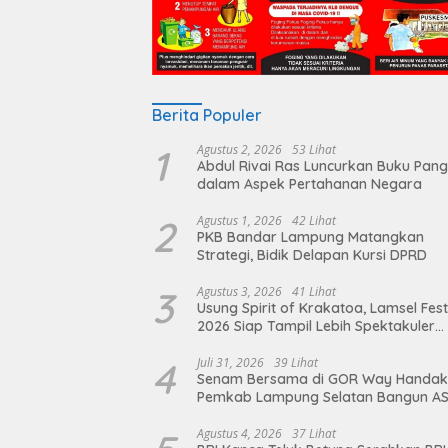
Berita Populer
1
Agustus 2, 2026
53 Lihat
Abdul Rivai Ras Luncurkan Buku Pan
dalam Aspek Pertahanan Negara
2
Agustus 1, 2026
42 Lihat
PKB Bandar Lampung Matangkan
Strategi, Bidik Delapan Kursi DPRD
3
Agustus 3, 2026
41 Lihat
Usung Spirit of Krakatoa, Lamsel Fest
2026 Siap Tampil Lebih Spektakuler
dengan Empat Event Ikonik dan Dere
Artis Ibu Kota
4
Juli 31, 2026
39 Lihat
Senam Bersama di GOR Way Handak
Pemkab Lampung Selatan Bangun A
Sehat, Solid, dan Siap Berikan Pelay
Terbaik
Agustus 4, 2026
37 Lihat