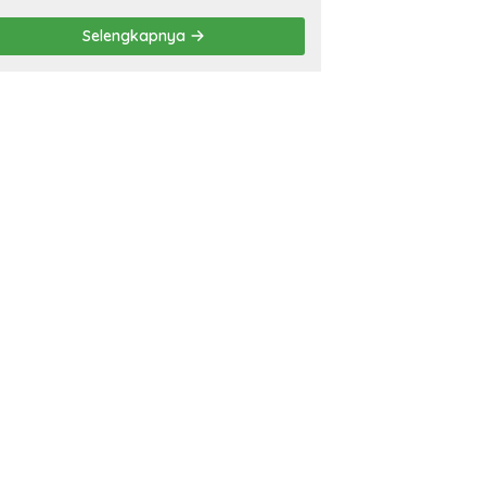
Eliminasi TBC di
Tanggamus
Selengkapnya