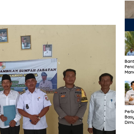
Bant
Pen
Mand
Perb
Basy
Dimu
Lam
Past