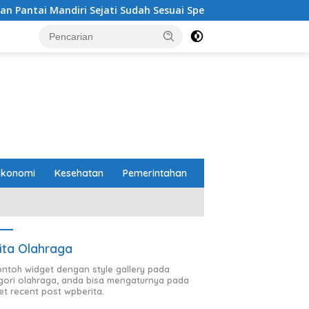
ati Sudah Sesuai Spesifikasi
Perbaikan Jalan RA Basy
Ekonomi
Kesehatan
Pemerintahan
ita Olahraga
contoh widget dengan style gallery pada
gori olahraga, anda bisa mengaturnya pada
et recent post wpberita.