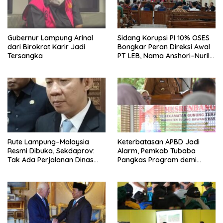
Gubernur Lampung Arinal
Sidang Korupsi PI 10% OSES
dari Birokrat Karir Jadi
Bongkar Peran Direksi Awal
Tersangka
PT LEB, Nama Anshori–Nuril
Diseret
Rute Lampung–Malaysia
Keterbatasan APBD Jadi
Resmi Dibuka, Sekdaprov:
Alarm, Pemkab Tubaba
Tak Ada Perjalanan Dinas
Pangkas Program demi
pada Penerbangan
Ekonomi Rakyat
Internasional Perdana