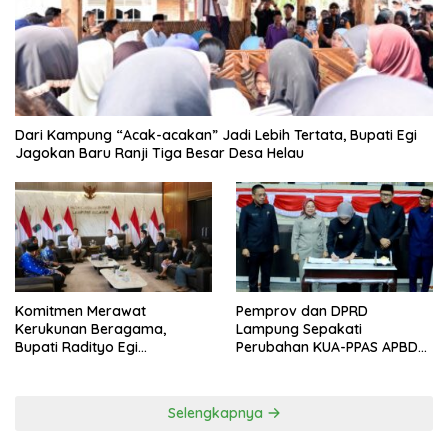
Dari Kampung “Acak-acakan” Jadi Lebih Tertata, Bupati Egi
Jagokan Baru Ranji Tiga Besar Desa Helau
Komitmen Merawat
Pemprov dan DPRD
Kerukunan Beragama,
Lampung Sepakati
Bupati Radityo Egi
Perubahan KUA-PPAS APBD
Dijadwalkan Terima
2026
Penghargaan dari HKBP
Lampung
Selengkapnya