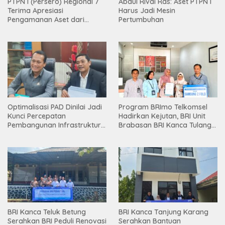
PTPN I (Persero) Regional 7
Abdul Rivai Ras: Aset PTPN I
Terima Apresiasi
Harus Jadi Mesin
Pengamanan Aset dari
Pertumbuhan
Holding
Optimalisasi PAD Dinilai Jadi
Program BRImo Telkomsel
Kunci Percepatan
Hadirkan Kejutan, BRI Unit
Pembangunan Infrastruktur
Brabasan BRI Kanca Tulang
Lampung
Bawang Serahkan Hadiah
Premium kepada Nasabah
Mesuji
BRI Kanca Teluk Betung
BRI Kanca Tanjung Karang
Serahkan BRI Peduli Renovasi
Serahkan Bantuan