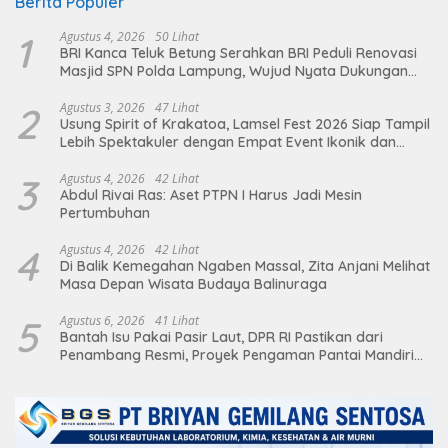
Berita Populer
1
Agustus 4, 2026
50 Lihat
BRI Kanca Teluk Betung Serahkan BRI Peduli Renovasi
Masjid SPN Polda Lampung, Wujud Nyata Dukungan
terhadap Sarana Ibadah
2
Agustus 3, 2026
47 Lihat
Usung Spirit of Krakatoa, Lamsel Fest 2026 Siap Tampil
Lebih Spektakuler dengan Empat Event Ikonik dan
Deretan Artis Ibu Kota
3
Agustus 4, 2026
42 Lihat
Abdul Rivai Ras: Aset PTPN I Harus Jadi Mesin
Pertumbuhan
4
Agustus 4, 2026
42 Lihat
Di Balik Kemegahan Ngaben Massal, Zita Anjani Melihat
Masa Depan Wisata Budaya Balinuraga
5
Agustus 6, 2026
41 Lihat
Bantah Isu Pakai Pasir Laut, DPR RI Pastikan dari
Penambang Resmi, Proyek Pengaman Pantai Mandiri
Sejati Sudah Sesuai Spesifikasi