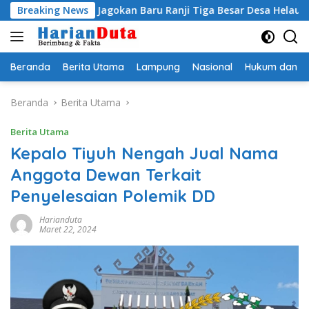
Langsung
i Egi Jagokan Baru Ranji Tiga Besar Desa Helau
Breaking News
Komitm
ke
konten
Beranda
Berita Utama
Lampung
Nasional
Hukum dan Kr
Beranda
Berita Utama
Berita Utama
Kepalo Tiyuh Nengah Jual Nama
Anggota Dewan Terkait
Penyelesaian Polemik DD
Harianduta
Maret 22, 2024