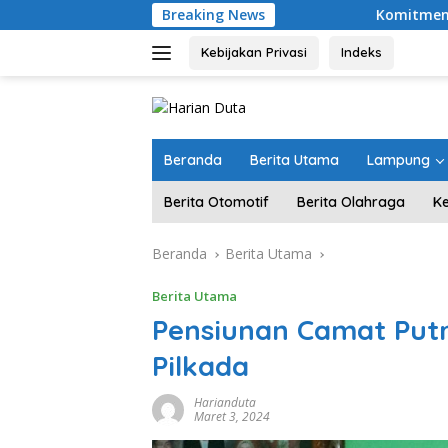
Langsung
Breaking News
Komitmen Merawat Kerukun
ke
konten
Kebijakan Privasi
Indeks
Beranda
Berita Utama
Lampung
Berita Otomotif
Berita Olahraga
K
Beranda
Berita Utama
Berita Utama
Pensiunan Camat Putr
Pilkada
Harianduta
Maret 3, 2024