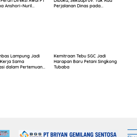
Peran Direksi Awal PT
Dibuka, Sekdaprov: Tak Ada
a Anshori–Nuril
Perjalanan Dinas pada
Penerbangan Internasional
Perdana
bas Lampung Jadi
Kemitraan Tebu SGC Jadi
s Kerja Sama
Harapan Baru Petani Singkong
asi dalam Pertemuan
Tubaba
Raja Charles III