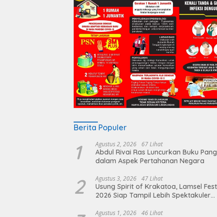
Berita Populer
1
Agustus 2, 2026
67 Lihat
Abdul Rivai Ras Luncurkan Buku Pan
dalam Aspek Pertahanan Negara
2
Agustus 3, 2026
47 Lihat
Usung Spirit of Krakatoa, Lamsel Fest
2026 Siap Tampil Lebih Spektakuler
dengan Empat Event Ikonik dan Dere
Artis Ibu Kota
Agustus 1, 2026
46 Lihat