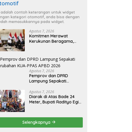
tomotif
i adalah contoh keterangan untuk widget
ngan kategori otomotif, anda bisa dengan
dah memasukkannya pada widget.
Agustus 7, 2026
Komitmen Merawat
Kerukunan Beragama,
Bupati Radityo Egi
Dijadwalkan Terima
Penghargaan dari HKBP
Lampung
Agustus 7, 2026
Pemprov dan DPRD
Lampung Sepakati
Perubahan KUA-PPAS
APBD 2026
Agustus 7, 2026
Diarak di Atas Bade 24
Meter, Bupati Radityo Egi
Bawa Mimpi Besar
Balinuraga Jadi
‘Penglipuran’ Kedua pada
Selengkapnya
2027