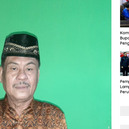
Kom
Bupa
Pen
Pem
Lam
Per
APB