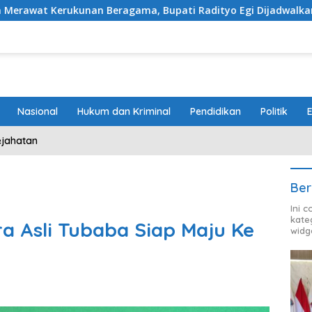
an Beragama, Bupati Radityo Egi Dijadwalkan Terima Pengha
Nasional
Hukum dan Kriminal
Pendidikan
Politik
ejahatan
Ber
Ini 
kate
a Asli Tubaba Siap Maju Ke
widg