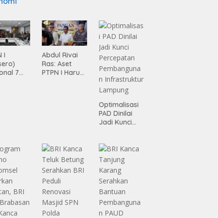
nomi
 I
Abdul Rivai
sero)
Ras: Aset
onal 7
PTPN I Harus
ma
Jadi Mesin
siasi
Pertumbuhan
gamanan
Optimalisasi
 dari
PAD Dinilai
ing
Jadi Kunci
Percepatan
Pembanguna
n
Infrastruktur
Lampung