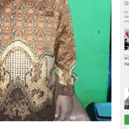
O
In
de
mu