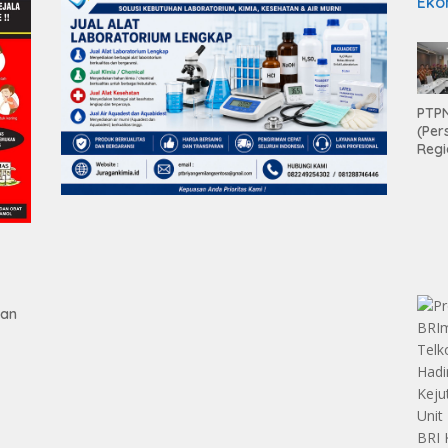
Eko
PTPN
(Per
Regi
Teri
Apre
Pen
Aset
Hold
gan
tan