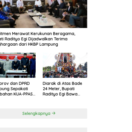
itmen Merawat Kerukunan Beragama,
ti Radityo Egi Dijadwalkan Terima
ghargaan dari HKBP Lampung
prov dan DPRD
Diarak di Atas Bade
pung Sepakati
24 Meter, Bupati
ubahan KUA-PPAS
Radityo Egi Bawa
D 2026
Mimpi Besar
Balinuraga Jadi
‘Penglipuran’ Kedua
Selengkapnya
pada 2027