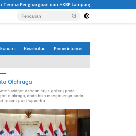
rgaan dari HKBP Lampung
Pemprov dan DPRD Lampung 
Ekonomi
Kesehatan
Pemerintahan
ita Olahraga
contoh widget dengan style gallery pada
gori olahraga, anda bisa mengaturnya pada
et recent post wpberita.