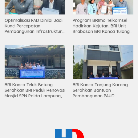
Optimalisasi PAD Dinilai Jadi
Program BRImo Telkomsel
Kunci Percepatan
Hadirkan Kejutan, BRI Unit
Pembangunan Infrastruktur
Brabasan BRI Kanca Tulang
Lampung
Bawang Serahkan Hadiah
Premium kepada Nasabah
Mesuji
BRI Kanca Teluk Betung
BRI Kanca Tanjung Karang
Serahkan BRI Peduli Renovasi
Serahkan Bantuan
Masjid SPN Polda Lampung,
Pembangunan PAUD
Wujud Nyata Dukungan
Mahaputra Global di Desa
terhadap Sarana Ibadah
Candimas