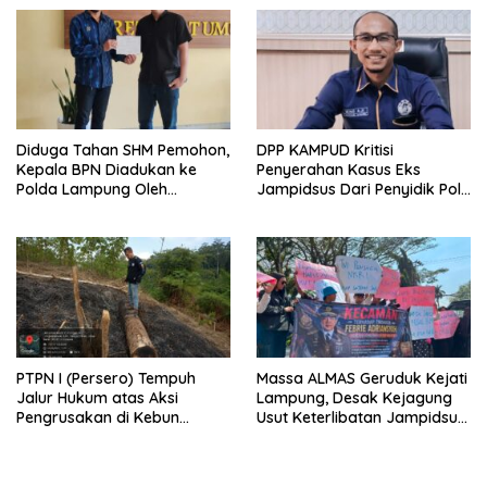
Perlakuan Khusus?
Diduga Tahan SHM Pemohon,
DPP KAMPUD Kritisi
Kepala BPN Diadukan ke
Penyerahan Kasus Eks
Polda Lampung Oleh
Jampidsus Dari Penyidik Polri
Kampud
Ke Penyidik Kejagung, Nilai
Tidak Sesuai Prosedur
PTPN I (Persero) Tempuh
Massa ALMAS Geruduk Kejati
Jalur Hukum atas Aksi
Lampung, Desak Kejagung
Pengrusakan di Kebun
Usut Keterlibatan Jampidsus
Pangandaran
Febrie Adriansyah dalam
Korupsi Batu Bara PLTU