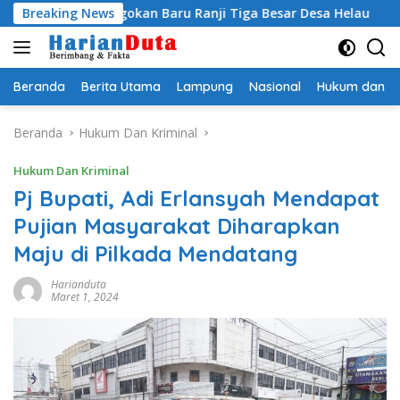
Langsung
gi Jagokan Baru Ranji Tiga Besar Desa Helau
Breaking News
Komitmen 
ke
konten
Beranda
Berita Utama
Lampung
Nasional
Hukum dan Kr
Beranda
Hukum Dan Kriminal
Hukum Dan Kriminal
Pj Bupati, Adi Erlansyah Mendapat
Pujian Masyarakat Diharapkan
Maju di Pilkada Mendatang
Harianduta
Maret 1, 2024