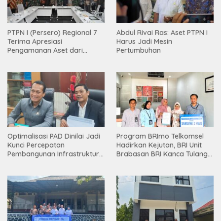
PTPN I (Persero) Regional 7
Abdul Rivai Ras: Aset PTPN I
Terima Apresiasi
Harus Jadi Mesin
Pengamanan Aset dari
Pertumbuhan
Holding
Optimalisasi PAD Dinilai Jadi
Program BRImo Telkomsel
Kunci Percepatan
Hadirkan Kejutan, BRI Unit
Pembangunan Infrastruktur
Brabasan BRI Kanca Tulang
Lampung
Bawang Serahkan Hadiah
Premium kepada Nasabah
Mesuji