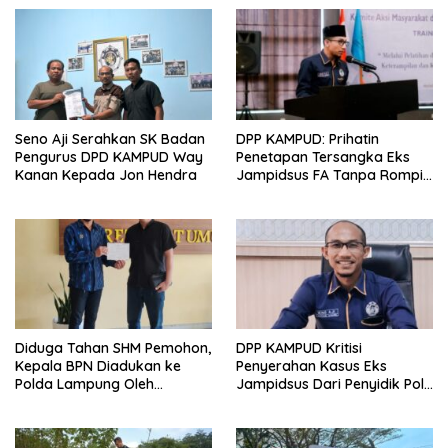
Seno Aji Serahkan SK Badan
DPP KAMPUD: Prihatin
Pengurus DPD KAMPUD Way
Penetapan Tersangka Eks
Kanan Kepada Jon Hendra
Jampidsus FA Tanpa Rompi
Tahanan dan Borgol, Ada
Perlakuan Khusus?
Diduga Tahan SHM Pemohon,
DPP KAMPUD Kritisi
Kepala BPN Diadukan ke
Penyerahan Kasus Eks
Polda Lampung Oleh
Jampidsus Dari Penyidik Polri
Kampud
Ke Penyidik Kejagung, Nilai
Tidak Sesuai Prosedur