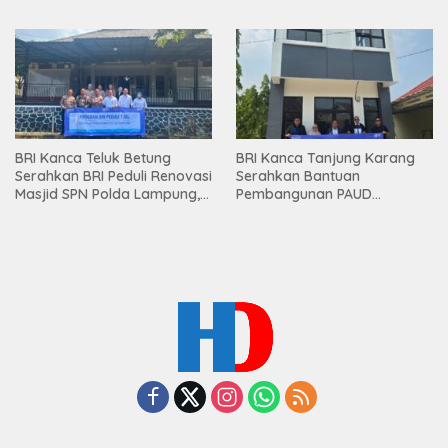
Lampung
Bawang Serahkan Hadiah
Premium kepada Nasabah
Mesuji
BRI Kanca Teluk Betung
BRI Kanca Tanjung Karang
Serahkan BRI Peduli Renovasi
Serahkan Bantuan
Masjid SPN Polda Lampung,
Pembangunan PAUD
Wujud Nyata Dukungan
Mahaputra Global di Desa
terhadap Sarana Ibadah
Candimas