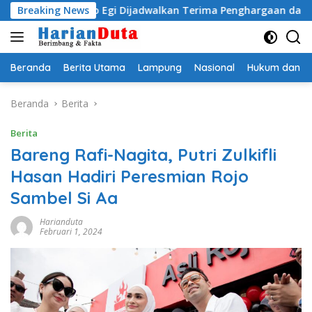
Langsung
dityo Egi Dijadwalkan Terima Penghargaan dari HKBP Lampun
Breaking News
ke
konten
Beranda
Berita Utama
Lampung
Nasional
Hukum dan Kr
Beranda
Berita
Berita
Bareng Rafi-Nagita, Putri Zulkifli
Hasan Hadiri Peresmian Rojo
Sambel Si Aa
Harianduta
Februari 1, 2024