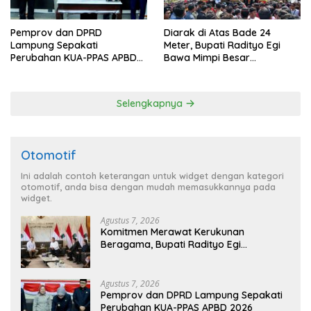
Pemprov dan DPRD
Diarak di Atas Bade 24
Lampung Sepakati
Meter, Bupati Radityo Egi
Perubahan KUA-PPAS APBD
Bawa Mimpi Besar
2026
Balinuraga Jadi ‘Penglipuran’
Kedua pada 2027
Selengkapnya
Otomotif
Ini adalah contoh keterangan untuk widget dengan kategori
otomotif, anda bisa dengan mudah memasukkannya pada
widget.
Agustus 7, 2026
Komitmen Merawat Kerukunan
Beragama, Bupati Radityo Egi
Dijadwalkan Terima Penghargaan dari
HKBP Lampung
Agustus 7, 2026
Pemprov dan DPRD Lampung Sepakati
Perubahan KUA-PPAS APBD 2026