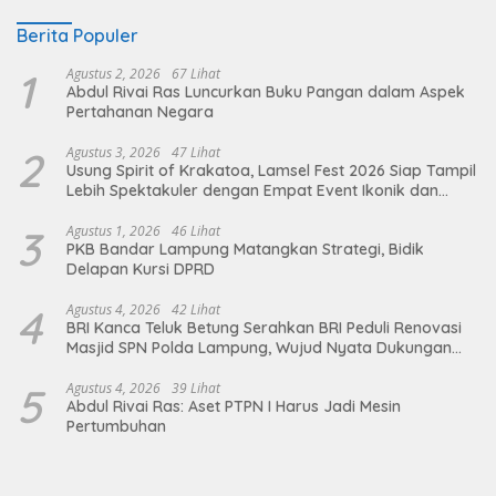
Berita Populer
1
Agustus 2, 2026
67 Lihat
Abdul Rivai Ras Luncurkan Buku Pangan dalam Aspek
Pertahanan Negara
2
Agustus 3, 2026
47 Lihat
Usung Spirit of Krakatoa, Lamsel Fest 2026 Siap Tampil
Lebih Spektakuler dengan Empat Event Ikonik dan
Deretan Artis Ibu Kota
3
Agustus 1, 2026
46 Lihat
PKB Bandar Lampung Matangkan Strategi, Bidik
Delapan Kursi DPRD
4
Agustus 4, 2026
42 Lihat
BRI Kanca Teluk Betung Serahkan BRI Peduli Renovasi
Masjid SPN Polda Lampung, Wujud Nyata Dukungan
terhadap Sarana Ibadah
5
Agustus 4, 2026
39 Lihat
Abdul Rivai Ras: Aset PTPN I Harus Jadi Mesin
Pertumbuhan