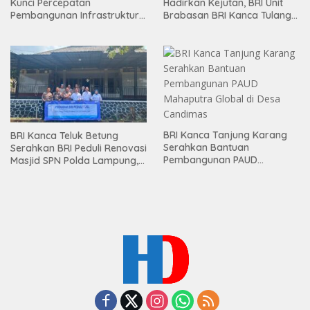
Kunci Percepatan
Hadirkan Kejutan, BRI Unit
Pembangunan Infrastruktur
Brabasan BRI Kanca Tulang
Lampung
Bawang Serahkan Hadiah
Premium kepada Nasabah
Mesuji
BRI Kanca Tanjung Karang
BRI Kanca Teluk Betung
Serahkan Bantuan
Serahkan BRI Peduli Renovasi
Pembangunan PAUD
Masjid SPN Polda Lampung,
Mahaputra Global di Desa
Wujud Nyata Dukungan
Candimas
terhadap Sarana Ibadah