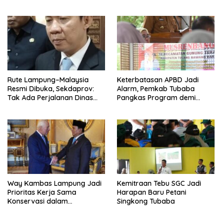
Diseret
Rute Lampung–Malaysia
Keterbatasan APBD Jadi
Resmi Dibuka, Sekdaprov:
Alarm, Pemkab Tubaba
Tak Ada Perjalanan Dinas
Pangkas Program demi
pada Penerbangan
Ekonomi Rakyat
Internasional Perdana
Way Kambas Lampung Jadi
Kemitraan Tebu SGC Jadi
Prioritas Kerja Sama
Harapan Baru Petani
Konservasi dalam
Singkong Tubaba
Pertemuan Prabowo–Raja
Charles III