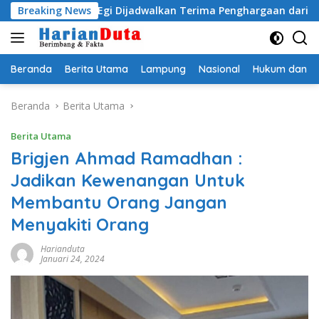
Langsung
yo Egi Dijadwalkan Terima Penghargaan dari HKBP Lampung
Breaking News
ke
konten
Beranda
Berita Utama
Lampung
Nasional
Hukum dan Kr
Beranda
Berita Utama
Berita Utama
Brigjen Ahmad Ramadhan :
Jadikan Kewenangan Untuk
Membantu Orang Jangan
Menyakiti Orang
Harianduta
Januari 24, 2024