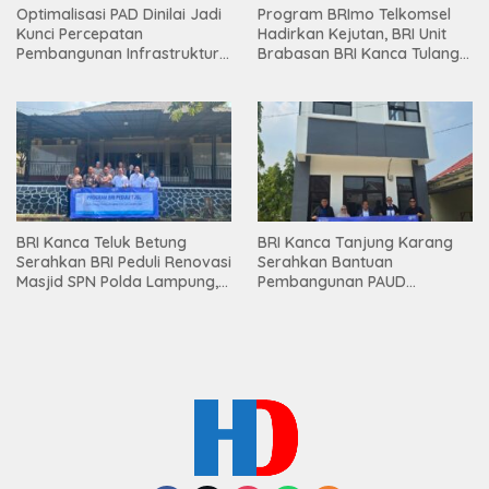
Optimalisasi PAD Dinilai Jadi
Program BRImo Telkomsel
Kunci Percepatan
Hadirkan Kejutan, BRI Unit
Pembangunan Infrastruktur
Brabasan BRI Kanca Tulang
Lampung
Bawang Serahkan Hadiah
Premium kepada Nasabah
Mesuji
BRI Kanca Teluk Betung
BRI Kanca Tanjung Karang
Serahkan BRI Peduli Renovasi
Serahkan Bantuan
Masjid SPN Polda Lampung,
Pembangunan PAUD
Wujud Nyata Dukungan
Mahaputra Global di Desa
terhadap Sarana Ibadah
Candimas