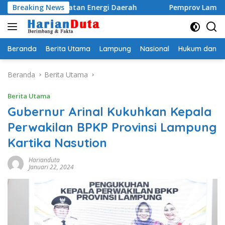
Langsung
enguatan Energi Daerah
Breaking News
Pemprov Lampung Perkuat Pe
ke
konten
Beranda
Berita Utama
Lampung
Nasional
Hukum dan Kr
Beranda
Berita Utama
Berita Utama
Gubernur Arinal Kukuhkan Kepala
Perwakilan BPKP Provinsi Lampung
Kartika Nasution
Harianduta
Januari 22, 2024