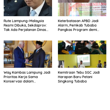
Rute Lampung–Malaysia
Keterbatasan APBD Jadi
Resmi Dibuka, Sekdaprov:
Alarm, Pemkab Tubaba
Tak Ada Perjalanan Dinas
Pangkas Program demi
pada Penerbangan
Ekonomi Rakyat
Internasional Perdana
Way Kambas Lampung Jadi
Kemitraan Tebu SGC Jadi
Prioritas Kerja Sama
Harapan Baru Petani
Konservasi dalam
Singkong Tubaba
Pertemuan Prabowo–Raja
Charles III