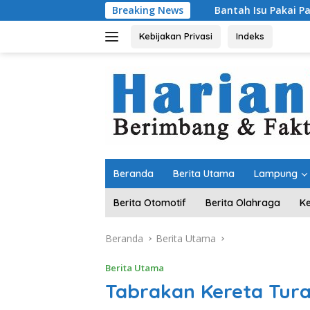
Langsung
Breaking News
Bantah Isu Pakai Pasir Laut, DPR RI Pa
ke
konten
Kebijakan Privasi
Indeks
Beranda
Berita Utama
Lampung
Berita Otomotif
Berita Olahraga
K
Beranda
Berita Utama
Berita Utama
Tabrakan Kereta Tur