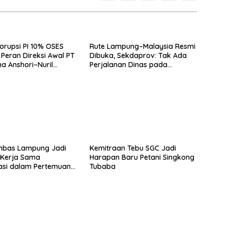
orupsi PI 10% OSES
Rute Lampung–Malaysia Resmi
Peran Direksi Awal PT
Dibuka, Sekdaprov: Tak Ada
a Anshori–Nuril
Perjalanan Dinas pada
Penerbangan Internasional
Perdana
bas Lampung Jadi
Kemitraan Tebu SGC Jadi
s Kerja Sama
Harapan Baru Petani Singkong
asi dalam Pertemuan
Tubaba
Raja Charles III