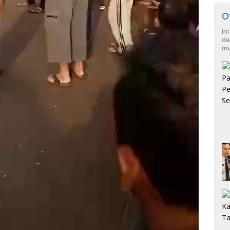
O
In
de
mu