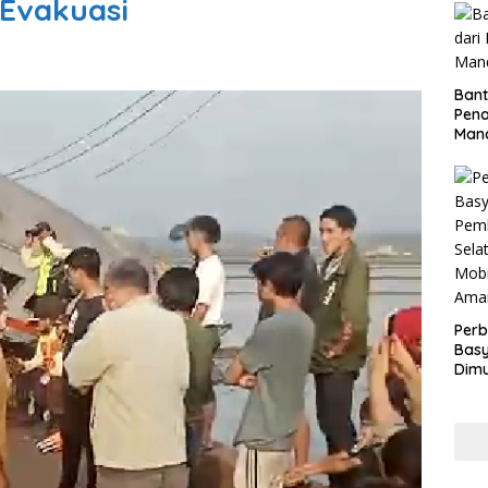
Evakuasi
Bant
Pen
Mand
Perb
Basy
Dimu
Lam
Past
War
dan