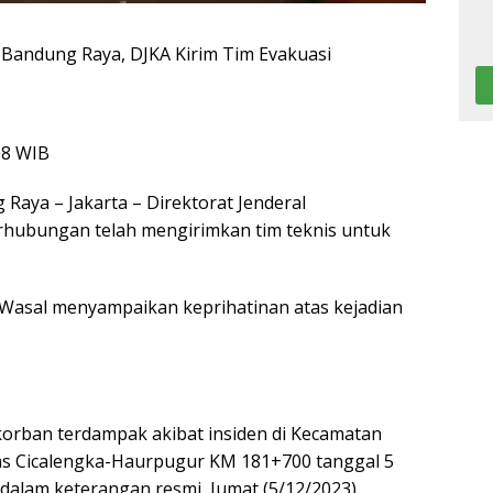
Bandung Raya, DJKA Kirim Tim Evakuasi
08 WIB
aya – Jakarta – Direktorat Jenderal
rhubungan telah mengirimkan tim teknis untuk
l Wasal menyampaikan keprihatinan atas kejadian
 korban terdampak akibat insiden di Kecamatan
tas Cicalengka-Haurpugur KM 181+700 tanggal 5
a dalam keterangan resmi, Jumat (5/12/2023).