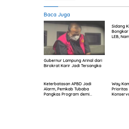
Baca Juga
Sidang K
Bongkar 
LEB, Nam
Diseret
Gubernur Lampung Arinal dari
Birokrat Karir Jadi Tersangka
Keterbatasan APBD Jadi
Way Kam
Alarm, Pemkab Tubaba
Priorita
Pangkas Program demi
Konserv
Ekonomi Rakyat
Prabowo–