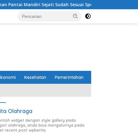
jati Sudah Sesuai Spesifikasi
Perbaikan Jalan RA Basy
Ekonomi
Kesehatan
Pemerintahan
ita Olahraga
contoh widget dengan style gallery pada
gori olahraga, anda bisa mengaturnya pada
et recent post wpberita.