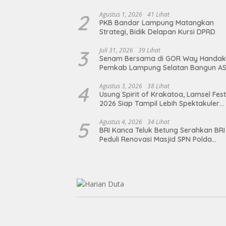
2
Agustus 1, 2026
41 Lihat
PKB Bandar Lampung Matangkan
Strategi, Bidik Delapan Kursi DPRD
3
Juli 31, 2026
39 Lihat
Senam Bersama di GOR Way Handak
Pemkab Lampung Selatan Bangun A
Sehat, Solid, dan Siap Berikan Pelay
Terbaik
4
Agustus 3, 2026
38 Lihat
Usung Spirit of Krakatoa, Lamsel Fest
2026 Siap Tampil Lebih Spektakuler
dengan Empat Event Ikonik dan Dere
Artis Ibu Kota
5
Agustus 4, 2026
34 Lihat
BRI Kanca Teluk Betung Serahkan BRI
Peduli Renovasi Masjid SPN Polda
Lampung, Wujud Nyata Dukungan
terhadap Sarana Ibadah