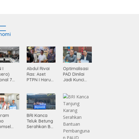
nomi
 I
Abdul Rivai
Optimalisasi
sero)
Ras: Aset
PAD Dinilai
onal 7
PTPN I Harus
Jadi Kunci
ma
Jadi Mesin
Percepatan
siasi
Pertumbuhan
Pembanguna
gamanan
n
 dari
Infrastruktur
ing
Lampung
gram
BRI Kanca
mo
Teluk Betung
omsel
Serahkan BRI
rkan
Peduli
tan, BRI
Renovasi