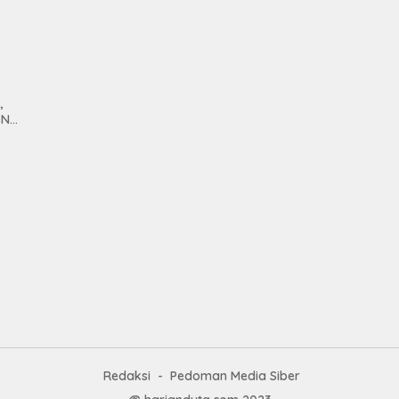
Unit
Brab
Kanc
Baw
Ser
Had
,
Pre
SN
kep
anan
Nas
Mesu
tan
Redaksi
Pedoman Media Siber