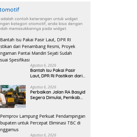
tomotif
i adalah contoh keterangan untuk widget
ngan kategori otomotif, anda bisa dengan
dah memasukkannya pada widget.
Agustus 6, 2026
Bantah Isu Pakai Pasir
Laut, DPR RI Pastikan dari
Penambang Resmi, Proyek
Pengaman Pantai Mandiri
Agustus 6, 2026
Perbaikan Jalan RA Basyid
Sejati Sudah Sesuai
Segera Dimulai, Pemkab
Spesifikasi
Lampung Selatan Pastikan
Mobilitas Warga Lebih
Aman dan Nyaman
Agustus 6, 2026