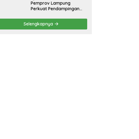
Pemprov Lampung
Perkuat Pendampingan
Kabupaten untuk Percepat
Eliminasi TBC di
Selengkapnya
Tanggamus