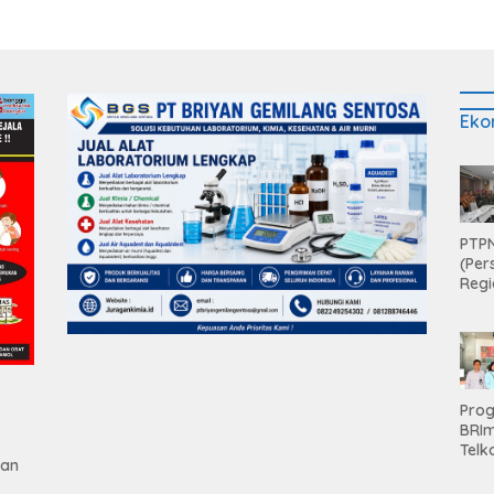
Eko
PTPN
(Per
Regi
Teri
Apre
Pen
Aset
Hold
Pro
BRI
Telk
gan
Hadi
Keju