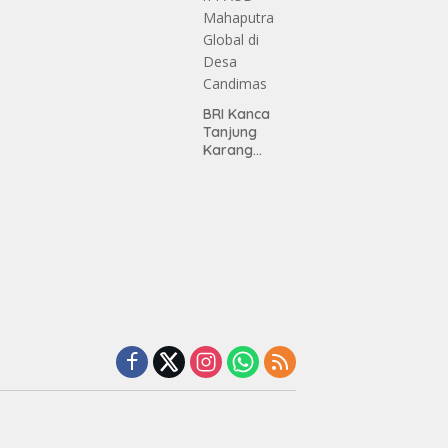
Masjid SPN
asan BRI
Polda
a Tulang
Lampung,
ang
Wujud Nyata
ahkan
Dukungan
iah
terhadap
BRI Kanca
mium
Sarana
Tanjung
ada
Ibadah
Karang
abah
Serahkan
ji
Bantuan
Pembanguna
n PAUD
Mahaputra
Global di
Desa
Candimas