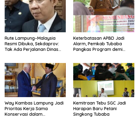
Rute Lampung–Malaysia
Keterbatasan APBD Jadi
Resmi Dibuka, Sekdaprov:
Alarm, Pemkab Tubaba
Tak Ada Perjalanan Dinas
Pangkas Program demi
pada Penerbangan
Ekonomi Rakyat
Internasional Perdana
Way Kambas Lampung Jadi
Kemitraan Tebu SGC Jadi
Prioritas Kerja Sama
Harapan Baru Petani
Konservasi dalam
Singkong Tubaba
Pertemuan Prabowo–Raja
Charles III