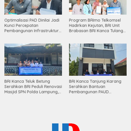
Optimalisasi PAD Dinilai Jadi
Program BRImo Telkomsel
Kunci Percepatan
Hadirkan Kejutan, BRI Unit
Pembangunan Infrastruktur
Brabasan BRI Kanca Tulang
Lampung
Bawang Serahkan Hadiah
Premium kepada Nasabah
Mesuji
BRI Kanca Teluk Betung
BRI Kanca Tanjung Karang
Serahkan BRI Peduli Renovasi
Serahkan Bantuan
Masjid SPN Polda Lampung,
Pembangunan PAUD
Wujud Nyata Dukungan
Mahaputra Global di Desa
terhadap Sarana Ibadah
Candimas