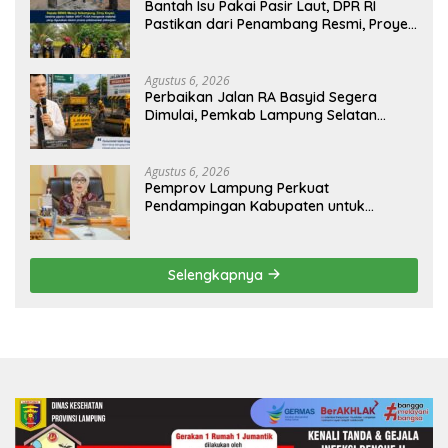
Bantah Isu Pakai Pasir Laut, DPR RI
Pastikan dari Penambang Resmi, Proyek
Pengaman Pantai Mandiri Sejati Sudah
Sesuai Spesifikasi
Agustus 6, 2026
Perbaikan Jalan RA Basyid Segera
Dimulai, Pemkab Lampung Selatan
Pastikan Mobilitas Warga Lebih Aman
dan Nyaman
Agustus 6, 2026
Pemprov Lampung Perkuat
Pendampingan Kabupaten untuk
Percepat Eliminasi TBC di Tanggamus
Selengkapnya