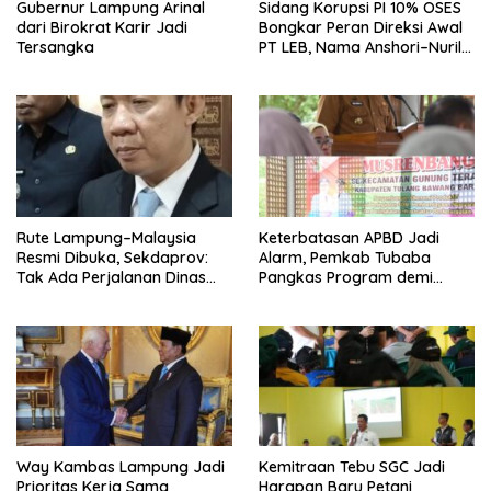
Gubernur Lampung Arinal
Sidang Korupsi PI 10% OSES
dari Birokrat Karir Jadi
Bongkar Peran Direksi Awal
Tersangka
PT LEB, Nama Anshori–Nuril
Diseret
Rute Lampung–Malaysia
Keterbatasan APBD Jadi
Resmi Dibuka, Sekdaprov:
Alarm, Pemkab Tubaba
Tak Ada Perjalanan Dinas
Pangkas Program demi
pada Penerbangan
Ekonomi Rakyat
Internasional Perdana
Way Kambas Lampung Jadi
Kemitraan Tebu SGC Jadi
Prioritas Kerja Sama
Harapan Baru Petani