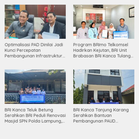
Optimalisasi PAD Dinilai Jadi
Program BRImo Telkomsel
Kunci Percepatan
Hadirkan Kejutan, BRI Unit
Pembangunan Infrastruktur
Brabasan BRI Kanca Tulang
Lampung
Bawang Serahkan Hadiah
Premium kepada Nasabah
Mesuji
BRI Kanca Teluk Betung
BRI Kanca Tanjung Karang
Serahkan BRI Peduli Renovasi
Serahkan Bantuan
Masjid SPN Polda Lampung,
Pembangunan PAUD
Wujud Nyata Dukungan
Mahaputra Global di Desa
terhadap Sarana Ibadah
Candimas