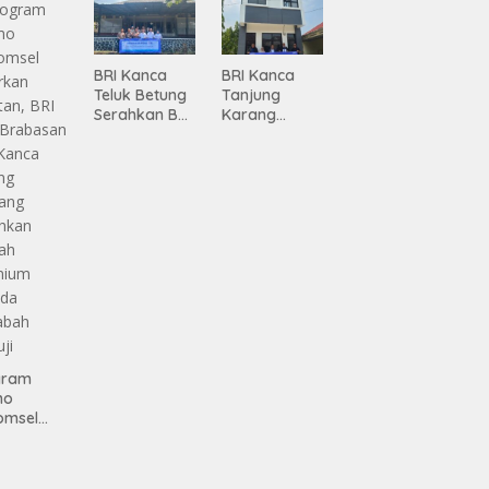
gamanan
n
 dari
Infrastruktur
ing
Lampung
BRI Kanca
BRI Kanca
Teluk Betung
Tanjung
Serahkan BRI
Karang
Peduli
Serahkan
Renovasi
Bantuan
Masjid SPN
Pembanguna
Polda
n PAUD
Lampung,
Mahaputra
Wujud Nyata
Global di
Dukungan
Desa
terhadap
Candimas
Sarana
Ibadah
gram
mo
omsel
rkan
tan, BRI