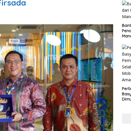
Firsada
Bant
Pen
Mand
Perb
Basy
Dimu
Lam
Past
War
dan