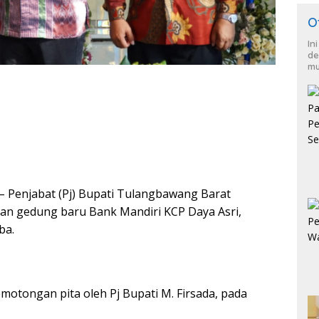
O
In
de
mu
– Penjabat (Pj) Bupati Tulangbawang Barat
kan gedung baru Bank Mandiri KCP Daya Asri,
ba.
motongan pita oleh Pj Bupati M. Firsada, pada