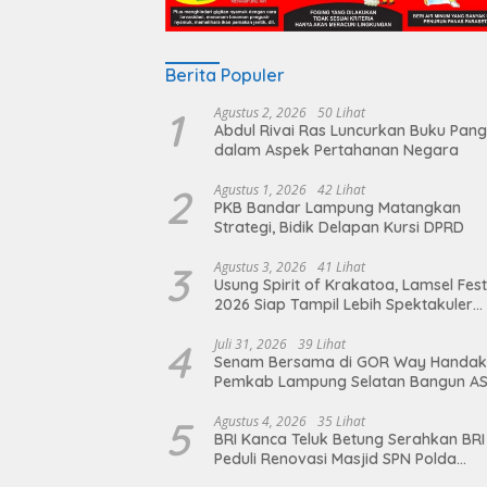
Berita Populer
1
Agustus 2, 2026
50 Lihat
Abdul Rivai Ras Luncurkan Buku Pan
dalam Aspek Pertahanan Negara
2
Agustus 1, 2026
42 Lihat
PKB Bandar Lampung Matangkan
Strategi, Bidik Delapan Kursi DPRD
3
Agustus 3, 2026
41 Lihat
Usung Spirit of Krakatoa, Lamsel Fest
2026 Siap Tampil Lebih Spektakuler
dengan Empat Event Ikonik dan Dere
Artis Ibu Kota
4
Juli 31, 2026
39 Lihat
Senam Bersama di GOR Way Handak
Pemkab Lampung Selatan Bangun A
Sehat, Solid, dan Siap Berikan Pelay
Terbaik
5
Agustus 4, 2026
35 Lihat
BRI Kanca Teluk Betung Serahkan BRI
Peduli Renovasi Masjid SPN Polda
Lampung, Wujud Nyata Dukungan