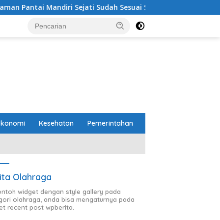
i Sejati Sudah Sesuai Spesifikasi
Perbaikan Jalan RA 
Ekonomi
Kesehatan
Pemerintahan
ita Olahraga
contoh widget dengan style gallery pada
gori olahraga, anda bisa mengaturnya pada
et recent post wpberita.