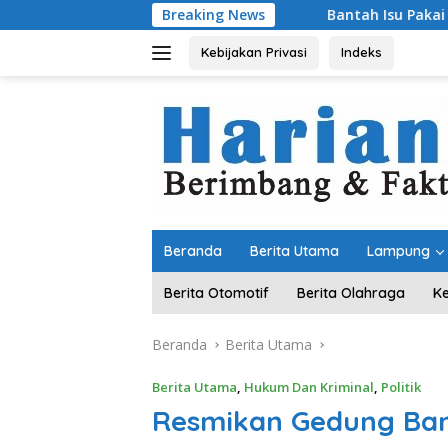
Langsung
Breaking News
Bantah Isu Pakai Pasir Laut, DPR R
ke
konten
Kebijakan Privasi
Indeks
Beranda
Berita Utama
Lampung
Berita Otomotif
Berita Olahraga
K
Beranda
Berita Utama
Berita Utama
,
Hukum Dan Kriminal
,
Politik
Resmikan Gedung Bank