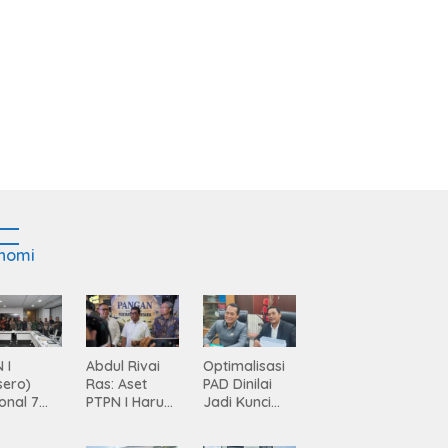
nomi
 I
Abdul Rivai
Optimalisasi
sero)
Ras: Aset
PAD Dinilai
onal 7
PTPN I Harus
Jadi Kunci
ma
Jadi Mesin
Percepatan
siasi
Pertumbuhan
Pembanguna