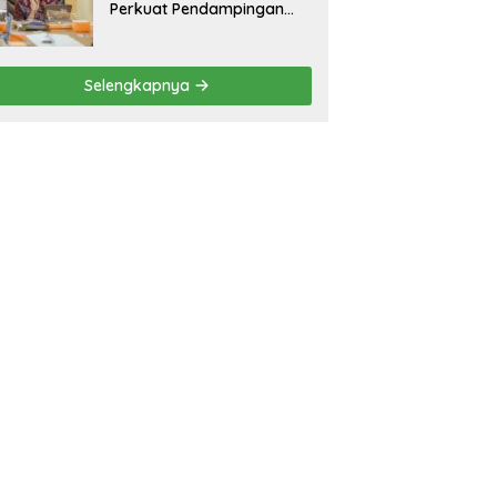
Perkuat Pendampingan
Kabupaten untuk Percepat
Eliminasi TBC di
Tanggamus
Selengkapnya