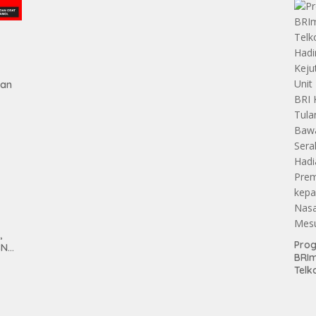
Pen
Aset
Hold
gan
tan
,
Pro
SN
BRI
anan
Telk
Hadi
Keju
Unit