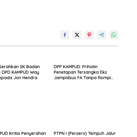
 Serahkan SK Badan
DPP KAMPUD: Prihatin
s DPD KAMPUD Way
Penetapan Tersangka Eks
epada Jon Hendra
Jampidsus FA Tanpa Rompi
Tahanan dan Borgol, Ada
Perlakuan Khusus?
UD Kritisi Penyerahan
PTPN I (Persero) Tempuh Jalur