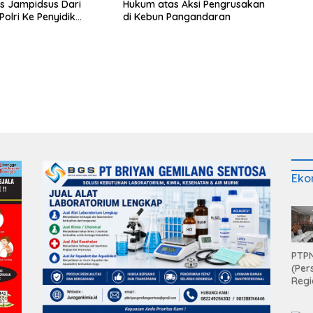
s Jampidsus Dari
Hukum atas Aksi Pengrusakan
Polri Ke Penyidik
di Kebun Pangandaran
, Nilai Tidak Sesuai
r
Eko
PTPN
(Per
Regi
Teri
Apre