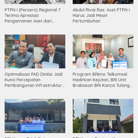
PTPN I (Persero) Regional 7
Abdul Rivai Ras: Aset PTPN I
Terima Apresiasi
Harus Jadi Mesin
Pengamanan Aset dari
Pertumbuhan
Holding
Optimalisasi PAD Dinilai Jadi
Program BRImo Telkomsel
Kunci Percepatan
Hadirkan Kejutan, BRI Unit
Pembangunan Infrastruktur
Brabasan BRI Kanca Tulang
Lampung
Bawang Serahkan Hadiah
Premium kepada Nasabah
Mesuji