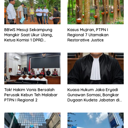
BBWS Mesuji Sekampung
Kasus Mujiran, PTPN I
Mangkir Saat Ukur Ulang,
Regional 7 Utamakan
Ketua Komisi 1 DPRD
Restorative Justice
Meradang
Tok! Hakim Vonis Bersalah
Kuasa Hukum Jaka Eryadi
Perusak Kebun Teh Malabar
Gunawan Somasi, Bongkar
PTPN I Regional 2
Dugaan Kudeta Jabatan di
PT Faza Satria Gianny