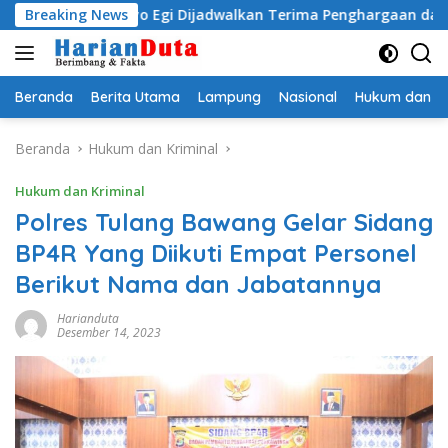
Langsung
adityo Egi Dijadwalkan Terima Penghargaan dari HKBP Lampu
Breaking News
ke
konten
Beranda
Berita Utama
Lampung
Nasional
Hukum dan Kr
Beranda
Hukum dan Kriminal
Hukum dan Kriminal
Polres Tulang Bawang Gelar Sidang
BP4R Yang Diikuti Empat Personel
Berikut Nama dan Jabatannya
Harianduta
Desember 14, 2023