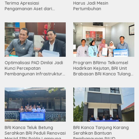
Terima Apresiasi
Harus Jadi Mesin
Pengamanan Aset dari
Pertumbuhan
Holding
Optimalisasi PAD Dinilai Jadi
Program BRImo Telkomsel
Kunci Percepatan
Hadirkan Kejutan, BRI Unit
Pembangunan Infrastruktur
Brabasan BRI Kanca Tulang
Lampung
Bawang Serahkan Hadiah
Premium kepada Nasabah
Mesuji
BRI Kanca Teluk Betung
BRI Kanca Tanjung Karang
Serahkan BRI Peduli Renovasi
Serahkan Bantuan
Masjid SPN Polda Lampung,
Pembangunan PAUD