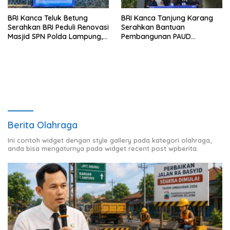
BRI Kanca Teluk Betung
BRI Kanca Tanjung Karang
Serahkan BRI Peduli Renovasi
Serahkan Bantuan
Masjid SPN Polda Lampung,
Pembangunan PAUD
Wujud Nyata Dukungan
Mahaputra Global di Desa
terhadap Sarana Ibadah
Candimas
Berita Olahraga
Ini contoh widget dengan style gallery pada kategori olahraga,
anda bisa mengaturnya pada widget recent post wpberita.