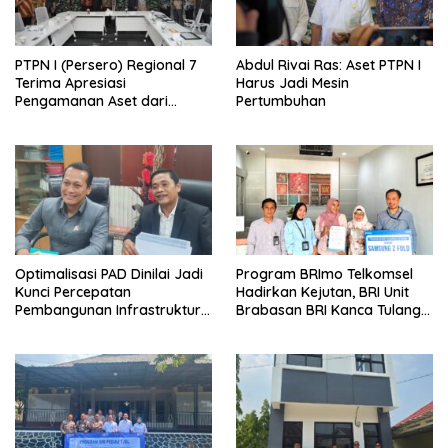
PTPN I (Persero) Regional 7
Abdul Rivai Ras: Aset PTPN I
Terima Apresiasi
Harus Jadi Mesin
Pengamanan Aset dari
Pertumbuhan
Holding
Optimalisasi PAD Dinilai Jadi
Program BRImo Telkomsel
Kunci Percepatan
Hadirkan Kejutan, BRI Unit
Pembangunan Infrastruktur
Brabasan BRI Kanca Tulang
Lampung
Bawang Serahkan Hadiah
Premium kepada Nasabah
Mesuji