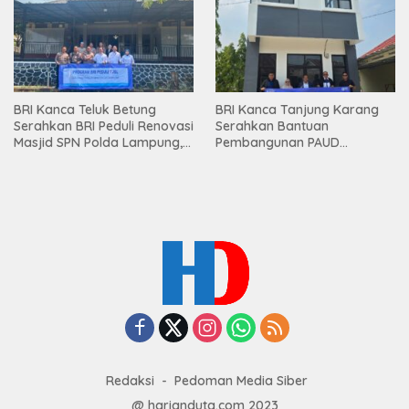
Mesuji
BRI Kanca Teluk Betung
BRI Kanca Tanjung Karang
Serahkan BRI Peduli Renovasi
Serahkan Bantuan
Masjid SPN Polda Lampung,
Pembangunan PAUD
Wujud Nyata Dukungan
Mahaputra Global di Desa
terhadap Sarana Ibadah
Candimas
Redaksi
Pedoman Media Siber
@ harianduta.com 2023