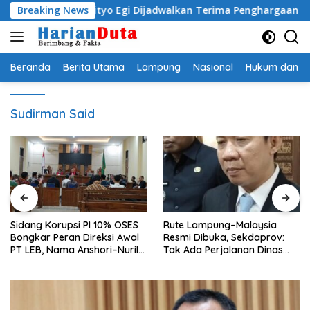
Langsung
ati Radityo Egi Dijadwalkan Terima Penghargaan dari HKBP 
Breaking News
ke
konten
Beranda
Berita Utama
Lampung
Nasional
Hukum dan Kr
Sudirman Said
Sidang Korupsi PI 10% OSES
Rute Lampung–Malaysia
Bongkar Peran Direksi Awal
Resmi Dibuka, Sekdaprov:
PT LEB, Nama Anshori–Nuril
Tak Ada Perjalanan Dinas
Diseret
pada Penerbangan
Internasional Perdana