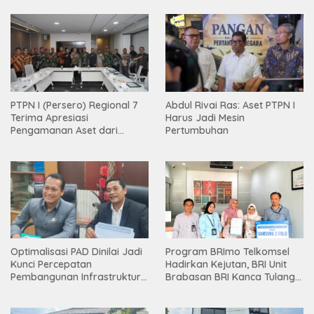
PTPN I (Persero) Regional 7
Abdul Rivai Ras: Aset PTPN I
Terima Apresiasi
Harus Jadi Mesin
Pengamanan Aset dari
Pertumbuhan
Holding
Optimalisasi PAD Dinilai Jadi
Program BRImo Telkomsel
Kunci Percepatan
Hadirkan Kejutan, BRI Unit
Pembangunan Infrastruktur
Brabasan BRI Kanca Tulang
Lampung
Bawang Serahkan Hadiah
Premium kepada Nasabah