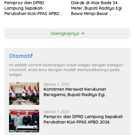
Pemprov dan DPRD
Diarak di Atas Bade 24
Lampung Sepakati
Meter, Bupati Radityo Egi
Perubahan KUA-PPAS APBD
Bawa Mimpi Besar
2026
Balinuraga Jadi ‘Penglipuran’
Kedua pada 2027
Selengkapnya
Otomotif
Ini adalah contoh keterangan untuk widget dengan kategori
otomotif, anda bisa dengan mudah memasukkannya pada
widget.
Agustus 7, 2026
Komitmen Merawat Kerukunan
Beragama, Bupati Radityo Egi
Dijadwalkan Terima Penghargaan dari
HKBP Lampung
Agustus 7, 2026
Pemprov dan DPRD Lampung Sepakati
Perubahan KUA-PPAS APBD 2026