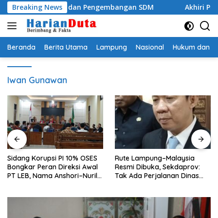
Langsung
angunan dan Pengembangan SDM
Breaking News
Akhiri Penantian 19 T
ke
konten
Beranda
Berita Utama
Lampung
Nasional
Hukum dan Kr
Iwan Gunawan
Sidang Korupsi PI 10% OSES
Rute Lampung–Malaysia
Bongkar Peran Direksi Awal
Resmi Dibuka, Sekdaprov:
PT LEB, Nama Anshori–Nuril
Tak Ada Perjalanan Dinas
Diseret
pada Penerbangan
Internasional Perdana