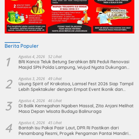
Berita Populer
1
Agustus 4, 2026
52 Lihat
BRI Kanca Teluk Betung Serahkan BRI Peduli Renovasi
Masjid SPN Polda Lampung, Wujud Nyata Dukungan
terhadap Sarana Ibadah
2
Agustus 3, 2026
49 Lihat
Usung Spirit of Krakatoa, Lamsel Fest 2026 Siap Tampil
Lebih Spektakuler dengan Empat Event Ikonik dan
Deretan Artis Ibu Kota
3
Agustus 4, 2026
46 Lihat
Di Balik Kemegahan Ngaben Massal, Zita Anjani Melihat
Masa Depan Wisata Budaya Balinuraga
4
Agustus 6, 2026
45 Lihat
Bantah Isu Pakai Pasir Laut, DPR RI Pastikan dari
Penambang Resmi, Proyek Pengaman Pantai Mandiri
Sejati Sudah Sesuai Spesifikasi