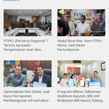
PTPN I (Persero) Regional 7
Abdul Rivai Ras: Aset PTPN I
Terima Apresiasi
Harus Jadi Mesin
Pengamanan Aset dari
Pertumbuhan
Holding
Optimalisasi PAD Dinilai Jadi
Program BRImo Telkomsel
Kunci Percepatan
Hadirkan Kejutan, BRI Unit
Pembangunan Infrastruktur
Brabasan BRI Kanca Tulang
Lampung
Bawang Serahkan Hadiah