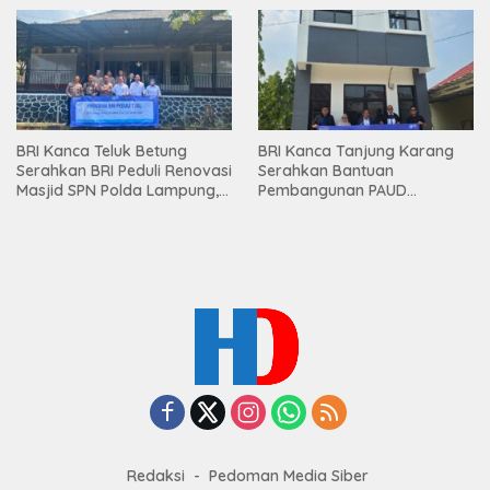
Premium kepada Nasabah
Mesuji
BRI Kanca Teluk Betung
BRI Kanca Tanjung Karang
Serahkan BRI Peduli Renovasi
Serahkan Bantuan
Masjid SPN Polda Lampung,
Pembangunan PAUD
Wujud Nyata Dukungan
Mahaputra Global di Desa
terhadap Sarana Ibadah
Candimas
Redaksi
Pedoman Media Siber