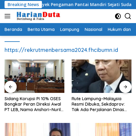
Langsung
smi, Proyek Pengaman Pantai Mandiri Sejati Sudah Sesuai Spesif
Breaking News
ke
konten
Beranda
Berita Utama
Lampung
Nasional
Hukum dan Kr
https://rekrutmenbersama2024.fhcibumn.id
Sidang Korupsi PI 10% OSES
Rute Lampung–Malaysia
Bongkar Peran Direksi Awal
Resmi Dibuka, Sekdaprov:
PT LEB, Nama Anshori–Nuril
Tak Ada Perjalanan Dinas
Diseret
pada Penerbangan
Internasional Perdana