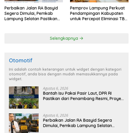
Perbaikan Jalan RA Basyid
Pemprov Lampung Perkuat
Segera Dimulai, Pemkab
Pendampingan Kabupaten
Lampung Selatan Pastikan
untuk Percepat Eliminasi TBC
Mobilitas Warga Lebih Aman
di Tanggamus
dan Nyaman
Selengkapnya
Otomotif
Ini adalah contoh keterangan untuk widget dengan kategori
otomotif, anda bisa dengan mudah memasukkannya pada
widget.
Agustus 6, 2026
Bantah Isu Pakai Pasir Laut, DPR RI
Pastikan dari Penambang Resmi, Proyek
Pengaman Pantai Mandiri Sejati Sudah
Sesuai Spesifikasi
Agustus 6, 2026
Perbaikan Jalan RA Basyid Segera
Dimulai, Pemkab Lampung Selatan
Pastikan Mobilitas Warga Lebih Aman