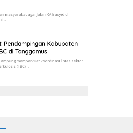
n masyarakat agar Jalan RA Basyid di
ini…
t Pendampingan Kabupaten
TBC di Tanggamus
ampung memperkuat koordinasi lintas sektor
rkulosis (TBC)…