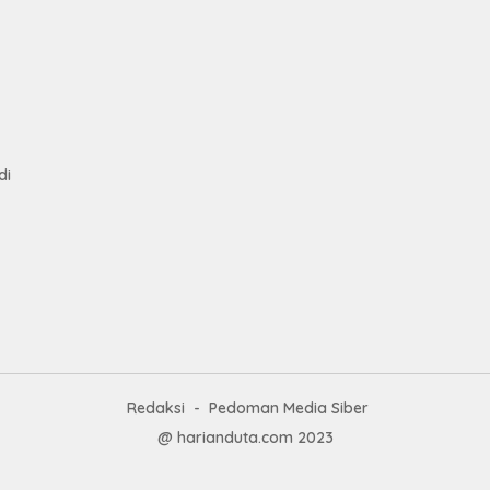
Had
Pre
kep
Nas
Mesu
di
Redaksi
Pedoman Media Siber
@ harianduta.com 2023