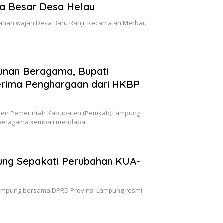
ga Besar Desa Helau
ahan wajah Desa Baru Ranji, Kecamatan Merbau
nan Beragama, Bupati
Terima Penghargaan dari HKBP
men Pemerintah Kabupaten (Pemkab) Lampung
 beragama kembali mendapat…
ng Sepakati Perubahan KUA-
Lampung bersama DPRD Provinsi Lampung resmi
…