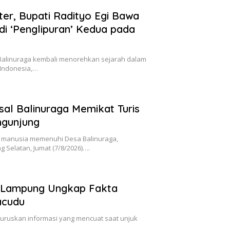
ter, Bupati Radityo Egi Bawa
di ‘Penglipuran’ Kedua pada
Balinuraga kembali menorehkan sejarah dalam
 Indonesia,…
sal Balinuraga Memikat Turis
ngunjung
n manusia memenuhi Desa Balinuraga,
Selatan, Jumat (7/8/2026)….
 Lampung Ungkap Fakta
acudu
ruskan informasi yang mencuat saat unjuk