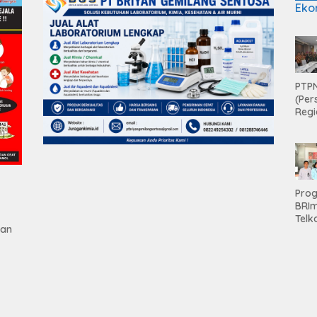
Eko
PTPN
(Per
Regi
Teri
Apre
Pen
Aset
Hold
Pro
BRI
Telk
gan
Hadi
Keju
Unit
Brab
Kanc
Baw
tan
Ser