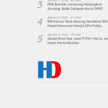
Artis Ibu Kota
3
Agustus 1, 2026
46 Lihat
PKB Bandar Lampung Matangkan
Strategi, Bidik Delapan Kursi DPRD
4
Agustus 4, 2026
43 Lihat
BRI Kanca Teluk Betung Serahkan BRI
Peduli Renovasi Masjid SPN Polda
Lampung, Wujud Nyata Dukungan
terhadap Sarana Ibadah
5
Agustus 4, 2026
39 Lihat
Abdul Rivai Ras: Aset PTPN I Harus Ja
Mesin Pertumbuhan