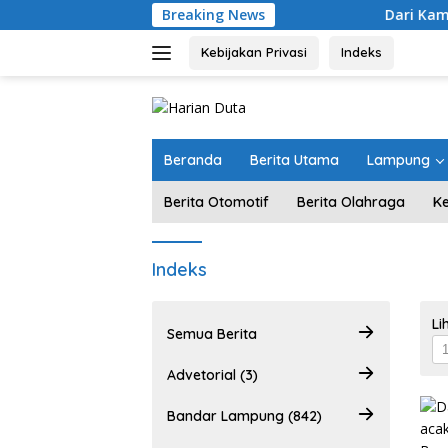
Langsung
Breaking News
Dari Kampung “Acak-ac
ke
konten
Kebijakan Privasi
Indeks
Beranda
Berita Utama
Lampung
Berita Otomotif
Berita Olahraga
K
Indeks
Li
Semua Berita
Advetorial (3)
Bandar Lampung (842)