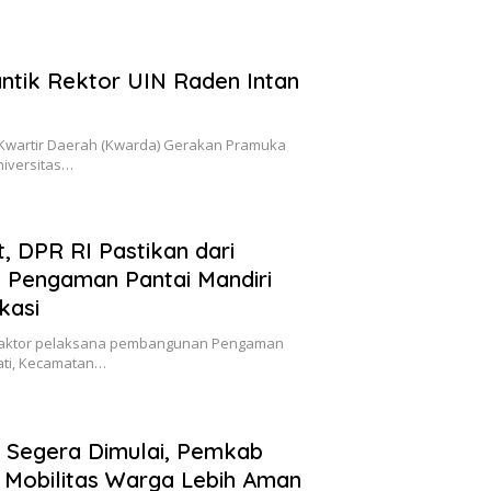
tik Rektor UIN Raden Intan
Kwartir Daerah (Kwarda) Gerakan Pramuka
niversitas…
t, DPR RI Pastikan dari
 Pengaman Pantai Mandiri
kasi
ntraktor pelaksana pembangunan Pengaman
jati, Kecamatan…
d Segera Dimulai, Pemkab
 Mobilitas Warga Lebih Aman