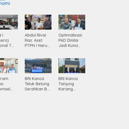
nomi
 I
Abdul Rivai
Optimalisasi
sero)
Ras: Aset
PAD Dinilai
onal 7
PTPN I Harus
Jadi Kunci
ma
Jadi Mesin
Percepatan
siasi
Pertumbuhan
Pembanguna
gamanan
n
 dari
Infrastruktur
ing
Lampung
gram
BRI Kanca
BRI Kanca
mo
Teluk Betung
Tanjung
omsel
Serahkan BRI
Karang
rkan
Peduli
Serahkan
tan, BRI
Renovasi
Bantuan
Masjid SPN
Pembanguna
asan BRI
Polda
n PAUD
a Tulang
Lampung,
Mahaputra
ang
Wujud Nyata
Global di
ahkan
Dukungan
Desa