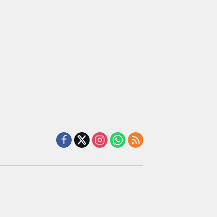
iah
terhadap
Candimas
mium
Sarana
ada
Ibadah
abah
ji