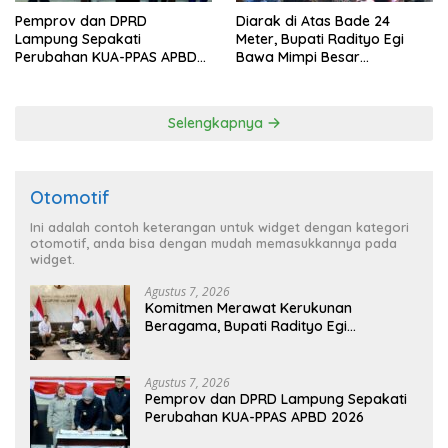
Pemprov dan DPRD
Diarak di Atas Bade 24
Lampung Sepakati
Meter, Bupati Radityo Egi
Perubahan KUA-PPAS APBD
Bawa Mimpi Besar
2026
Balinuraga Jadi ‘Penglipuran’
Kedua pada 2027
Selengkapnya
Otomotif
Ini adalah contoh keterangan untuk widget dengan kategori
otomotif, anda bisa dengan mudah memasukkannya pada
widget.
Agustus 7, 2026
Komitmen Merawat Kerukunan
Beragama, Bupati Radityo Egi
Dijadwalkan Terima Penghargaan dari
HKBP Lampung
Agustus 7, 2026
Pemprov dan DPRD Lampung Sepakati
Perubahan KUA-PPAS APBD 2026