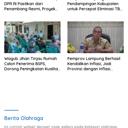
DPR RI Pastikan dari
Pendampingan Kabupaten
Penambang Resmi, Proyek
untuk Percepat Eliminasi TBC
Pengaman Pantai Mandiri
di Tanggamus
Sejati Sudah Sesuai
Spesifikasi
Wagub Jihan Tinjau Rumah
Pemprov Lampung Berhasil
Calon Penerima BSPS,
Kendalikan Inflasi, Jadi
Dorong Peningkatan Kualitas
Provinsi dengan Inflasi
Hunian Warga dan Serap
Terendah di Sumatera
Aspirasi Masyarakat
Berita Olahraga
Ini contoh widget dengan style gallery pada kategori olahraga,