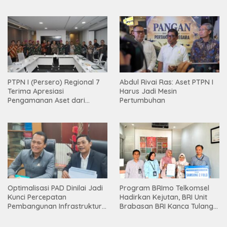
PTPN I (Persero) Regional 7
Abdul Rivai Ras: Aset PTPN I
Terima Apresiasi
Harus Jadi Mesin
Pengamanan Aset dari
Pertumbuhan
Holding
Optimalisasi PAD Dinilai Jadi
Program BRImo Telkomsel
Kunci Percepatan
Hadirkan Kejutan, BRI Unit
Pembangunan Infrastruktur
Brabasan BRI Kanca Tulang
Lampung
Bawang Serahkan Hadiah
Premium kepada Nasabah