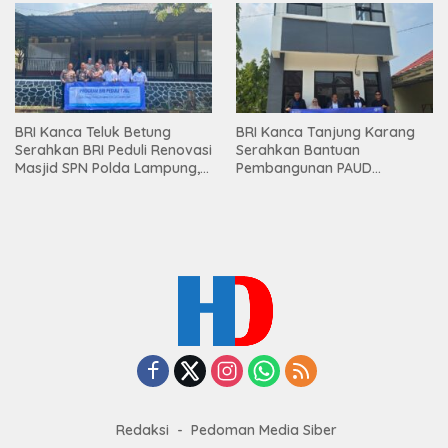
Mesuji
BRI Kanca Teluk Betung
BRI Kanca Tanjung Karang
Serahkan BRI Peduli Renovasi
Serahkan Bantuan
Masjid SPN Polda Lampung,
Pembangunan PAUD
Wujud Nyata Dukungan
Mahaputra Global di Desa
terhadap Sarana Ibadah
Candimas
Redaksi
Pedoman Media Siber