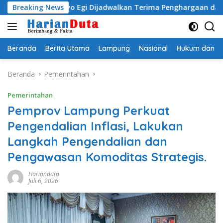
Langsung
i Radityo Egi Dijadwalkan Terima Penghargaan dari HKBP La
Breaking News
ke
konten
Beranda
Berita Utama
Lampung
Nasional
Hukum dan Kr
Beranda
Pemerintahan
Pemerintahan
Pemprov Lampung Perkuat
Pengendalian Inflasi, Lakukan
Langkah Pengendalian dan
Pengawasan Komoditas Strategis.
Harianduta
Juli 6, 2026