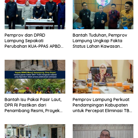
Pemprov dan DPRD
Bantah Tuduhan, Pemprov
Lampung Sepakati
Lampung Ungkap Fakta
Perubahan KUA-PPAS APBD
Status Lahan Kawasan
2026
Ryacudu
Bantah Isu Pakai Pasir Laut,
Pemprov Lampung Perkuat
DPR RI Pastikan dari
Pendampingan Kabupaten
Penambang Resmi, Proyek
untuk Percepat Eliminasi TBC
Pengaman Pantai Mandiri
di Tanggamus
Sejati Sudah Sesuai
Spesifikasi