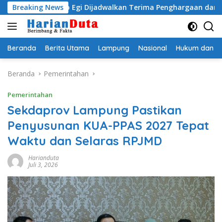
Langsung
dityo Egi Dijadwalkan Terima Penghargaan dari HKBP Lampun
Breaking News
ke
konten
Beranda
Berita Utama
Lampung
Nasional
Hukum dan Kr
Beranda
Pemerintahan
Pemerintahan
Sekdaprov Lampung Pastikan
Penyusunan KUA-PPAS 2027 Tepat
Waktu dan Selaras RPJMD
Harianduta
Juli 3, 2026