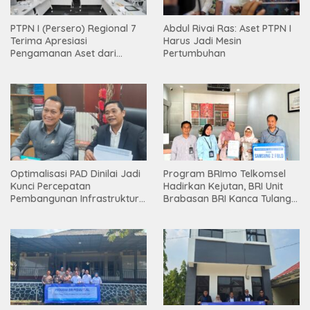
PTPN I (Persero) Regional 7
Abdul Rivai Ras: Aset PTPN I
Terima Apresiasi
Harus Jadi Mesin
Pengamanan Aset dari
Pertumbuhan
Holding
Optimalisasi PAD Dinilai Jadi
Program BRImo Telkomsel
Kunci Percepatan
Hadirkan Kejutan, BRI Unit
Pembangunan Infrastruktur
Brabasan BRI Kanca Tulang
Lampung
Bawang Serahkan Hadiah
Premium kepada Nasabah
Mesuji