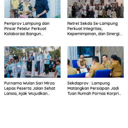
Pemprov Lampung dan
Retret Sekda Se-Lampung
Pinsar Petelur Perkuat
Perkuat Integritas,
Kolaborasi Bangun
Kepemimpinan, dan Sinergi
Ekosistem Peternakan Telur
Birokrasi
Purnama Wulan Sari Mirza
Sekdaprov : Lampung
Lepas Peserta Jalan Sehat
Matangkan Persiapan Jadi
Lansia, Ajak Wujudkan
Tuan Rumah Pornas Korpri
Lansia Sehat dan Bahagia
XVIII Tahun 2027