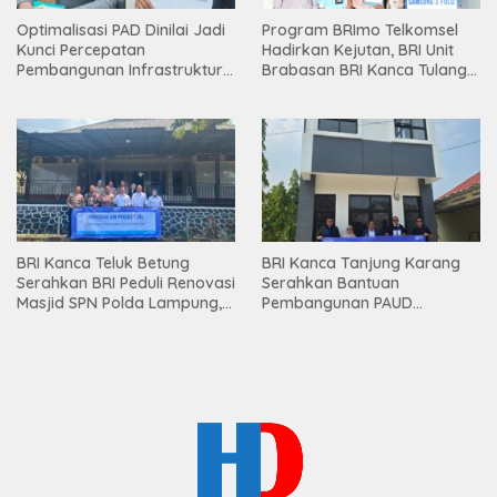
Optimalisasi PAD Dinilai Jadi
Program BRImo Telkomsel
Kunci Percepatan
Hadirkan Kejutan, BRI Unit
Pembangunan Infrastruktur
Brabasan BRI Kanca Tulang
Lampung
Bawang Serahkan Hadiah
Premium kepada Nasabah
Mesuji
BRI Kanca Teluk Betung
BRI Kanca Tanjung Karang
Serahkan BRI Peduli Renovasi
Serahkan Bantuan
Masjid SPN Polda Lampung,
Pembangunan PAUD
Wujud Nyata Dukungan
Mahaputra Global di Desa
terhadap Sarana Ibadah
Candimas