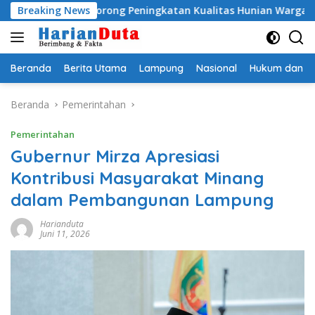
Langsung
SPS, Dorong Peningkatan Kualitas Hunian Warga dan Serap Asp
Breaking News
ke
konten
Beranda
Berita Utama
Lampung
Nasional
Hukum dan Kr
Beranda
Pemerintahan
Pemerintahan
Gubernur Mirza Apresiasi
Kontribusi Masyarakat Minang
dalam Pembangunan Lampung
Harianduta
Juni 11, 2026