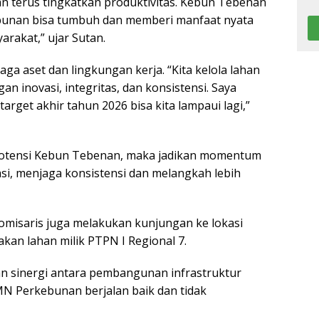
an terus tingkatkan produktivitas. Kebun Tebenan
bunan bisa tumbuh dan memberi manfaat nyata
rakat,” ujar Sutan.
a aset dan lingkungan kerja. “Kita kelola lahan
an inovasi, integritas, dan konsistensi. Saya
rget akhir tahun 2026 bisa kita lampaui lagi,”
 potensi Kebun Tebenan, maka jadikan momentum
asi, menjaga konsistensi dan melangkah lebih
misaris juga melakukan kunjungan ke lokasi
an lahan milik PTPN I Regional 7.
n sinergi antara pembangunan infrastruktur
N Perkebunan berjalan baik dan tidak