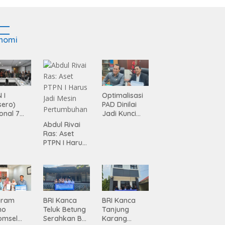
nomi
 I
Optimalisasi
sero)
PAD Dinilai
onal 7
Jadi Kunci
ma
Percepatan
Abdul Rivai
siasi
Pembanguna
Ras: Aset
gamanan
n
PTPN I Harus
 dari
Infrastruktur
Jadi Mesin
ing
Lampung
Pertumbuhan
gram
BRI Kanca
BRI Kanca
mo
Teluk Betung
Tanjung
omsel
Serahkan BRI
Karang