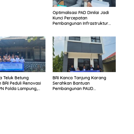
Optimalisasi PAD Dinilai Jadi
Kunci Percepatan
Pembangunan Infrastruktur
Lampung
a Teluk Betung
BRI Kanca Tanjung Karang
 BRI Peduli Renovasi
Serahkan Bantuan
PN Polda Lampung,
Pembangunan PAUD
yata Dukungan
Mahaputra Global di Desa
p Sarana Ibadah
Candimas