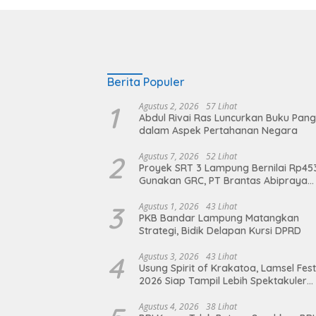
Berita Populer
1
Agustus 2, 2026
57 Lihat
Abdul Rivai Ras Luncurkan Buku Pan
dalam Aspek Pertahanan Negara
2
Agustus 7, 2026
52 Lihat
Proyek SRT 3 Lampung Bernilai Rp45
Gunakan GRC, PT Brantas Abipraya
Belum Beri Tanggapan
3
Agustus 1, 2026
43 Lihat
PKB Bandar Lampung Matangkan
Strategi, Bidik Delapan Kursi DPRD
4
Agustus 3, 2026
43 Lihat
Usung Spirit of Krakatoa, Lamsel Fest
2026 Siap Tampil Lebih Spektakuler
dengan Empat Event Ikonik dan Dere
Artis Ibu Kota
Agustus 4, 2026
38 Lihat