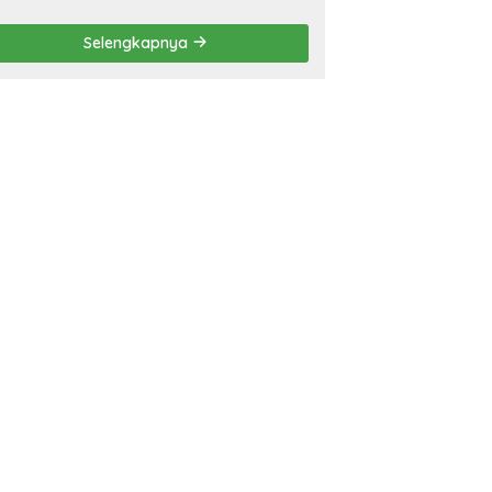
Penambang Resmi, Proyek
Pengaman Pantai Mandiri
Selengkapnya
Sejati Sudah Sesuai
Spesifikasi