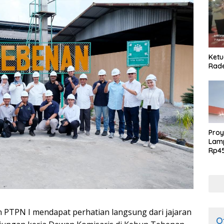
Ketu
Rade
Proy
Lamp
Rp4
GRC, PT Brant
Abip
Tan
TPN I mendapat perhatian langsung dari jajaran
O