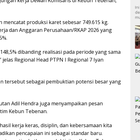
unjungan kerja Dewan Komisaris di Kebun Tebenan,
In
de
mu
 mencatat produksi karet sebesar 749.615 kg.
Kerja dan Anggaran Perusahaan/RKAP 2026 yang
5%.
 148,5% dibanding realisasi pada periode yang sama
” jelas Regional Head PTPN I Regional 7 Iyan
an tersebut sebagai pembuktian potensi besar yang
utan Adil Hendra juga menyampaikan pesan
tim Kebun Tebenan.
hasil kerja keras, disiplin, dan kebersamaan kita
adikan pencapaian ini sebagai standar baru.