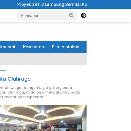
SRT 3 Lampung Bernilai Rp453 M Gunakan GRC, PT Brantas Abip
Ekonomi
Kesehatan
Pemerintahan
ita Olahraga
contoh widget dengan style gallery pada
gori olahraga, anda bisa mengaturnya pada
et recent post wpberita.