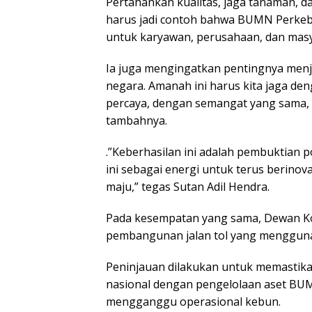
Pertahankan kualitas, jaga tanaman, d
harus jadi contoh bahwa BUMN Perke
untuk karyawan, perusahaan, dan masya
Ia juga mengingatkan pentingnya menjag
negara. Amanah ini harus kita jaga deng
percaya, dengan semangat yang sama, ta
tambahnya.
.”Keberhasilan ini adalah pembuktian
ini sebagai energi untuk terus berinov
maju,” tegas Sutan Adil Hendra.
Pada kesempatan yang sama, Dewan Ko
pembangunan jalan tol yang menggunak
Peninjauan dilakukan untuk memastika
nasional dengan pengelolaan aset BUM
mengganggu operasional kebun.