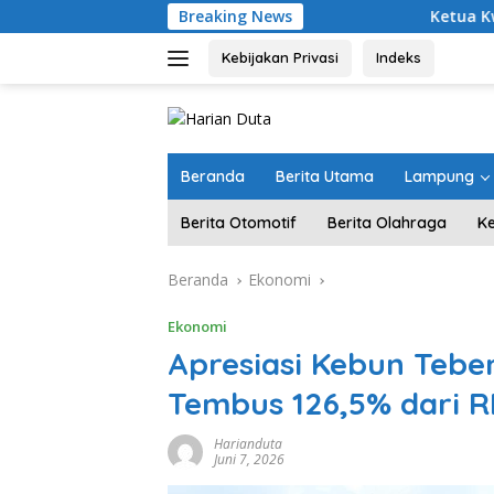
Langsung
Breaking News
Ketua Kwarda Lampung La
ke
konten
Kebijakan Privasi
Indeks
Beranda
Berita Utama
Lampung
Berita Otomotif
Berita Olahraga
K
Beranda
Ekonomi
Ekonomi
Apresiasi Kebun Tebe
Tembus 126,5% dari 
Harianduta
Juni 7, 2026