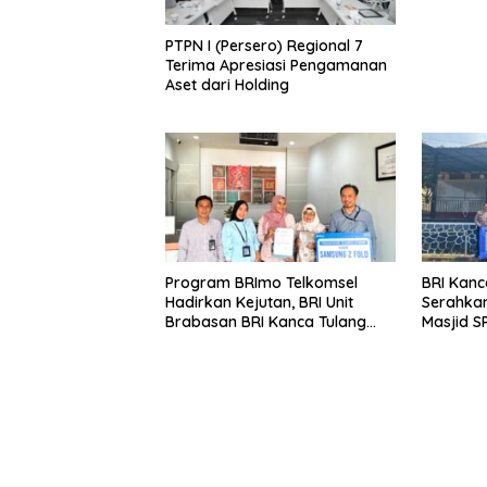
PTPN I (Persero) Regional 7
Terima Apresiasi Pengamanan
Aset dari Holding
Program BRImo Telkomsel
BRI Kanc
Hadirkan Kejutan, BRI Unit
Serahkan
Brabasan BRI Kanca Tulang
Masjid S
Bawang Serahkan Hadiah
Wujud N
Premium kepada Nasabah
terhada
Mesuji