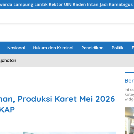
ntik Rektor UIN Raden Intan Jadi Kamabigus
Proyek 
Nasional
Hukum dan Kriminal
Pendidikan
Politik
ejahatan
Ber
Ini 
kate
nan, Produksi Karet Mei 2026
widg
RKAP