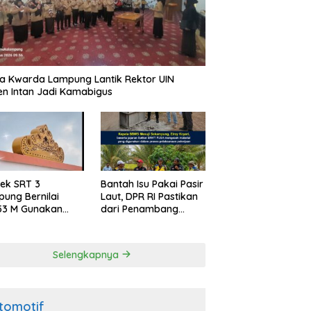
a Kwarda Lampung Lantik Rektor UIN
n Intan Jadi Kamabigus
ek SRT 3
Bantah Isu Pakai Pasir
ung Bernilai
Laut, DPR RI Pastikan
53 M Gunakan
dari Penambang
as
Resmi, Proyek
raya Belum Beri
Pengaman Pantai
ggapan
Mandiri Sejati Sudah
Selengkapnya
Sesuai Spesifikasi
tomotif