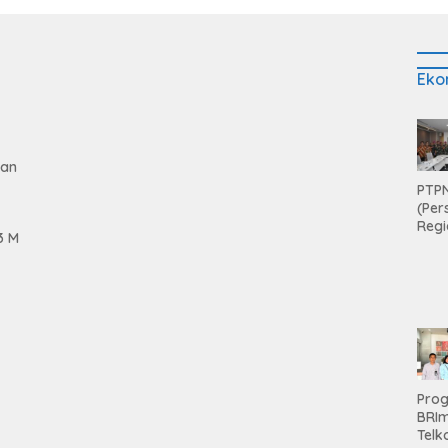
Eko
gan
PTPN
(Per
Regi
3 M
Teri
Apre
Pen
Aset
Hold
Pro
tan
BRI
Telk