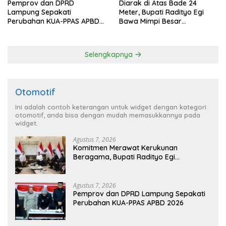
Pemprov dan DPRD
Diarak di Atas Bade 24
Lampung Sepakati
Meter, Bupati Radityo Egi
Perubahan KUA-PPAS APBD
Bawa Mimpi Besar
2026
Balinuraga Jadi ‘Penglipuran’
Kedua pada 2027
Selengkapnya
Otomotif
Ini adalah contoh keterangan untuk widget dengan kategori
otomotif, anda bisa dengan mudah memasukkannya pada
widget.
Agustus 7, 2026
Komitmen Merawat Kerukunan
Beragama, Bupati Radityo Egi
Dijadwalkan Terima Penghargaan dari
HKBP Lampung
Agustus 7, 2026
Pemprov dan DPRD Lampung Sepakati
Perubahan KUA-PPAS APBD 2026