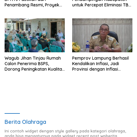
Penambang Resmi, Proyek
untuk Percepat Eliminasi TBC
Pengaman Pantai Mandiri
di Tanggamus
Sejati Sudah Sesuai
Spesifikasi
Wagub Jihan Tinjau Rumah
Pemprov Lampung Berhasil
Calon Penerima BSPS,
Kendalikan Inflasi, Jadi
Dorong Peningkatan Kualitas
Provinsi dengan Inflasi
Hunian Warga dan Serap
Terendah di Sumatera
Aspirasi Masyarakat
Berita Olahraga
Ini contoh widget dengan style gallery pada kategori olahraga,
anda bisa mengaturnya pada widget recent post wpberita.