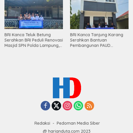
BRI Kanca Teluk Betung
BRI Kanca Tanjung Karang
Serahkan BRI Peduli Renovasi
Serahkan Bantuan
Masjid SPN Polda Lampung,
Pembangunan PAUD
Wujud Nyata Dukungan
Mahaputra Global di Desa
terhadap Sarana Ibadah
Candimas
Redaksi
Pedoman Media Siber
@ harianduta.com 2023