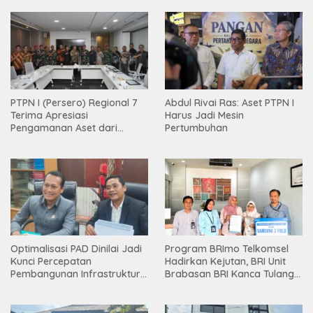
PTPN I (Persero) Regional 7
Abdul Rivai Ras: Aset PTPN I
Terima Apresiasi
Harus Jadi Mesin
Pengamanan Aset dari
Pertumbuhan
Holding
Optimalisasi PAD Dinilai Jadi
Program BRImo Telkomsel
Kunci Percepatan
Hadirkan Kejutan, BRI Unit
Pembangunan Infrastruktur
Brabasan BRI Kanca Tulang
Lampung
Bawang Serahkan Hadiah
Premium kepada Nasabah
Mesuji