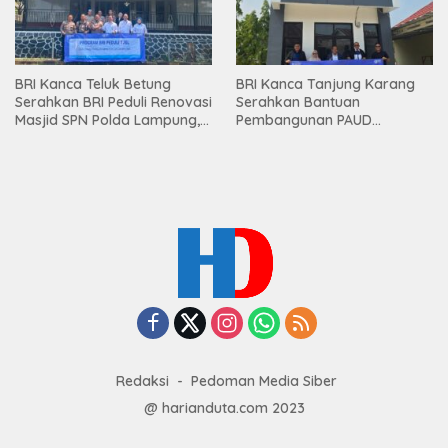
BRI Kanca Teluk Betung
BRI Kanca Tanjung Karang
Serahkan BRI Peduli Renovasi
Serahkan Bantuan
Masjid SPN Polda Lampung,
Pembangunan PAUD
Wujud Nyata Dukungan
Mahaputra Global di Desa
terhadap Sarana Ibadah
Candimas
Redaksi
Pedoman Media Siber
@ harianduta.com 2023