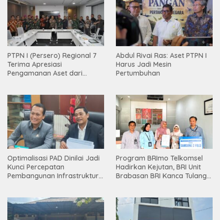
PTPN I (Persero) Regional 7
Abdul Rivai Ras: Aset PTPN I
Terima Apresiasi
Harus Jadi Mesin
Pengamanan Aset dari
Pertumbuhan
Holding
Optimalisasi PAD Dinilai Jadi
Program BRImo Telkomsel
Kunci Percepatan
Hadirkan Kejutan, BRI Unit
Pembangunan Infrastruktur
Brabasan BRI Kanca Tulang
Lampung
Bawang Serahkan Hadiah
Premium kepada Nasabah
Mesuji