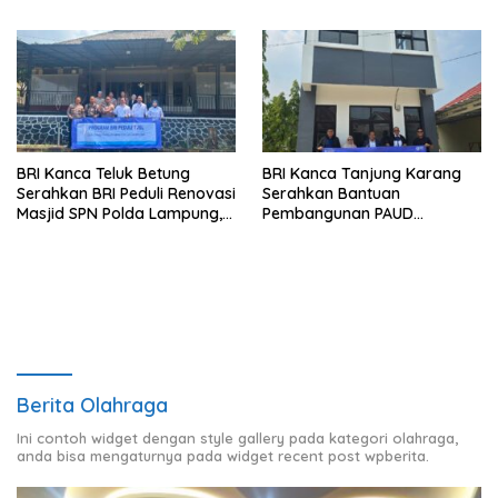
Lampung
Bawang Serahkan Hadiah
Premium kepada Nasabah
Mesuji
BRI Kanca Teluk Betung
BRI Kanca Tanjung Karang
Serahkan BRI Peduli Renovasi
Serahkan Bantuan
Masjid SPN Polda Lampung,
Pembangunan PAUD
Wujud Nyata Dukungan
Mahaputra Global di Desa
terhadap Sarana Ibadah
Candimas
Berita Olahraga
Ini contoh widget dengan style gallery pada kategori olahraga,
anda bisa mengaturnya pada widget recent post wpberita.