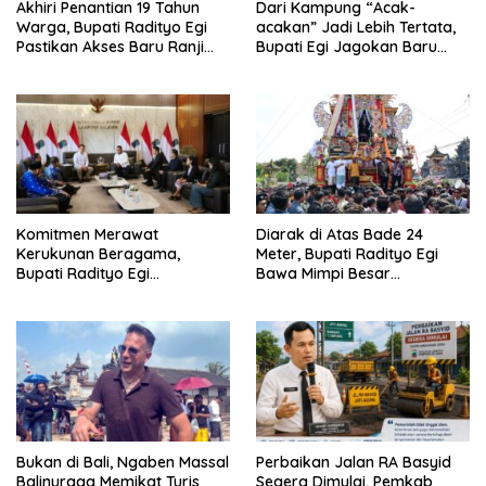
Akhiri Penantian 19 Tahun
Dari Kampung “Acak-
Warga, Bupati Radityo Egi
acakan” Jadi Lebih Tertata,
Pastikan Akses Baru Ranji
Bupati Egi Jagokan Baru
Diperbaiki Tahun Ini
Ranji Tiga Besar Desa Helau
Komitmen Merawat
Diarak di Atas Bade 24
Kerukunan Beragama,
Meter, Bupati Radityo Egi
Bupati Radityo Egi
Bawa Mimpi Besar
Dijadwalkan Terima
Balinuraga Jadi ‘Penglipuran’
Penghargaan dari HKBP
Kedua pada 2027
Lampung
Bukan di Bali, Ngaben Massal
Perbaikan Jalan RA Basyid
Balinuraga Memikat Turis
Segera Dimulai, Pemkab