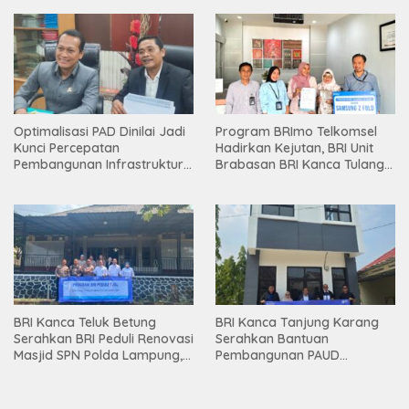
Optimalisasi PAD Dinilai Jadi
Program BRImo Telkomsel
Kunci Percepatan
Hadirkan Kejutan, BRI Unit
Pembangunan Infrastruktur
Brabasan BRI Kanca Tulang
Lampung
Bawang Serahkan Hadiah
Premium kepada Nasabah
Mesuji
BRI Kanca Teluk Betung
BRI Kanca Tanjung Karang
Serahkan BRI Peduli Renovasi
Serahkan Bantuan
Masjid SPN Polda Lampung,
Pembangunan PAUD
Wujud Nyata Dukungan
Mahaputra Global di Desa
terhadap Sarana Ibadah
Candimas