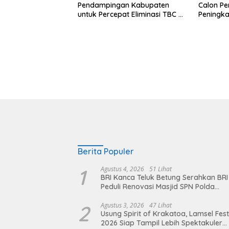
Pendampingan Kabupaten
Calon Pe
untuk Percepat Eliminasi TBC di
Peningka
Tanggamus
Warga da
Masyara
Berita Populer
1
Agustus 4, 2026
51 Lihat
BRI Kanca Teluk Betung Serahkan BRI
Peduli Renovasi Masjid SPN Polda
Lampung, Wujud Nyata Dukungan
terhadap Sarana Ibadah
2
Agustus 3, 2026
47 Lihat
Usung Spirit of Krakatoa, Lamsel Fest
2026 Siap Tampil Lebih Spektakuler