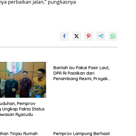
nya perbaikan jalan,” pungkasnya
Bantah Isu Pakai Pasir Laut,
DPR RI Pastikan dari
Penambang Resmi, Proyek
Pengaman Pantai Mandiri
Sejati Sudah Sesuai Spesifikasi
Tuduhan, Pemprov
 Ungkap Fakta Status
awasan Ryacudu
ihan Tinjau Rumah
Pemprov Lampung Berhasil