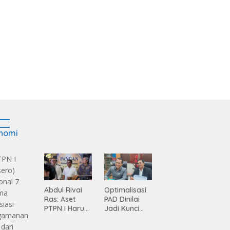
nomi
Abdul Rivai
Optimalisasi
Ras: Aset
PAD Dinilai
PTPN I Harus
Jadi Kunci
Jadi Mesin
Percepatan
Pertumbuhan
Pembanguna