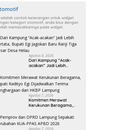
tomotif
i adalah contoh keterangan untuk widget
ngan kategori otomotif, anda bisa dengan
dah memasukkannya pada widget.
Agustus 8, 2026
Dari Kampung “Acak-
acakan” Jadi Lebih
Tertata, Bupati Egi
Jagokan Baru Ranji Tiga
Besar Desa Helau
Agustus 7, 2026
Komitmen Merawat
Kerukunan Beragama,
Bupati Radityo Egi
Dijadwalkan Terima
Penghargaan dari HKBP
Lampung
Agustus 7, 2026