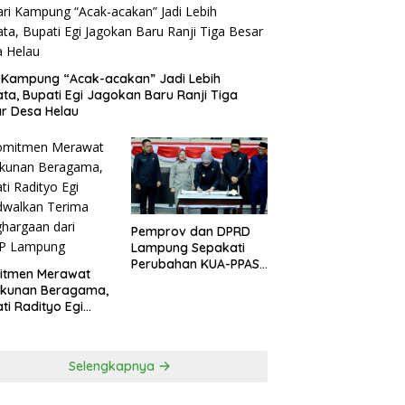
 Kampung “Acak-acakan” Jadi Lebih
ata, Bupati Egi Jagokan Baru Ranji Tiga
r Desa Helau
Pemprov dan DPRD
Lampung Sepakati
Perubahan KUA-PPAS
itmen Merawat
APBD 2026
ukunan Beragama,
ti Radityo Egi
dwalkan Terima
hargaan dari
P Lampung
Selengkapnya