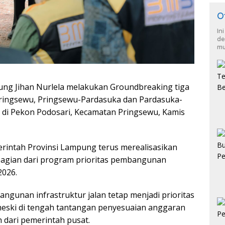
O
In
de
mu
g Jihan Nurlela melakukan Groundbreaking tiga
o-Pringsewu, Pringsewu-Pardasuka dan Pardasuka-
di Pekon Podosari, Kecamatan Pringsewu, Kamis
intah Provinsi Lampung terus merealisasikan
 bagian dari program prioritas pembangunan
2026.
unan infrastruktur jalan tetap menjadi prioritas
eski di tengah tantangan penyesuaian anggaran
 dari pemerintah pusat.