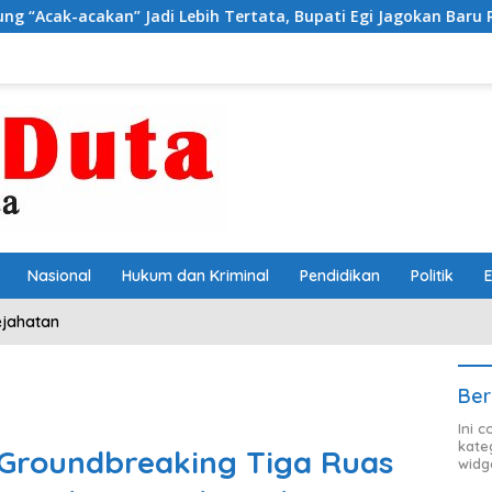
di Lebih Tertata, Bupati Egi Jagokan Baru Ranji Tiga Besar De
Nasional
Hukum dan Kriminal
Pendidikan
Politik
ejahatan
Ber
Ini 
kate
 Groundbreaking Tiga Ruas
widg