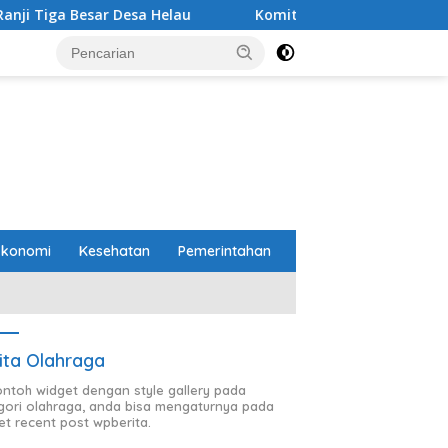
sa Helau
Komitmen Merawat Kerukunan Beragama, Bupa
Ekonomi
Kesehatan
Pemerintahan
ita Olahraga
contoh widget dengan style gallery pada
gori olahraga, anda bisa mengaturnya pada
et recent post wpberita.