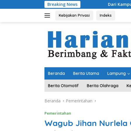
Langsung
Breaking News
Dari Kampung “Acak-acakan” Ja
ke
konten
Kebijakan Privasi
Indeks
Beranda
Berita Utama
Lampung
Berita Otomotif
Berita Olahraga
K
Beranda
Pemerintahan
Pemerintahan
Wagub Jihan Nurlela