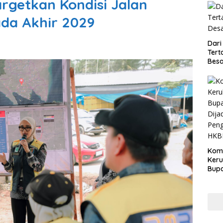
argetkan Kondisi Jalan
da Akhir 2029
Dari
Tert
Besa
Kom
Ker
Bupa
Dija
Peng
HKB