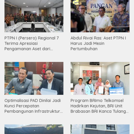
PTPN I (Persero) Regional 7
Abdul Rivai Ras: Aset PTPN I
Terima Apresiasi
Harus Jadi Mesin
Pengamanan Aset dari
Pertumbuhan
Holding
Optimalisasi PAD Dinilai Jadi
Program BRImo Telkomsel
Kunci Percepatan
Hadirkan Kejutan, BRI Unit
Pembangunan Infrastruktur
Brabasan BRI Kanca Tulang
Lampung
Bawang Serahkan Hadiah
Premium kepada Nasabah
Mesuji