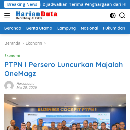
Langsung
o Egi Dijadwalkan Terima Penghargaan dari HKBP Lampung
Breaking News
ke
konten
Beranda
Berita Utama
Lampung
Nasional
Hukum dan Kr
Beranda
Ekonomi
Ekonomi
PTPN I Persero Luncurkan Majalah
OneMagz
Harianduta
Mei 20, 2026