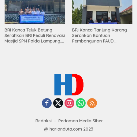
BRI Kanca Teluk Betung
BRI Kanca Tanjung Karang
Serahkan BRI Peduli Renovasi
Serahkan Bantuan
Masjid SPN Polda Lampung,
Pembangunan PAUD
Wujud Nyata Dukungan
Mahaputra Global di Desa
terhadap Sarana Ibadah
Candimas
Redaksi
Pedoman Media Siber
@ harianduta.com 2023