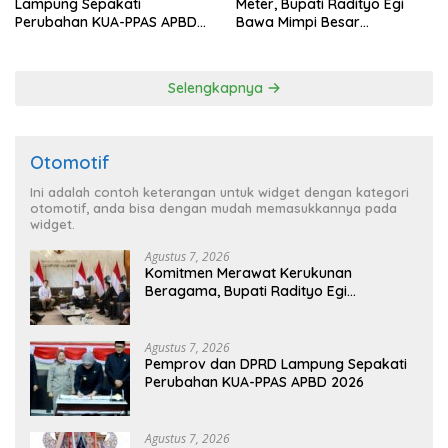
Lampung Sepakati
Meter, Bupati Radityo Egi
Perubahan KUA-PPAS APBD
Bawa Mimpi Besar
2026
Balinuraga Jadi ‘Penglipuran’
Kedua pada 2027
Selengkapnya
Otomotif
Ini adalah contoh keterangan untuk widget dengan kategori
otomotif, anda bisa dengan mudah memasukkannya pada
widget.
Agustus 7, 2026
Komitmen Merawat Kerukunan
Beragama, Bupati Radityo Egi
Dijadwalkan Terima Penghargaan dari
HKBP Lampung
Agustus 7, 2026
Pemprov dan DPRD Lampung Sepakati
Perubahan KUA-PPAS APBD 2026
Agustus 7, 2026