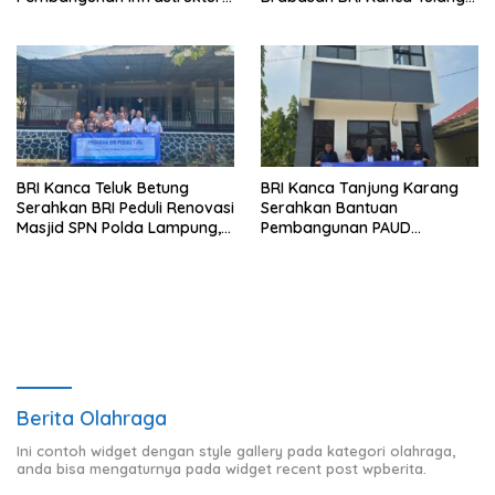
Lampung
Bawang Serahkan Hadiah
Premium kepada Nasabah
Mesuji
BRI Kanca Teluk Betung
BRI Kanca Tanjung Karang
Serahkan BRI Peduli Renovasi
Serahkan Bantuan
Masjid SPN Polda Lampung,
Pembangunan PAUD
Wujud Nyata Dukungan
Mahaputra Global di Desa
terhadap Sarana Ibadah
Candimas
Berita Olahraga
Ini contoh widget dengan style gallery pada kategori olahraga,
anda bisa mengaturnya pada widget recent post wpberita.