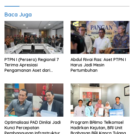
Baca Juga
PTPN I (Persero) Regional 7
Abdul Rivai Ras: Aset PTPN I
Terima Apresiasi
Harus Jadi Mesin
Pengamanan Aset dari
Pertumbuhan
Holding
Optimalisasi PAD Dinilai Jadi
Program BRImo Telkomsel
Kunci Percepatan
Hadirkan Kejutan, BRI Unit
Pembangunan Infrastruktur
Brabasan BRI Kanca Tulang