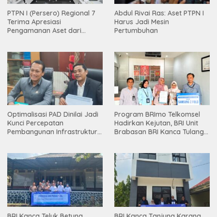
PTPN I (Persero) Regional 7
Abdul Rivai Ras: Aset PTPN I
Terima Apresiasi
Harus Jadi Mesin
Pengamanan Aset dari
Pertumbuhan
Holding
Optimalisasi PAD Dinilai Jadi
Program BRImo Telkomsel
Kunci Percepatan
Hadirkan Kejutan, BRI Unit
Pembangunan Infrastruktur
Brabasan BRI Kanca Tulang
Lampung
Bawang Serahkan Hadiah
Premium kepada Nasabah
Mesuji
BRI Kanca Teluk Betung
BRI Kanca Tanjung Karang