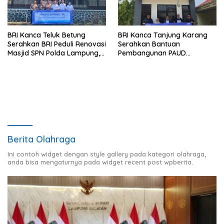
BRI Kanca Teluk Betung
BRI Kanca Tanjung Karang
Serahkan BRI Peduli Renovasi
Serahkan Bantuan
Masjid SPN Polda Lampung,
Pembangunan PAUD
Wujud Nyata Dukungan
Mahaputra Global di Desa
terhadap Sarana Ibadah
Candimas
Berita Olahraga
Ini contoh widget dengan style gallery pada kategori olahraga,
anda bisa mengaturnya pada widget recent post wpberita.