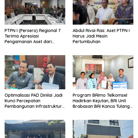
PTPN I (Persero) Regional 7
Abdul Rivai Ras: Aset PTPN I
Terima Apresiasi
Harus Jadi Mesin
Pengamanan Aset dari
Pertumbuhan
Holding
Optimalisasi PAD Dinilai Jadi
Program BRImo Telkomsel
Kunci Percepatan
Hadirkan Kejutan, BRI Unit
Pembangunan Infrastruktur
Brabasan BRI Kanca Tulang
Lampung
Bawang Serahkan Hadiah
Premium kepada Nasabah
Mesuji