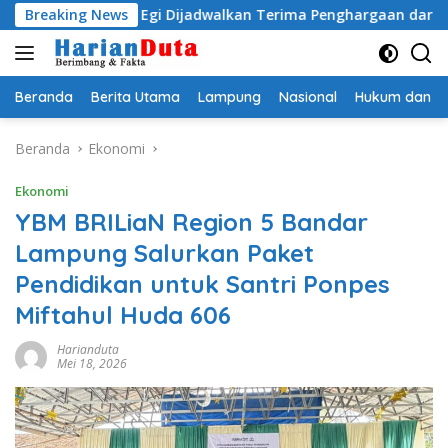
Langsung
ityo Egi Dijadwalkan Terima Penghargaan dari HKBP Lampun
Breaking News
ke
konten
Beranda
Berita Utama
Lampung
Nasional
Hukum dan Kr
Beranda
Ekonomi
Ekonomi
YBM BRILiaN Region 5 Bandar
Lampung Salurkan Paket
Pendidikan untuk Santri Ponpes
Miftahul Huda 606
Harianduta
Mei 18, 2026