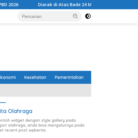
Diarak di Atas Bade 24 Meter, Bupati Radityo Egi Bawa Mimpi B
Ekonomi
Kesehatan
Pemerintahan
ita Olahraga
contoh widget dengan style gallery pada
gori olahraga, anda bisa mengaturnya pada
et recent post wpberita.