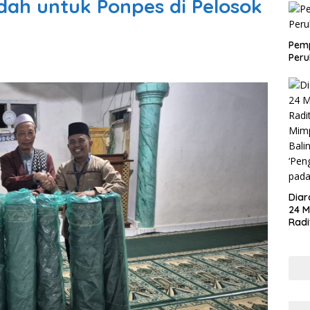
dah untuk Ponpes di Pelosok
Pem
Per
Diar
24 M
Radi
Mimp
Bali
‘Pen
pad