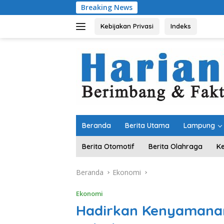
Langsung
Breaking News
Pemprov dan D
ke
konten
Kebijakan Privasi
Indeks
Beranda
Berita Utama
Lampung
Berita Otomotif
Berita Olahraga
K
Beranda
Ekonomi
Ekonomi
Hadirkan Kenyamanan