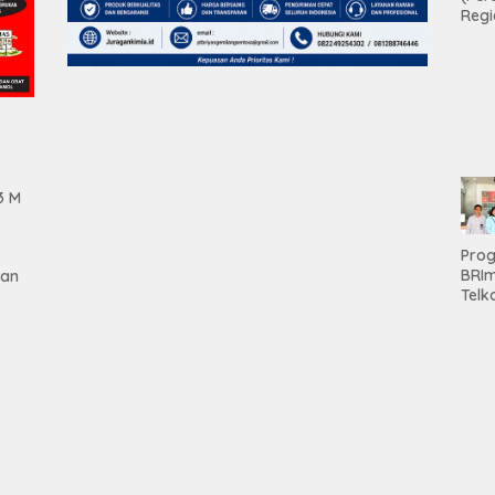
Regi
Teri
Apre
Pen
Aset
Hold
3 M
Pro
BRI
gan
Telk
Hadi
Keju
Unit
Brab
Kanc
Baw
Ser
Had
tan
Pre
kep