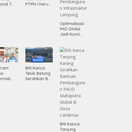
onal 7
PTPN I Harus
ma
Jadi Mesin
siasi
Pertumbuhan
gamanan
Optimalisasi
 dari
PAD Dinilai
ing
Jadi Kunci
Percepatan
Pembanguna
n
Infrastruktur
Lampung
gram
BRI Kanca
mo
Teluk Betung
omsel
Serahkan BRI
rkan
Peduli
tan, BRI
Renovasi
Masjid SPN
asan BRI
Polda
a Tulang
Lampung,
ang
Wujud Nyata
ahkan
Dukungan
iah
terhadap
BRI Kanca
mium
Sarana
Tanjung
ada
Ibadah