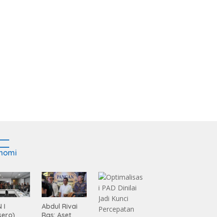
nomi
 I
Abdul Rivai
sero)
Ras: Aset