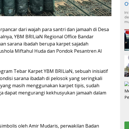
O
In
de
mu
ncar dari wajah para santri dan jamaah di Desa
lnya, YBM BRILiaN Regional Office Bandar
an sarana ibadah berupa karpet sajadah
Mushola Miftahul Huda dan Pondok Pesantren Al
ogram Tebar Karpet YBM BRILiaN, sebuah inisiatif
ondisi sarana ibadah di pelosok yang seringkali
n yang masih menggunakan karpet tipis, sudah
gga dapat mengurangi kekhusyukan jamaah dalam
simbolis oleh Amir Mudaris, perwakilan Badan