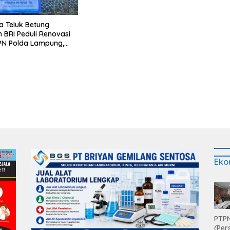
Candimas
a Teluk Betung
 BRI Peduli Renovasi
PN Polda Lampung,
yata Dukungan
p Sarana Ibadah
Eko
PTPN
(Per