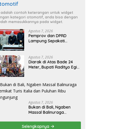
tomotif
i adalah contoh keterangan untuk widget
ngan kategori otomotif, anda bisa dengan
dah memasukkannya pada widget.
Agustus 7, 2026
Pemprov dan DPRD
Lampung Sepakati
Perubahan KUA-PPAS
APBD 2026
Agustus 7, 2026
Diarak di Atas Bade 24
Meter, Bupati Radityo Egi
Bawa Mimpi Besar
Balinuraga Jadi
‘Penglipuran’ Kedua pada
2027
Agustus 7, 2026
Bukan di Bali, Ngaben
Massal Balinuraga
Memikat Turis Italia dan
Puluhan Ribu Pengunjung
Selengkapnya