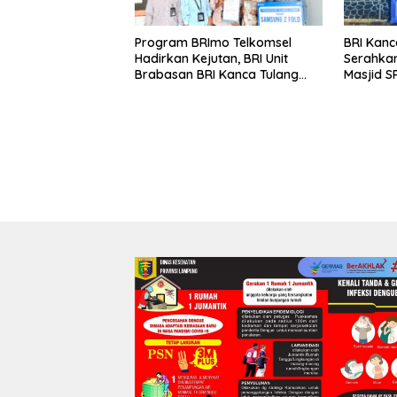
Program BRImo Telkomsel
BRI Kanc
Hadirkan Kejutan, BRI Unit
Serahkan
Brabasan BRI Kanca Tulang
Masjid S
Bawang Serahkan Hadiah
Wujud N
Premium kepada Nasabah
terhada
Mesuji