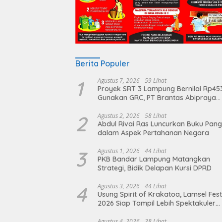
Berita Populer
1
Agustus 7, 2026
59 Lihat
Proyek SRT 3 Lampung Bernilai Rp45
Gunakan GRC, PT Brantas Abipraya
Belum Beri Tanggapan
2
Agustus 2, 2026
58 Lihat
Abdul Rivai Ras Luncurkan Buku Pan
dalam Aspek Pertahanan Negara
3
Agustus 1, 2026
44 Lihat
PKB Bandar Lampung Matangkan
Strategi, Bidik Delapan Kursi DPRD
4
Agustus 3, 2026
44 Lihat
Usung Spirit of Krakatoa, Lamsel Fest
2026 Siap Tampil Lebih Spektakuler
dengan Empat Event Ikonik dan Dere
Artis Ibu Kota
Agustus 4, 2026
38 Lihat