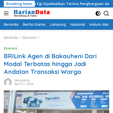
Langsung
dityo Egi Dijadwalkan Terima Penghargaan dari HKBP Lampu
Breaking News
ke
konten
Beranda
Berita Utama
Lampung
Nasional
Hukum dan Kr
Beranda
Ekonomi
Ekonomi
BRILink Agen di Bakauheni Dari
Modal Terbatas hingga Jadi
Andalan Transaksi Warga
Harianduta
April 21, 2026