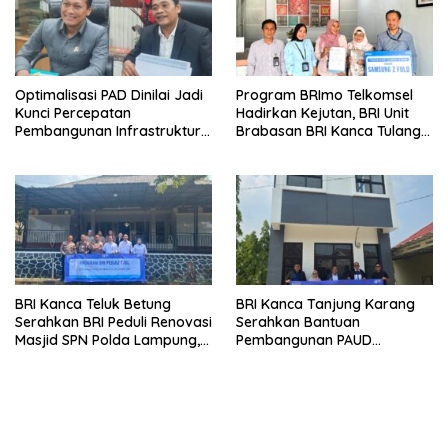
Optimalisasi PAD Dinilai Jadi
Program BRImo Telkomsel
Kunci Percepatan
Hadirkan Kejutan, BRI Unit
Pembangunan Infrastruktur
Brabasan BRI Kanca Tulang
Lampung
Bawang Serahkan Hadiah
Premium kepada Nasabah
Mesuji
BRI Kanca Teluk Betung
BRI Kanca Tanjung Karang
Serahkan BRI Peduli Renovasi
Serahkan Bantuan
Masjid SPN Polda Lampung,
Pembangunan PAUD
Wujud Nyata Dukungan
Mahaputra Global di Desa
terhadap Sarana Ibadah
Candimas