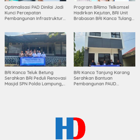
Optimalisasi PAD Dinilai Jadi
Program BRImo Telkomsel
Kunci Percepatan
Hadirkan Kejutan, BRI Unit
Pembangunan Infrastruktur
Brabasan BRI Kanca Tulang
Lampung
Bawang Serahkan Hadiah
Premium kepada Nasabah
Mesuji
BRI Kanca Teluk Betung
BRI Kanca Tanjung Karang
Serahkan BRI Peduli Renovasi
Serahkan Bantuan
Masjid SPN Polda Lampung,
Pembangunan PAUD
Wujud Nyata Dukungan
Mahaputra Global di Desa
terhadap Sarana Ibadah
Candimas