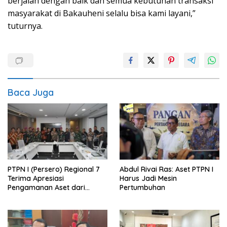
berjalan dengan baik dan semua kebutuhan transaksi
masyarakat di Bakauheni selalu bisa kami layani,”
tuturnya.
Baca Juga
PTPN I (Persero) Regional 7
Abdul Rivai Ras: Aset PTPN I
Terima Apresiasi
Harus Jadi Mesin
Pengamanan Aset dari
Pertumbuhan
Holding