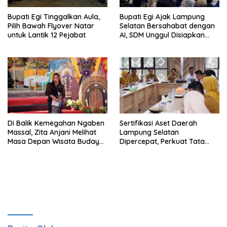
Bupati Egi Tinggalkan Aula,
Bupati Egi Ajak Lampung
Pilih Bawah Flyover Natar
Selatan Bersahabat dengan
untuk Lantik 12 Pejabat
AI, SDM Unggul Disiapkan
Hadapi Masa Depan
Di Balik Kemegahan Ngaben
Sertifikasi Aset Daerah
Massal, Zita Anjani Melihat
Lampung Selatan
Masa Depan Wisata Budaya
Dipercepat, Perkuat Tata
Balinuraga
Kelola dan Nilai MCSP KPK