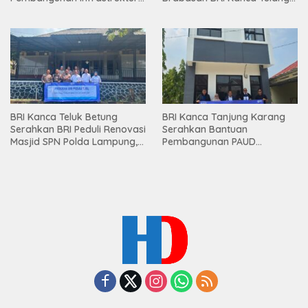
Lampung
Bawang Serahkan Hadiah
Premium kepada Nasabah
Mesuji
BRI Kanca Teluk Betung
BRI Kanca Tanjung Karang
Serahkan BRI Peduli Renovasi
Serahkan Bantuan
Masjid SPN Polda Lampung,
Pembangunan PAUD
Wujud Nyata Dukungan
Mahaputra Global di Desa
terhadap Sarana Ibadah
Candimas