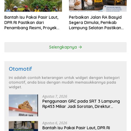
Bantah Isu Pakai Pasir Laut,
Perbaikan Jalan RA Basyid
DPR RI Pastikan dari
Segera Dimulai, Pemkab
Penambang Resmi, Proyek
Lampung Selatan Pastikan
Pengaman Pantai Mandiri
Mobilitas Warga Lebih Aman
Sejati Sudah Sesuai
dan Nyaman
Spesifikasi
Selengkapnya
Otomotif
Ini adalah contoh keterangan untuk widget dengan kategori
otomotif, anda bisa dengan mudah memasukkannya pada
widget.
Agustus 7, 2026
Penggunaan GRC pada SRT 3 Lampung
Rp453 Miliar Jadi Sorotan, Direktur
Operasi Belum Beri Tanggapan
Agustus 6, 2026
Bantah Isu Pakai Pasir Laut, DPR RI