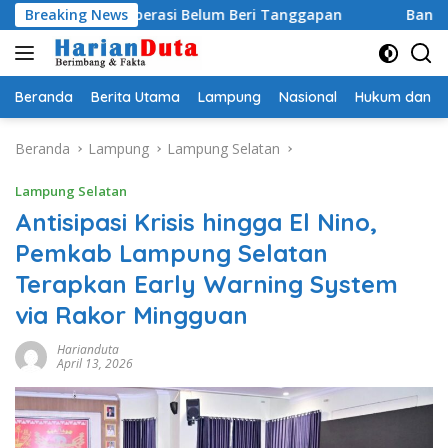
Langsung
ktur Operasi Belum Beri Tanggapan
Breaking News
Bantah Isu Pakai Pa
ke
konten
Beranda
Berita Utama
Lampung
Nasional
Hukum dan Kr
Beranda
Lampung
Lampung Selatan
Lampung Selatan
Antisipasi Krisis hingga El Nino,
Pemkab Lampung Selatan
Terapkan Early Warning System
via Rakor Mingguan
Harianduta
April 13, 2026