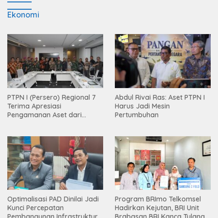
Ekonomi
PTPN I (Persero) Regional 7
Abdul Rivai Ras: Aset PTPN I
Terima Apresiasi
Harus Jadi Mesin
Pengamanan Aset dari
Pertumbuhan
Holding
Optimalisasi PAD Dinilai Jadi
Program BRImo Telkomsel
Kunci Percepatan
Hadirkan Kejutan, BRI Unit
Pembangunan Infrastruktur
Brabasan BRI Kanca Tulang