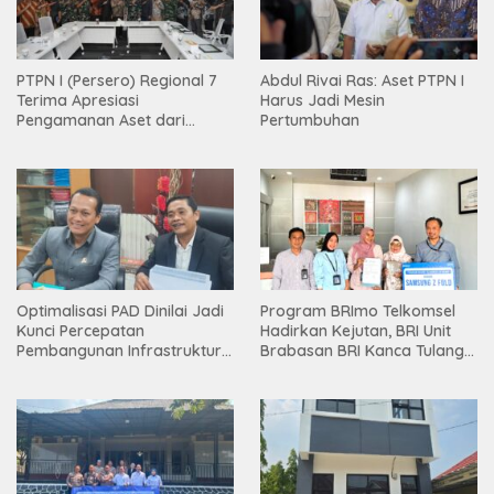
PTPN I (Persero) Regional 7
Abdul Rivai Ras: Aset PTPN I
Terima Apresiasi
Harus Jadi Mesin
Pengamanan Aset dari
Pertumbuhan
Holding
Optimalisasi PAD Dinilai Jadi
Program BRImo Telkomsel
Kunci Percepatan
Hadirkan Kejutan, BRI Unit
Pembangunan Infrastruktur
Brabasan BRI Kanca Tulang
Lampung
Bawang Serahkan Hadiah
Premium kepada Nasabah
Mesuji