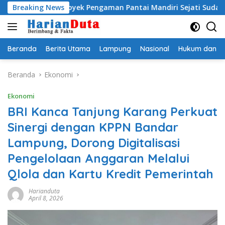
Langsung
, Proyek Pengaman Pantai Mandiri Sejati Sudah Sesuai Spesifik
Breaking News
ke
konten
Beranda
Berita Utama
Lampung
Nasional
Hukum dan Kr
Beranda
Ekonomi
Ekonomi
BRI Kanca Tanjung Karang Perkuat
Sinergi dengan KPPN Bandar
Lampung, Dorong Digitalisasi
Pengelolaan Anggaran Melalui
Qlola dan Kartu Kredit Pemerintah
Harianduta
April 8, 2026