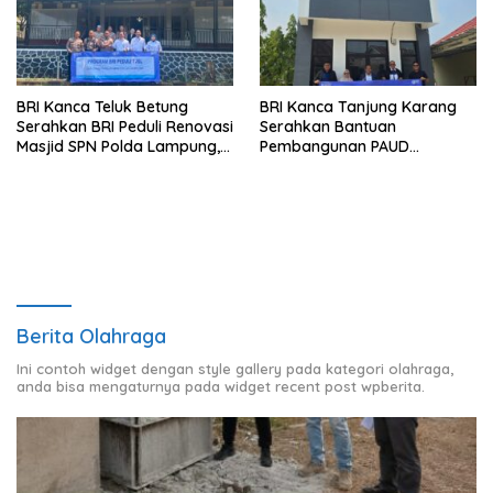
BRI Kanca Teluk Betung
BRI Kanca Tanjung Karang
Serahkan BRI Peduli Renovasi
Serahkan Bantuan
Masjid SPN Polda Lampung,
Pembangunan PAUD
Wujud Nyata Dukungan
Mahaputra Global di Desa
terhadap Sarana Ibadah
Candimas
Berita Olahraga
Ini contoh widget dengan style gallery pada kategori olahraga,
anda bisa mengaturnya pada widget recent post wpberita.