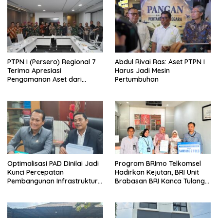
PTPN I (Persero) Regional 7
Abdul Rivai Ras: Aset PTPN I
Terima Apresiasi
Harus Jadi Mesin
Pengamanan Aset dari
Pertumbuhan
Holding
Optimalisasi PAD Dinilai Jadi
Program BRImo Telkomsel
Kunci Percepatan
Hadirkan Kejutan, BRI Unit
Pembangunan Infrastruktur
Brabasan BRI Kanca Tulang
Lampung
Bawang Serahkan Hadiah
Premium kepada Nasabah
Mesuji