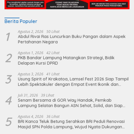
Berita Populer
1
Agustus 2, 2026
50 Lihat
Abdul Rivai Ras Luncurkan Buku Pangan dalam Aspek
Pertahanan Negara
2
Agustus 1, 2026
42 Lihat
PKB Bandar Lampung Matangkan Strategi, Bidik
Delapan Kursi DPRD
3
Agustus 3, 2026
41 Lihat
Usung Spirit of Krakatoa, Lamsel Fest 2026 Siap Tampil
Lebih Spektakuler dengan Empat Event Ikonik dan
Deretan Artis Ibu Kota
4
Juli 31, 2026
39 Lihat
Senam Bersama di GOR Way Handak, Pemkab
Lampung Selatan Bangun ASN Sehat, Solid, dan Siap
Berikan Pelayanan Terbaik
5
Agustus 4, 2026
36 Lihat
BRI Kanca Teluk Betung Serahkan BRI Peduli Renovasi
Masjid SPN Polda Lampung, Wujud Nyata Dukungan
terhadap Sarana Ibadah