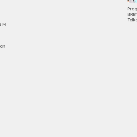
Hold
Pro
BRI
Telk
3 M
Hadi
Keju
Unit
Brab
gan
Kanc
Baw
Ser
Had
Pre
kep
Nas
Mesu
tan