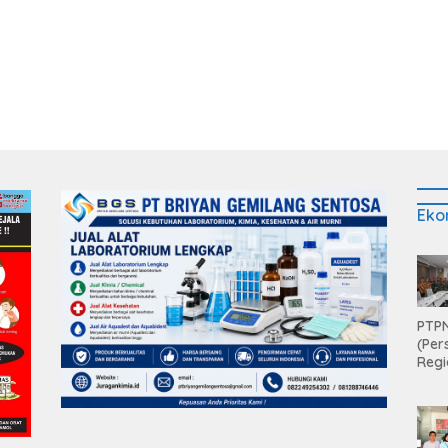
Eko
PTPN
(Per
Regi
Teri
Apre
Pen
Aset