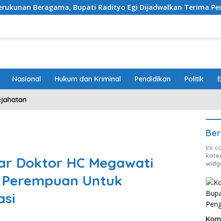
a, Bupati Radityo Egi Dijadwalkan Terima Penghargaan dari
Nasional
Hukum dan Kriminal
Pendidikan
Politik
ejahatan
Ber
Ini 
kate
lar Doktor HC Megawati
widg
gi Perempuan Untuk
si
Kom