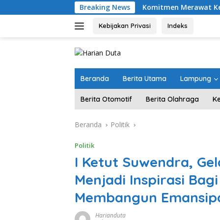
Langsung
Breaking News
Komitmen Merawat Kerukunan Beragam
ke
konten
Kebijakan Privasi
Indeks
Beranda
Berita Utama
Lampung
Berita Otomotif
Berita Olahraga
K
Beranda
Politik
Politik
I Ketut Suwendra, Ge
Menjadi Inspirasi Ba
Membangun Emansipa
Harianduta