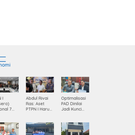
nomi
 I
Abdul Rivai
Optimalisasi
sero)
Ras: Aset
PAD Dinilai
onal 7
PTPN I Harus
Jadi Kunci
ma
Jadi Mesin
Percepatan
siasi
Pertumbuhan
Pembanguna
gamanan
n
 dari
Infrastruktur