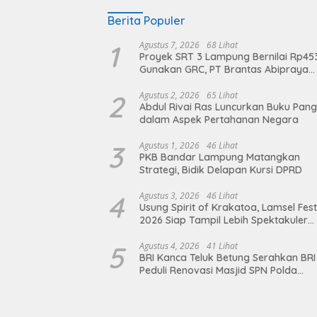
Berita Populer
1
Agustus 7, 2026
68 Lihat
Proyek SRT 3 Lampung Bernilai Rp45
Gunakan GRC, PT Brantas Abipraya
Belum Beri Tanggapan
2
Agustus 2, 2026
65 Lihat
Abdul Rivai Ras Luncurkan Buku Pan
dalam Aspek Pertahanan Negara
3
Agustus 1, 2026
46 Lihat
PKB Bandar Lampung Matangkan
Strategi, Bidik Delapan Kursi DPRD
4
Agustus 3, 2026
46 Lihat
Usung Spirit of Krakatoa, Lamsel Fest
2026 Siap Tampil Lebih Spektakuler
dengan Empat Event Ikonik dan Dere
Artis Ibu Kota
5
Agustus 4, 2026
41 Lihat
BRI Kanca Teluk Betung Serahkan BRI
Peduli Renovasi Masjid SPN Polda
Lampung, Wujud Nyata Dukungan
terhadap Sarana Ibadah