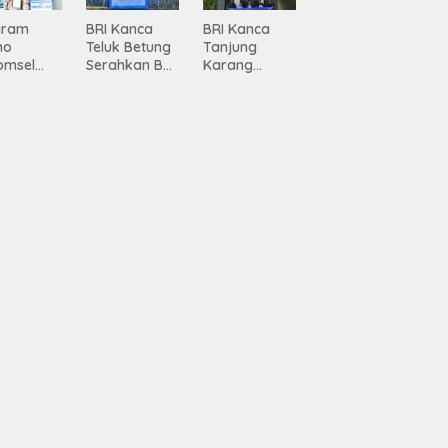
ing
Lampung
gram
BRI Kanca
BRI Kanca
mo
Teluk Betung
Tanjung
omsel
Serahkan BRI
Karang
rkan
Peduli
Serahkan
tan, BRI
Renovasi
Bantuan
Masjid SPN
Pembanguna
asan BRI
Polda
n PAUD
a Tulang
Lampung,
Mahaputra
ang
Wujud Nyata
Global di
ahkan
Dukungan
Desa
iah
terhadap
Candimas
mium
Sarana
ada
Ibadah
abah
ji