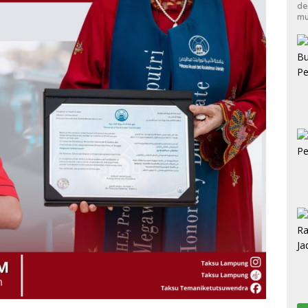
de
mu