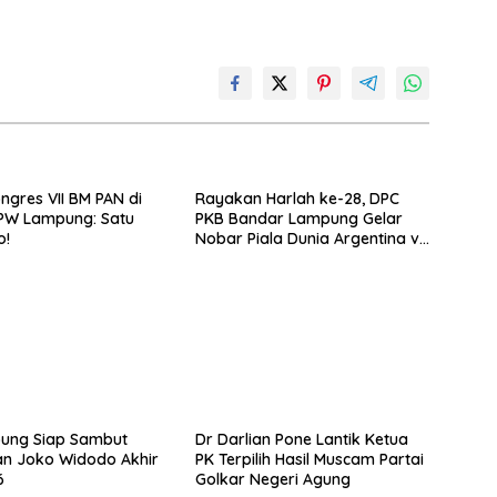
ongres VII BM PAN di
Rayakan Harlah ke-28, DPC
DPW Lampung: Satu
PKB Bandar Lampung Gelar
o!
Nobar Piala Dunia Argentina vs
Mesir
pung Siap Sambut
Dr Darlian Pone Lantik Ketua
n Joko Widodo Akhir
PK Terpilih Hasil Muscam Partai
6
Golkar Negeri Agung