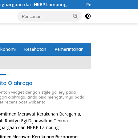
 HKBP Lampung
Pemprov dan DPRD Lampung Sepakati P
Ekonomi
Kesehatan
Pemerintahan
ita Olahraga
contoh widget dengan style gallery pada
gori olahraga, anda bisa mengaturnya pada
et recent post wpberita.
itmen Merawat Kerukunan Beragama,