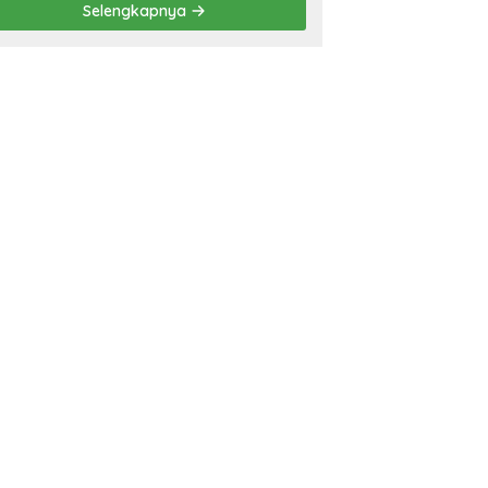
Selengkapnya
‘Penglipuran’ Kedua pada
2027