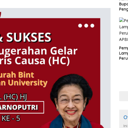
Bupa
Pen
Pem
Lam
Per
APB
O
In