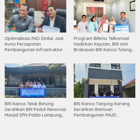
Optimalisasi PAD Dinilai Jadi
Program BRImo Telkomsel
Kunci Percepatan
Hadirkan Kejutan, BRI Unit
Pembangunan Infrastruktur
Brabasan BRI Kanca Tulang
Lampung
Bawang Serahkan Hadiah
Premium kepada Nasabah
Mesuji
BRI Kanca Teluk Betung
BRI Kanca Tanjung Karang
Serahkan BRI Peduli Renovasi
Serahkan Bantuan
Masjid SPN Polda Lampung,
Pembangunan PAUD
Wujud Nyata Dukungan
Mahaputra Global di Desa
terhadap Sarana Ibadah
Candimas