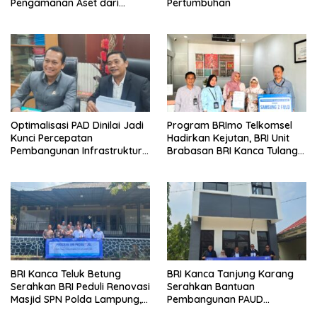
Pengamanan Aset dari
Pertumbuhan
Holding
Optimalisasi PAD Dinilai Jadi
Program BRImo Telkomsel
Kunci Percepatan
Hadirkan Kejutan, BRI Unit
Pembangunan Infrastruktur
Brabasan BRI Kanca Tulang
Lampung
Bawang Serahkan Hadiah
Premium kepada Nasabah
Mesuji
BRI Kanca Teluk Betung
BRI Kanca Tanjung Karang
Serahkan BRI Peduli Renovasi
Serahkan Bantuan
Masjid SPN Polda Lampung,
Pembangunan PAUD
Wujud Nyata Dukungan
Mahaputra Global di Desa