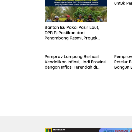
untuk Pe
Tangga
Bantah Isu Pakai Pasir Laut,
DPR RI Pastikan dari
Penambang Resmi, Proyek
Pengaman Pantai Mandiri
Sejati Sudah Sesuai Spesifikasi
Pemprov Lampung Berhasil
Pemprov
Kendalikan Inflasi, Jadi Provinsi
Petelur 
dengan Inflasi Terendah di
Bangun 
Sumatera
Telur