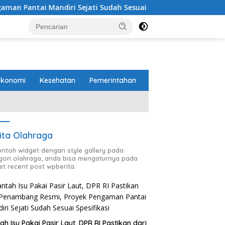
ri Sejati Sudah Sesuai Spesifikasi
Perbaikan Jalan RA
Ekonomi
Kesehatan
Pemerintahan
ita Olahraga
contoh widget dengan style gallery pada
gori olahraga, anda bisa mengaturnya pada
et recent post wpberita.
ah Isu Pakai Pasir Laut, DPR RI Pastikan dari