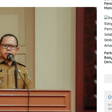
Pen
Mand
Perb
Basy
Dimu
Lam
Past
War
dan
O
In
de