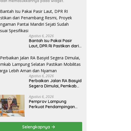
dah memasukkannya pada widget.
Agustus 6, 2026
Bantah Isu Pakai Pasir
Laut, DPR RI Pastikan dari
Penambang Resmi, Proyek
Pengaman Pantai Mandiri
Sejati Sudah Sesuai
Spesifikasi
Agustus 6, 2026
Perbaikan Jalan RA Basyid
Segera Dimulai, Pemkab
Lampung Selatan Pastikan
Mobilitas Warga Lebih
Agustus 6, 2026
Pemprov Lampung
Aman dan Nyaman
Perkuat Pendampingan
Kabupaten untuk Percepat
Eliminasi TBC di
Tanggamus
Selengkapnya