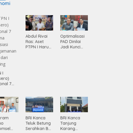
nomi
Abdul Rivai
Optimalisasi
Ras: Aset
PAD Dinilai
PTPN I Harus
Jadi Kunci
Jadi Mesin
Percepatan
Pertumbuhan
Pembanguna
n
Infrastruktur
 I
Lampung
sero)
onal 7
ma
siasi
gamanan
 dari
ing
gram
BRI Kanca
BRI Kanca
mo
Teluk Betung
Tanjung
omsel
Serahkan BRI
Karang