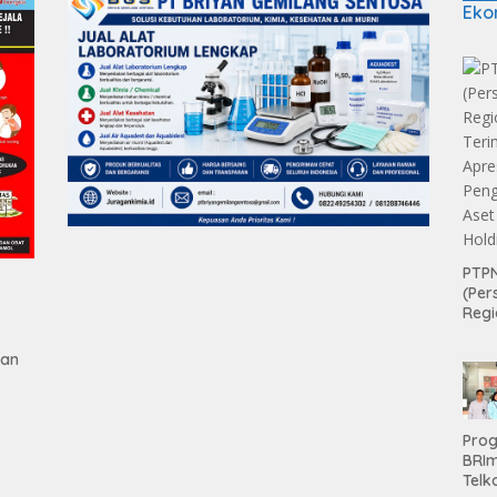
Eko
PTPN
(Per
Regi
Teri
Apre
gan
Pen
Aset
Hold
Pro
BRI
Telk