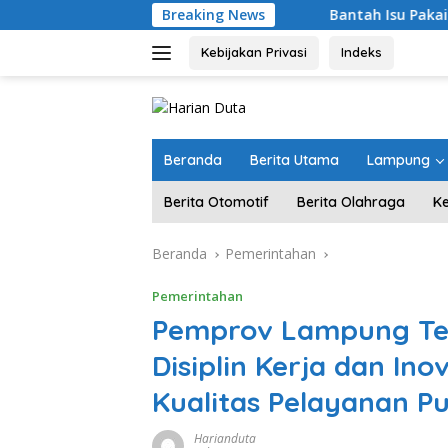
Langsung
Breaking News
Bantah Isu Pakai Pasir Laut, DPR 
ke
konten
Kebijakan Privasi
Indeks
Beranda
Berita Utama
Lampung
Berita Otomotif
Berita Olahraga
K
Beranda
Pemerintahan
Pemerintahan
Pemprov Lampung Te
Disiplin Kerja dan In
Kualitas Pelayanan Pu
Harianduta