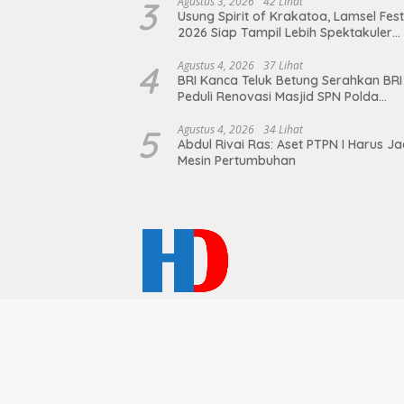
3
Agustus 3, 2026
42 Lihat
Usung Spirit of Krakatoa, Lamsel Fest
2026 Siap Tampil Lebih Spektakuler
dengan Empat Event Ikonik dan Dere
Artis Ibu Kota
4
Agustus 4, 2026
37 Lihat
BRI Kanca Teluk Betung Serahkan BRI
Peduli Renovasi Masjid SPN Polda
Lampung, Wujud Nyata Dukungan
terhadap Sarana Ibadah
5
Agustus 4, 2026
34 Lihat
Abdul Rivai Ras: Aset PTPN I Harus Ja
Mesin Pertumbuhan