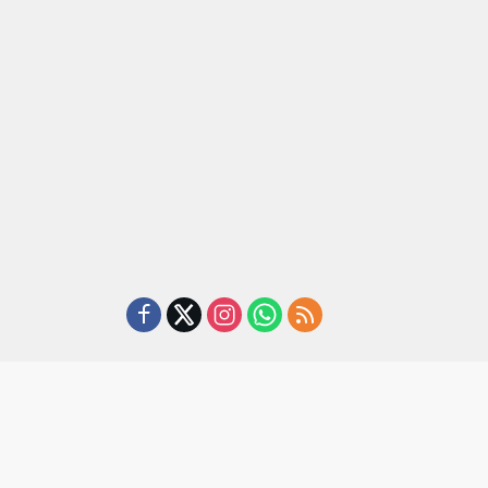
rkan
Peduli
Serahkan
tan, BRI
Renovasi
Bantuan
Masjid SPN
Pembanguna
asan BRI
Polda
n PAUD
a Tulang
Lampung,
Mahaputra
ang
Wujud Nyata
Global di
ahkan
Dukungan
Desa
iah
terhadap
Candimas
mium
Sarana
ada
Ibadah
abah
ji